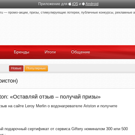
Приложение для
iOS
и
Android
 — промо-акции, призы, стимулирующие лотереи, публичные конкурсы, рекламные ак
Бренды
Итоги
Общение
Новые
Популярные
ристон)
ston: «Оставляй отзыв – получай призы»
зыв на сайте Leroy Merlin о водонагревателе Ariston и получите
й подарочный сертификат от сервиса Giftery номиналом 300 или 500
шт.;