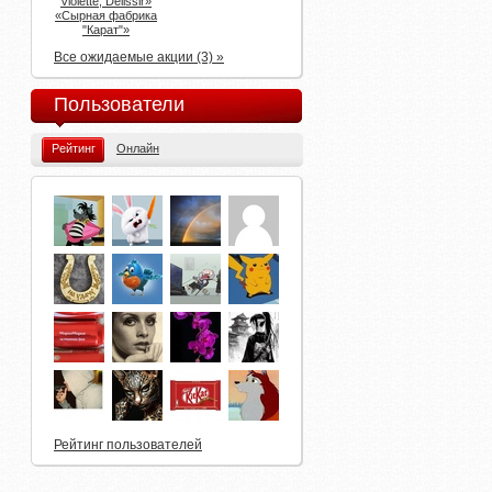
Violette, Delissir»
«Сырная фабрика
"Карат"»
Все ожидаемые акции (3) »
Пользователи
Рейтинг
Онлайн
Рейтинг пользователей