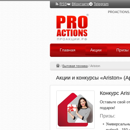
RSS
ВКонтакте
Telegram
PROACTIONS.ru
Главная
Акции
Призы
/
Бытовая техника
/
Ariston
Акции и конкурсы «Ariston» (А
Конкурс Ari
Оставьте свой от
подарок!
Призы:
Универсальны
рублей - 150 