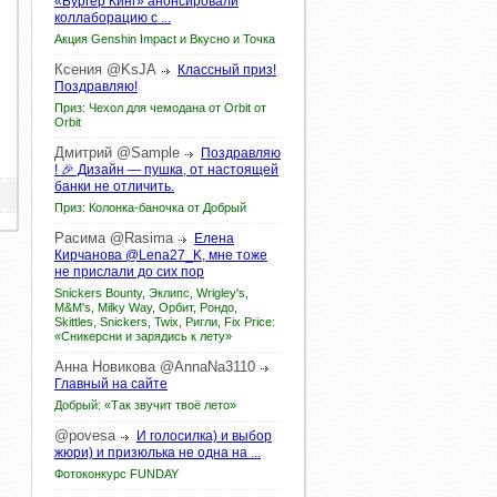
«Бургер Кинг» анонсировали
коллаборацию с ...
Акция Genshin Impact и Вкусно и Точка
Ксения
@KsJA
Классный приз!
Поздравляю!
Приз: Чехол для чемодана от Orbit от
Orbit
Дмитрий
@Sample
Поздравляю
! 🎉 Дизайн — пушка, от настоящей
банки не отличить.
Приз: Колонка-баночка от Добрый
Расима
@Rasima
Елена
Кирчанова @Lena27_K, мне тоже
не прислали до сих пор
Snickers Bounty, Эклипс, Wrigley's,
M&M's, Milky Way, Орбит, Рондо,
Skittles, Snickers, Twix, Ригли, Fix Price:
«Сникерсни и зарядись к лету»
Анна
Новикова
@AnnaNa3110
Главный на сайте
Добрый: «Так звучит твоё лето»
@povesa
И голосилка) и выбор
жюри) и призюлька не одна на ...
Фотоконкурс FUNDAY