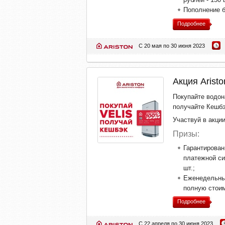
Пополнение б
Подробнее
С 20 мая по 30 июня 2023
Акция Aristo
Покупайте водона
получайте Кешбэ
Участвуй в акци
Призы:
Гарантирован
платежной си
шт.;
Еженедельные
полную стоим
Подробнее
С 22 апреля по 30 июня 2023