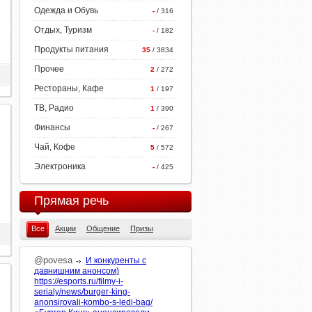
Одежда и Обувь
-
/ 316
Отдых, Туризм
-
/ 182
Продукты питания
35
/ 3834
Прочее
2
/ 272
Рестораны, Кафе
1
/ 197
ТВ, Радио
1
/ 390
Финансы
-
/ 267
Чай, Кофе
5
/ 572
Электроника
-
/ 425
Прямая речь
Все
Акции
Общение
Призы
@povesa
И конкуренты с
давнишним анонсом)
https://esports.ru/filmy-i-
serialy/news/burger-king-
anonsirovali-kombo-s-ledi-bag/