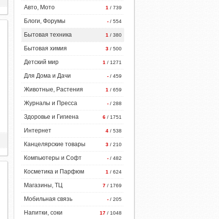
Авто, Мото
1
/ 739
Блоги, Форумы
-
/ 554
Бытовая техника
1
/ 380
Бытовая химия
3
/ 500
Детский мир
1
/ 1271
Для Дома и Дачи
-
/ 459
Животные, Растения
1
/ 659
Журналы и Пресса
-
/ 288
Здоровье и Гигиена
6
/ 1751
Интернет
4
/ 538
Канцелярские товары
3
/ 210
Компьютеры и Софт
-
/ 482
Косметика и Парфюм
1
/ 624
Магазины, ТЦ
7
/ 1769
Мобильная связь
-
/ 205
Напитки, соки
17
/ 1048