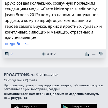
Брукс создал коллекцию, созвучную последним
тенденциям моды. «Сarte Noire special edition by
Jason Brooks 2012» кому-то напомнит актуальное
ар деко, а кому-то шрифтовую композицию и
героев самого Брукса, ярких и яростных, лукавых и
кокетливых, сияющих и манящих, страстных и
вдохновляющих.
подробнее...
9
4 012
—
PROACTIONS.ru
© 2010—2026
Сайт сделан в IQ media
Промо-акции, призы, стимулирующие лотереи, публичные конкурсы,
рекламные акции, викторины, подарки.
Внимание! Если Вам нет 18 лет, просим немедленно покинуть
наш ресурс.
18+
Загрузите в App Store
Загруз