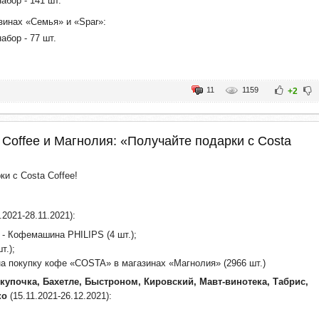
абор - 141 шт.
зинах «Семья» и «Spar»:
абор - 77 шт.
11
1159
+2
 Coffee и Магнолия: «Получайте подарки с Costa
и с Costa Coffee!
.2021-28.11.2021):
 - Кофемашина PHILIPS (4 шт.);
т.);
а покупку кофе «COSTA» в магазинах «Магнолия» (2966 шт.)
купочка, Бахетле, Быстроном, Кировский, Мавт-винотека, Табрис,
ко
(15.11.2021-26.12.2021):