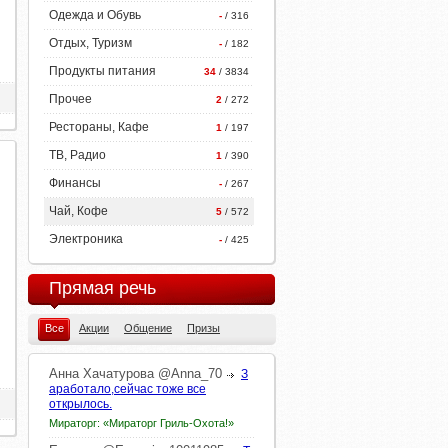
Одежда и Обувь
-
/ 316
Отдых, Туризм
-
/ 182
Продукты питания
34
/ 3834
Прочее
2
/ 272
Рестораны, Кафе
1
/ 197
ТВ, Радио
1
/ 390
Финансы
-
/ 267
Чай, Кофе
5
/ 572
Электроника
-
/ 425
Прямая речь
Все
Акции
Общение
Призы
Анна
Хачатурова
@Anna_70
З
аработало,сейчас тоже все
открылось.
Мираторг: «Мираторг Гриль-Охота!»