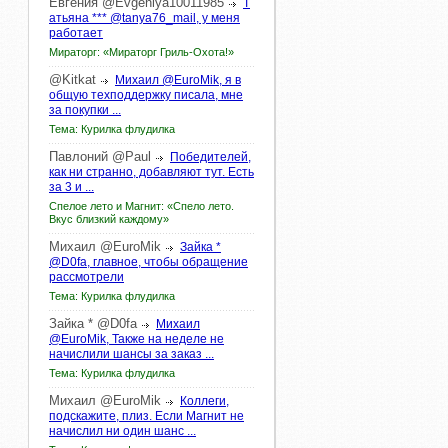
Евгения
@Evgeniya10011985
Т
атьяна *** @tanya76_mail, у меня
работает
Мираторг: «Мираторг Гриль-Охота!»
@Kitkat
Михаил @EuroMik, я в
общую техподдержку писала, мне
за покупки ...
Тема: Курилка флудилка
Павлоний
@Paul
Победителей,
как ни странно, добавляют тут. Есть
за 3 и ...
Спелое лето и Магнит: «Спело лето.
Вкус близкий каждому»
Михаил
@EuroMik
Зайка *
@D0fa, главное, чтобы обращение
рассмотрели
Тема: Курилка флудилка
Зайка
*
@D0fa
Михаил
@EuroMik, Также на неделе не
начислили шансы за заказ ...
Тема: Курилка флудилка
Михаил
@EuroMik
Коллеги,
подскажите, плиз. Если Магнит не
начислил ни один шанс ...