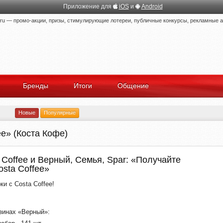
Приложение для
iOS
и
Android
 — промо-акции, призы, стимулирующие лотереи, публичные конкурсы, рекламные ак
Бренды
Итоги
Общение
Новые
Популярные
ee» (Коста Кофе)
 Coffee и Верный, Семья, Spar: «Получайте
osta Coffee»
и с Costa Coffee!
зинах «Верный»: