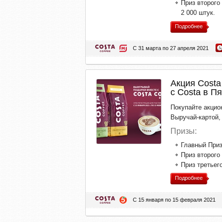
Приз второго
2 000 штук.
Подробнее
С 31 марта по 27 апреля 2021
Акция Costa
с Costa в П
Покупайте акцио
Выручай-картой,
Призы:
Главный Приз
Приз второго
Приз третьег
Подробнее
С 15 января по 15 февраля 2021