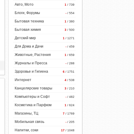
Авто, Мото
1
/ 739
Блоги, Форумы
-
/ 554
Бытовая техника
1
/ 380
Бытовая химия
3
/ 500
Детский мир
1
/ 1271
Для Дома и Дачи
-
/ 459
Животные, Растения
1
/ 659
Журналы и Пресса
-
/ 288
Здоровье и Гигиена
6
/ 1751
Интернет
4
/ 538
Канцелярские товары
3
/ 210
Компьютеры и Софт
-
/ 482
Косметика и Парфюм
1
/ 624
Магазины, ТЦ
7
/ 1769
Мобильная связь
-
/ 205
Напитки, соки
17
/ 1048