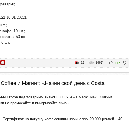
феварки;
.
021-10.01.2022):
шт.;
 кофе, 10 шт.;
феварка, 50 шт.;
 6 шт.
17
1687
+12
 Coffee и Магнит: «Начни свой день с Costa
нный кофе под товарным знаком «COSTA» в магазинах «Магнит»,
еки на промосайте и выигрывайте призы.
: Сертификат на покупку кофемашины номиналом 20 000 рублей – 40