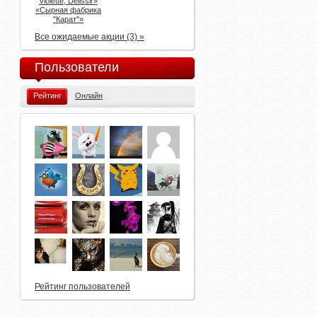
Violette, Delissir»
«Сырная фабрика
"Карат"»
Все ожидаемые акции (3) »
Пользователи
Рейтинг
Онлайн
Рейтинг пользователей