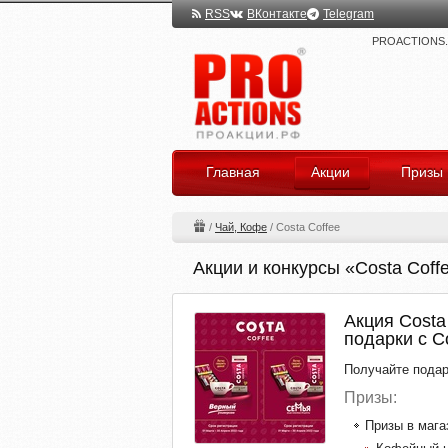
RSS
ВКонтакте
Telegram
PROACTIONS.ru
Главная
Акции
Призы
/
Чай, Кофе
/
Costa Coffee
Акции и конкурсы «Costa Coff
Акция Costa
подарки с C
Получайте подарк
Призы:
Призы в мага