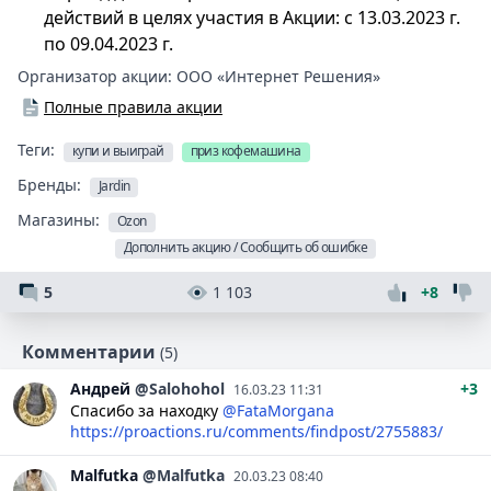
действий в целях участия в Акции: с 13.03.2023 г.
по 09.04.2023 г.
Организатор акции:
ООО «Интернет Решения»
Полные правила акции
Теги:
купи и выиграй
приз кофемашина
Бренды:
Jardin
Магазины:
Ozon
Дополнить акцию / Сообщить об ошибке
5
1 103
+8
Комментарии
(5)
Андрей
@Salohohol
+3
16.03.23 11:31
Спасибо за находку
@FataMorgana
https://proactions.ru/comments/findpost/2755883/
Malfutka
@Malfutka
20.03.23 08:40