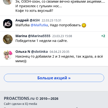
Эх, ОЗОН-озон, со своими вечно кривыми акциями....
И призюлек с гулькин нос...
Кофе то хоть вкусный?
Андрей
@ASH
22.03.23 15:31
Malfutka
@Malfutka
, Надо попробовать
Marina
@Marina5555
+2
23.03.23 15:08
Победители 1 недели на сайте.
Олька
N
@slotinka
04.04.23 20:35
Наконец-то добавили 2 и 3 неделю, так ждала, а всё
мимо))
Больше акций »
PROACTIONS.ru
© 2010—2026
Сайт сделан в IQ media