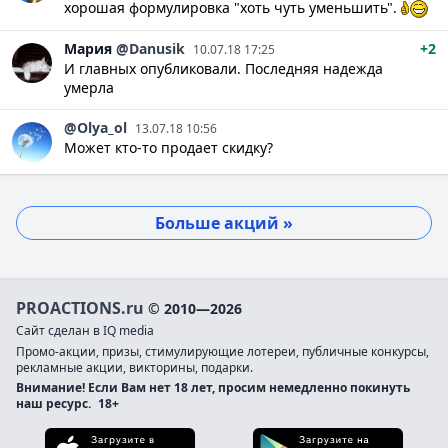
хорошая формулировка "хоть чуть уменьшить".
Мария
@Danusik
+2
10.07.18 17:25
И главных опубликовали. Последняя надежда
умерла
@Olya_ol
13.07.18 10:56
Может кто-то продает скидку?
Больше акций »
PROACTIONS.ru
© 2010—2026
Сайт сделан в IQ media
Промо-акции, призы, стимулирующие лотереи, публичные конкурсы,
рекламные акции, викторины, подарки.
Внимание! Если Вам нет 18 лет, просим немедленно покинуть
наш ресурс.
18+
Загрузите в App Store
Загруз