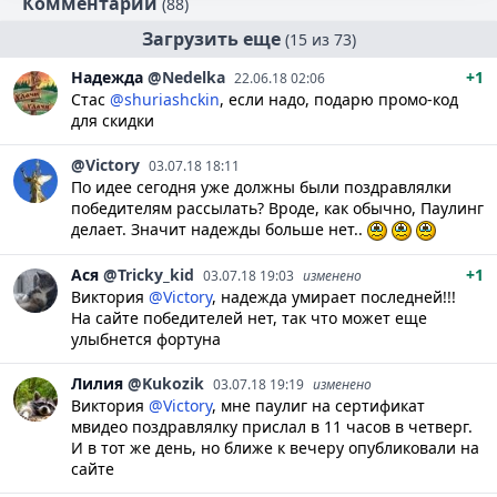
Комментарии
(88)
Загрузить еще
(15 из 73)
Надежда
@Nedelka
+1
22.06.18 02:06
Стас
@shuriashckin
, если надо, подарю промо-код
для скидки
@Victory
03.07.18 18:11
По идее сегодня уже должны были поздравлялки
победителям рассылать? Вроде, как обычно, Паулинг
делает. Значит надежды больше нет..
Ася
@Tricky_kid
+1
03.07.18 19:03
изменено
Виктория
@Victory
, надежда умирает последней!!!
На сайте победителей нет, так что может еще
улыбнется фортуна
Лилия
@Kukozik
03.07.18 19:19
изменено
Виктория
@Victory
, мне паулиг на сертификат
мвидео поздравлялку прислал в 11 часов в четверг.
И в тот же день, но ближе к вечеру опубликовали на
сайте