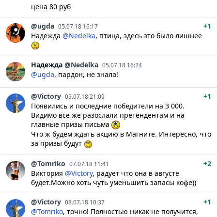
цена 80 руб
@ugda
+1
05.07.18 16:17
Надежда
@Nedelka
, птица, здесь это было лишнее
Надежда
@Nedelka
05.07.18 16:24
@ugda
, пардон, не знала!
@Victory
+1
05.07.18 21:09
Появились и последние победители на 3 000.
Видимо все же разослали претендентам и на
главные призы письма
Что ж будем ждать акцию в Магните. Интересно, что
за призы будут
@Tomriko
+2
07.07.18 11:41
Виктория
@Victory
, радует что она в августе
будет.Можно хоть чуть уменьшить запасы кофе))
@Victory
+1
08.07.18 10:37
@Tomriko
, точно! Полностью никак не получится,