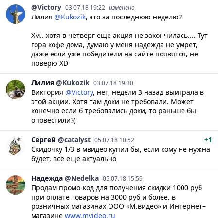
@Victory
03.07.18 19:22
изменено
Лилия
@Kukozik
, это за последнюю неделю?
Хм.. хотя в четверг еще акция не закончилась.... Тут
гора кофе дома, думаю у меня надежда не умрет,
даже если уже победители на сайте появятся, не
поверю XD
Лилия
@Kukozik
03.07.18 19:30
Виктория
@Victory
, нет, недели 3 назад выиграла в
этой акции. Хотя там доки не требовали. Может
конечно если б требовались доки, то раньше бы
оповестили?(
Сергей
@catalyst
+1
05.07.18 10:52
Скидочку 1/3 в мвидео купил бы, если кому не нужна
будет, все еще актуально
Надежда
@Nedelka
05.07.18 15:59
Продам промо-код для получения скидки 1000 руб
при оплате товаров на 3000 руб и более, в
розничных магазинах ООО «М.видео» и Интернет–
магазине
www.mvideo.ru