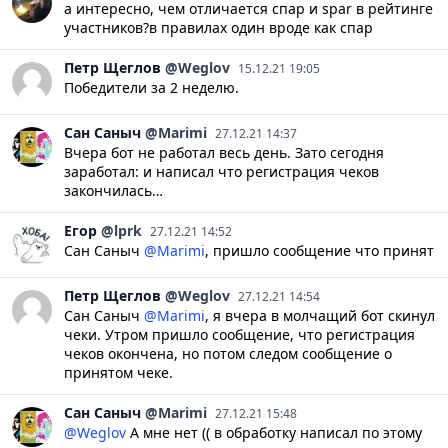
а интересно, чем отличается спар и spar в рейтинге
участников?в правилах один вроде как спар
Петр
Щеглов
@Weglov
15.12.21 19:05
Победители за 2 неделю.
Сан
Саныч
@Marimi
27.12.21 14:37
Вчера бот не работал весь день. Зато сегодня
заработал: и написал что регистрация чеков
закончилась…
Егор
@lprk
27.12.21 14:52
Сан Саныч
@Marimi
, пришло сообщение что принят
Петр
Щеглов
@Weglov
27.12.21 14:54
Сан Саныч
@Marimi
, я вчера в молчащий бот скинул
чеки. Утром пришло сообщение, что регистрация
чеков окончена, но потом следом сообщение о
принятом чеке.
Сан
Саныч
@Marimi
27.12.21 15:48
@Weglov
А мне нет (( в обработку написал по этому