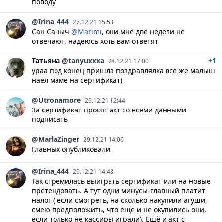
поводу
@Irina_444
27.12.21 15:53
Сан Саныч
@Marimi
, они мне две недели не
отвечают, надеюсь хоть вам ответят
Татьяна
@tanyuxxxa
+1
28.12.21 17:00
ураа под конец пришла поздравлялка все же малыш
наел маме на сертификат)
@Utronamore
29.12.21 12:44
За сертификат просят акт со всеми данными
подписать
@MarlaZinger
29.12.21 14:06
Главных опубликовали.
@Irina_444
29.12.21 14:48
Так стремилась выиграть сертификат или на новые
претендовать. А тут одни минусы-главный платит
налог ( если смотреть, на сколько накупили агуши,
смею предположить, что ещё и не окупились они,
если только не кассиры играли). Ещё и акт с