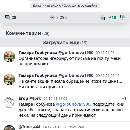
Дополнить акцию / Сообщить об ошибке
28
2 096
+10
Комментарии
(28)
Загрузить еще
(13)
Тамара
Горбунова
@gorbunova1900
09.12.21 06:44
Организаторы игнорируют письма на почту. Чеки
не принимают
Тамара
Горбунова
@gorbunova1900
09.12.21 06:46
На сайте акции писала обращение, тоже тишина...
Ни ответа ни привета
Егор
@lprk
+1
09.12.21 12:09
Тамара Горбунова
@gorbunova1900
, подождите, они
даже без писем, сначала автоматически отклоняют
чеки, на следующий день принимают
@Irina_444
14.12.21 18:32
изменено