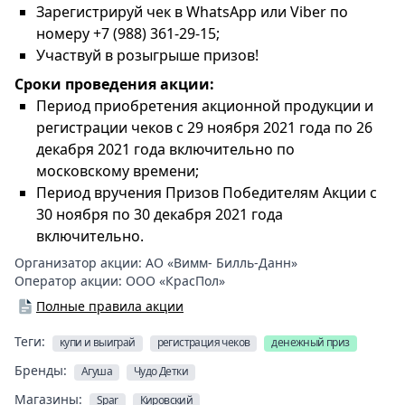
Зарегистрируй чек в WhatsApp или Viber по
номеру +7 (988) 361-29-15;
Участвуй в розыгрыше призов!
Сроки проведения акции:
Период приобретения акционной продукции и
регистрации чеков с 29 ноября 2021 года по 26
декабря 2021 года включительно по
московскому времени;
Период вручения Призов Победителям Акции с
30 ноября по 30 декабря 2021 года
включительно.
Организатор акции:
АО «Вимм- Билль-Данн»
Оператор акции:
ООО «КрасПол»
Полные правила акции
Теги:
купи и выиграй
регистрация чеков
денежный приз
Бренды:
Агуша
Чудо Детки
Магазины:
Spar
Кировский