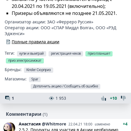
20.04.2021 по 19.05.2021 (включительно);
Призеры объявляются не позднее 21.05.2021.
Организатор акции:
ЗАО «Ферреро Руссия»
Оператор акции:
ООО «СПАР Миддл Волга»
,
ООО «РЭД
Эдженси»
Полные правила акции
Теги:
купи и выиграй
регистрация чеков
приз планшет
приз электросамокат
Бренды:
Kinder Cюрприз
Магазины:
Spar
Дополнить акцию / Сообщить об ошибке
1
1 953
+10
Комментарии
(1)
Анастасия
@Whitmore
+4
22.04.21 18:00
изменено
2.5.2. Продукты для участия в Акции необходимо