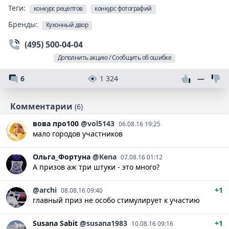
Теги:
конкурс рецептов
конкурс фотографий
Бренды:
Кухонный двор
(495) 500-04-04
Дополнить акцию / Сообщить об ошибке
6
1 324
—
Комментарии
(6)
вова
про100
@vol5143
06.08.16 19:25
мало городов участников
Ольга_Фортуна
@Kena
07.08.16 01:12
А призов аж три штуки - это много?
@archi
+1
08.08.16 09:40
главный приз не особо стимулирует к участию
Susana
Sabit
@susana1983
+1
10.08.16 09:16