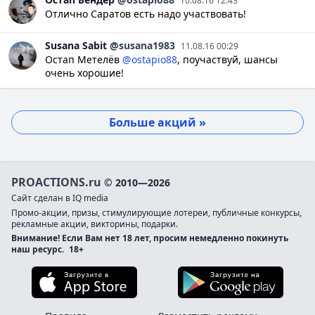
10.08.16 12:43
Отлично Саратов есть надо участвовать!
Susana
Sabit
@susana1983
11.08.16 00:29
Остап Метелёв
@ostapio88
, поучаствуй, шансы
очень хорошие!
Больше акций »
PROACTIONS.ru
© 2010—2026
Сайт сделан в IQ media
Промо-акции, призы, стимулирующие лотереи, публичные конкурсы,
рекламные акции, викторины, подарки.
Внимание! Если Вам нет 18 лет, просим немедленно покинуть
наш ресурс.
18+
Загрузите в App Store
Загруз