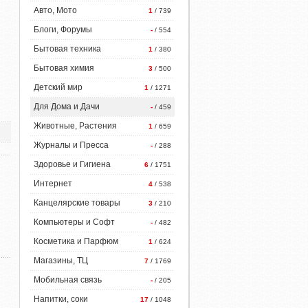
Авто, Мото
1
/ 739
Блоги, Форумы
-
/ 554
Бытовая техника
1
/ 380
Бытовая химия
3
/ 500
Детский мир
1
/ 1271
Для Дома и Дачи
-
/ 459
Животные, Растения
1
/ 659
Журналы и Пресса
-
/ 288
Здоровье и Гигиена
6
/ 1751
Интернет
4
/ 538
Канцелярские товары
3
/ 210
Компьютеры и Софт
-
/ 482
Косметика и Парфюм
1
/ 624
Магазины, ТЦ
7
/ 1769
Мобильная связь
-
/ 205
Напитки, соки
17
/ 1048