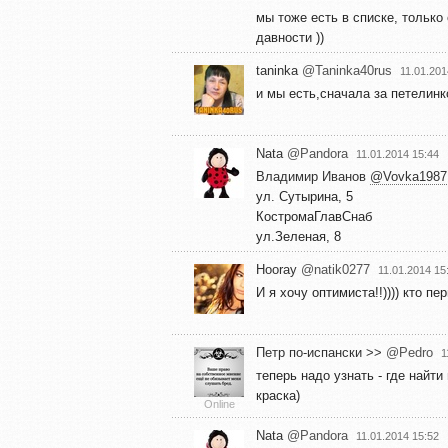
мы тоже есть в списке, только
давности ))
taninka
@Taninka40rus
11.01.201
и мы есть,сначала за петелинко
Nata
@Pandora
11.01.2014 15:44
Владимир Иванов
@Vovka1987
ул. Сутырина, 5
КостромаГлавСнаб
ул.Зеленая, 8
Hooray
@natik0277
11.01.2014 15
И я хочу оптимиста!!)))) кто пе
Петр по-испански >>
@Pedro
1
теперь надо узнать - где найти м
краска)
Online
Nata
@Pandora
11.01.2014 15:52