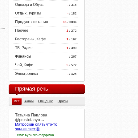
Одежда и Обувь
-
/ 316
Отдых, Туризм
-
/ 182
Продукты питания
35
/ 3834
Прочее
2
/ 272
Рестораны, Кафе
1
/ 197
ТВ, Радио
1
/ 390
Финансы
-
/ 267
Чай, Кофе
5
/ 572
Электроника
-
/ 425
Прямая речь
Все
Акции
Общение
Призы
Татьяна
Павлова
@prostotanya
Матроскин опять что-то
замышляет🤔
Тема: Курилка флудилка