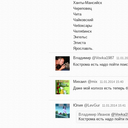
Ханты-Мансийск
Череповец
Чита
Чайковский
Чебоксары
Челябинск
Энгельс
Элиста
Ярославль.
Владимир
@Vovka1987
11.01.2
Кострома есть надо пойти поис
Михаил
@mix
11.01.2014 15:40
Даже мой колхоз есть теперь б
Юлия
@LevGur
11.01.2014 15:41
Владимир Иванов
@Vovka1
Кострома есть надо пойти п