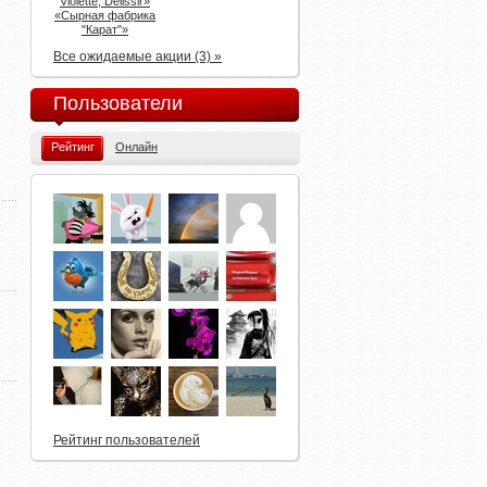
Violette, Delissir»
«Сырная фабрика
"Карат"»
Все ожидаемые акции (3) »
Пользователи
Рейтинг
Онлайн
Рейтинг пользователей