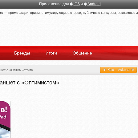
Приложение для
iOS
и
Android
 — промо-акции, призы, стимулирующие лотереи, публичные конкурсы, рекламные ак
Бренды
Итоги
Общение
Kale
Askona
шет с «Оптимистом»
ланшет с «Оптимистом»