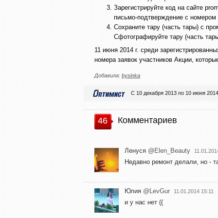
Зарегистрируйте код на сайте promo
письмо-подтверждение с номером 
Сохраните тару (часть тары) с пр
Сфотографируйте тару (часть тары
11 июня 2014 г. среди зарегистрированн
номера заявок участников Акции, которы
Добавила:
bysinka
С 10 декабря 2013 по 10 июня 201
Комментариев
46
Ленуся
@Elen_Beauty
11.01.201
Недавно ремонт делали, но - т
Юлия
@LevGur
11.01.2014 15:11
и у нас нет ((