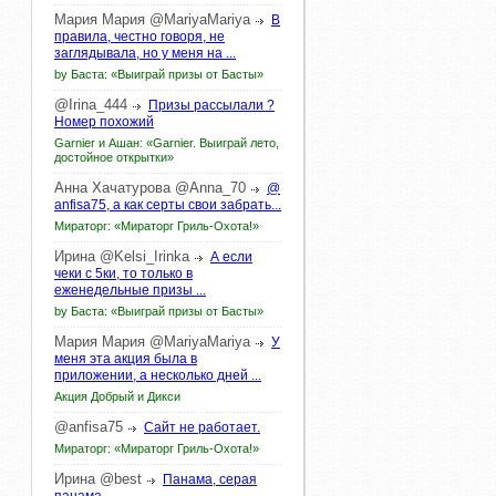
Мария
Мария
@MariyaMariya
В
правила, честно говоря, не
заглядывала, но у меня на ...
by Баста: «Выиграй призы от Басты»
@Irina_444
Призы рассылали ?
Номер похожий
Garnier и Ашан: «Garnier. Выиграй лето,
достойное открытки»
Анна
Хачатурова
@Anna_70
@
anfisa75, а как серты свои забрать...
Мираторг: «Мираторг Гриль-Охота!»
Ирина
@Kelsi_Irinka
А если
чеки с 5ки, то только в
еженедельные призы ...
by Баста: «Выиграй призы от Басты»
Мария
Мария
@MariyaMariya
У
меня эта акция была в
приложении, а несколько дней ...
Акция Добрый и Дикси
@anfisa75
Сайт не работает.
Мираторг: «Мираторг Гриль-Охота!»
Ирина
@best
Панама, серая