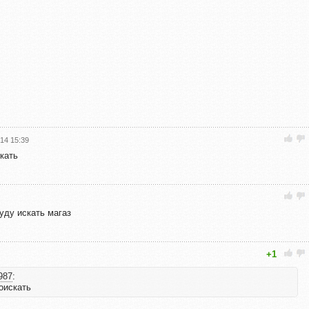
014 15:39
кать
уду искать магаз
+1
987
:
оискать