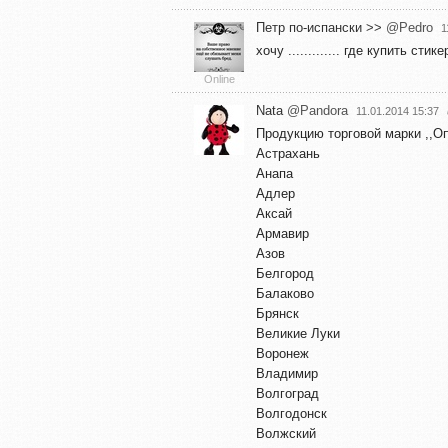
Петр по-испански >>
@Pedro
1
хочу ............. где купить стик
Online
Nata
@Pandora
11.01.2014 15:37
Продукцию торговой марки ,,Оп
Астрахань
Анапа
Адлер
Аксай
Армавир
Азов
Белгород
Балаково
Брянск
Великие Луки
Воронеж
Владимир
Волгоград
Волгодонск
Волжский