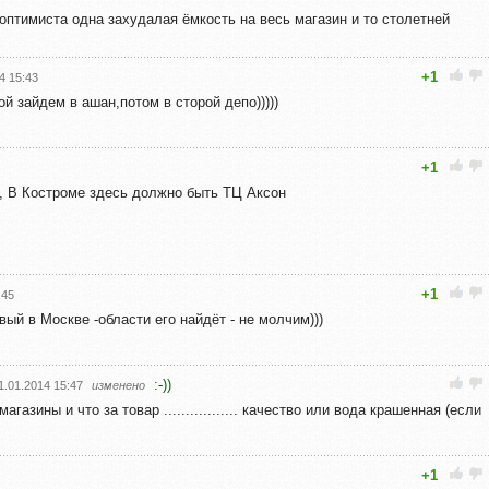
 оптимиста одна захудалая ёмкость на весь магазин и то столетней
+1
4 15:43
й зайдем в ашан,потом в сторой депо)))))
+1
, В Костроме здесь должно быть ТЦ Аксон
+1
:45
рвый в Москве -области его найдёт - не молчим)))
:-))
1.01.2014 15:47
изменено
агазины и что за товар ................. качество или вода крашенная (если
+1