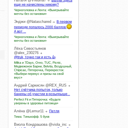
Наталя
@Vredina7
Баллы здесь
еще не начислены никому?
Черноголовка и Лента: «Выигрывайте
мечты без остановки»
Энджи
@Nataschared
В первом
периоде попалось 2000 баллов
А вот ...
Черноголовка и Лента: «Выигрывайте
мечты без остановки»
Лёха
Севостьянов
@alex_230276
@truk, точно так и есть 👍
Milka и 7Days, Oreo, TUC, Picnic,
Медвежонок Барни, Belvita, Воздушный,
Chipicao, Пятерочка, Перекресток:
«Выбери перекус и призы на свой
вкус»
Андрей
Саркисян
@REX_RUS
Нет счётчика попыток, только
банеры об участии в розыгрыше...
Perfect Fit и Пятерочка: «Будьте
уверены в здоровье питомца»
Алёна
@Lemur11
Петля
Тема: Тинькофф. 5 букв
Виола
Кондрашова
@viola_inc