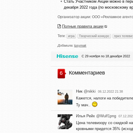
Стать Участником Акции можно в пери
декабря 2022 года (по московскому в
Организатор акции:
ООО «Рекламное агентс
Полные правила акции
Теги:
игра
Творческий конкурс
приз телеви
Добавила:
lusymak
С 29 ноября по 18 декабря 2022
Комментариев
6
Ник
@nikki
06.12.2022 21:38
Кажется, налоги на победител
Ту мач..
Илья Рейх
@Wulf1png
07.12.202
Цена телевизору со скидкой на
кровными придется 35% (исходя