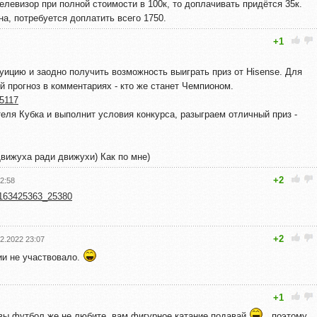
елевизор при полной стоимости в 100к, то доплачивать придётся 35к.
а, потребуется доплатить всего 1750.
+1
уицию и заодно получить возможность выиграть приз от Hisense. Для
й прогноз в комментариях - кто же станет Чемпионом.
25117
теля Кубка и выполнит условия конкурса, разыграем отличный приз -
Движуха ради движухи) Как по мне)
+2
2:58
l-163425363_25380
+2
2.2022 23:07
ии не участвовало.
+1
 вы футбол же не любите, вам фигурное катание подавай
, поэтому