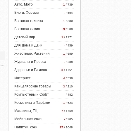
Авто, Мото
1
/ 739
Блоги, Форумы
-
/ 554
Бытовая техника
1
/ 380
Бытовая химия
3
/ 500
Детский мир
1
/ 1271
Для Дома и Дачи
-
/ 459
Животные, Растения
1
/ 659
Журналы и Пресса
-
/ 288
Здоровье и Гигиена
6
/ 1751
Интернет
4
/ 538
Канцелярские товары
3
/ 210
Компьютеры и Софт
-
/ 482
Косметика и Парфюм
1
/ 624
Магазины, ТЦ
7
/ 1769
Мобильная связь
-
/ 205
Напитки, соки
17
/ 1048