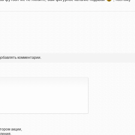
 добавлять комментарии.
тором акции,
ления.