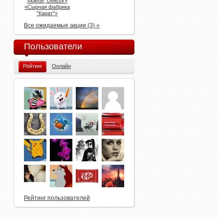
Violette, Delissir»
АктиБио и Актуаль, Растишка,
«Сырная фабрика
Простоквашино, Верный,
"Карат"»
Семишагофф, Магнолия, Слата,
Европа, Линия, Гулливер: «Лови своё
Все ожидаемые акции (3) »
лето»
Пользователи
Рейтинг
Онлайн
Рейтинг пользователей