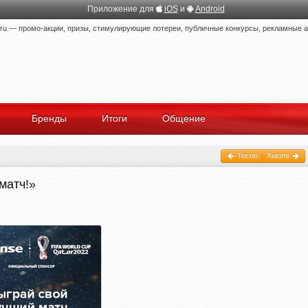
Приложение для
iOS
и
Android
 — промо-акции, призы, стимулирующие лотереи, публичные конкурсы, рекламные ак
Бренды
Итоги
Общение
Tecno
Xiaomi
матч!»