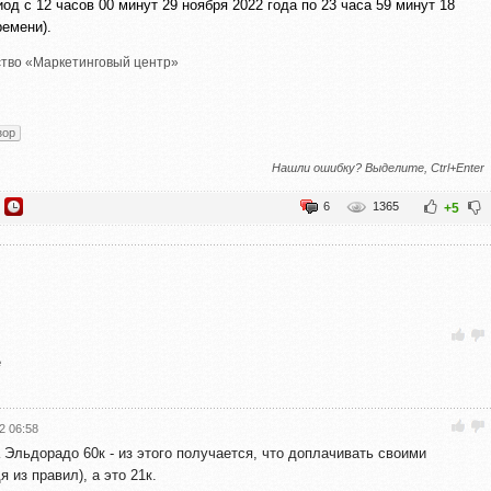
од с 12 часов 00 минут 29 ноября 2022 года по 23 часа 59 минут 18
ремени).
тво «Маркетинговый центр»
зор
Нашли ошибку? Выделите, Ctrl+Enter
6
1365
+5
е
2 06:58
 Эльдорадо 60к - из этого получается, что доплачивать своими
 из правил), а это 21к.