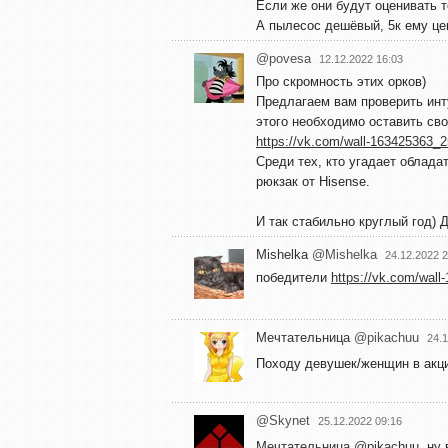
Если же они будут оценивать т
А пылесос дешёвый, 5к ему цен
@povesa
12.12.2022 16:03
Про скромность этих орков)
Предлагаем вам проверить инт
этого необходимо оставить сво
https://vk.com/wall-163425363_
Среди тех, кто угадает облада
рюкзак от Hisense.
И так стабильно круглый год) 
Mishelka
@Mishelka
24.12.2022 2
победители
https://vk.com/wal
Мечтательница
@pikachuu
24.1
Походу девушек/женщин в акц
@Skynet
25.12.2022 09:16
Мечтательница
@pikachuu
, ну