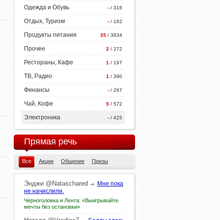
Одежда и Обувь
-
/ 316
Отдых, Туризм
-
/ 182
Продукты питания
35
/ 3834
Прочее
2
/ 272
Рестораны, Кафе
1
/ 197
ТВ, Радио
1
/ 390
Финансы
-
/ 267
Чай, Кофе
5
/ 572
Электроника
-
/ 425
Прямая речь
Все
Акции
Общение
Призы
Энджи
@Nataschared
Мне пока
не начислили.
Черноголовка и Лента: «Выигрывайте
мечты без остановки»