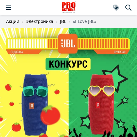
Акции
Электроника
JBL
«I Love JBL»