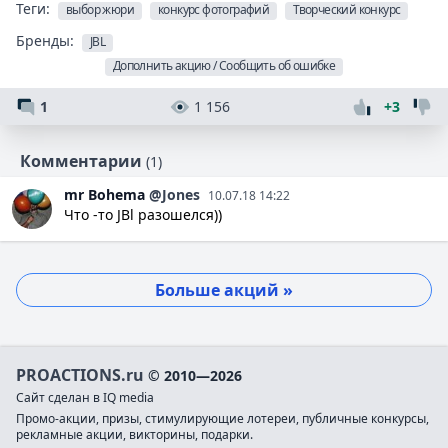
Теги:
выбор жюри
конкурс фотографий
Творческий конкурс
Бренды:
JBL
Дополнить акцию / Сообщить об ошибке
1
1 156
+3
Комментарии
(1)
mr
Bohema
@Jones
10.07.18 14:22
Что -то JBl разошелся))
Больше акций »
PROACTIONS.ru
© 2010—2026
Сайт сделан в IQ media
Промо-акции, призы, стимулирующие лотереи, публичные конкурсы,
рекламные акции, викторины, подарки.