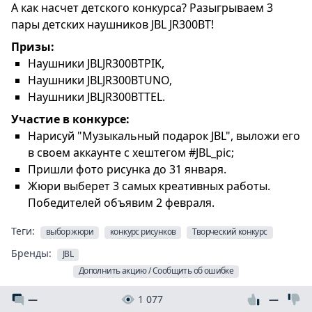
А как насчет детского конкурса? Разыгрываем 3
пары детских наушников JBL JR300BT!
Призы:
Наушники JBLJR300BTPIK,
Наушники JBLJR300BTUNO,
Наушники JBLJR300BTTEL.
Участие в конкурсе:
Нарисуй "Музыкальный подарок JBL", выложи его
в своем аккаунте с хештегом #JBL_pic;
Пришли фото рисунка до 31 января.
Жюри выберет 3 самых креативных работы.
Победителей объявим 2 февраля.
Теги:
выбор жюри
конкурс рисунков
Творческий конкурс
Бренды:
JBL
Дополнить акцию / Сообщить об ошибке
—
1 077
—