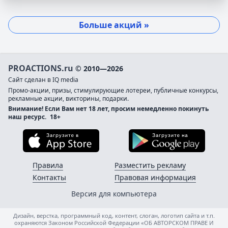
Больше акций »
PROACTIONS.ru
© 2010—2026
Сайт сделан в IQ media
Промо-акции, призы, стимулирующие лотереи, публичные конкурсы,
рекламные акции, викторины, подарки.
Внимание! Если Вам нет 18 лет, просим немедленно покинуть
наш ресурс.
18+
Загрузите в App Store
Загруз
Правила
Разместить рекламу
Контакты
Правовая информация
Версия для компьютера
Дизайн, верстка, программный код, контент, слоган, логотип сайта и т.п.
охраняются Законом Российской Федерации «ОБ АВТОРСКОМ ПРАВЕ И