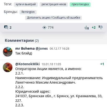
Теги:
купи и выиграй
регистрация чеков
приз поездка
Бренды:
Remington
Дополнить акцию / Сообщить об ошибке
2
774
+2
Комментарии
(2)
mr
Bohema
@Jones
06.12.17 16:28
Так блэйд)
@KotenokMiki
+1
10.01.18 11:05
Оператором Акции является, а именно:
2.2.1.
Наименование: Индивидуальный предприниматель
Лакетченко Максим Александрович.
2.2.2.
Юридический адрес:
241037, Брянская обл., г. Брянск, ул. Крахмалева, 33,
227.
2.2.3.