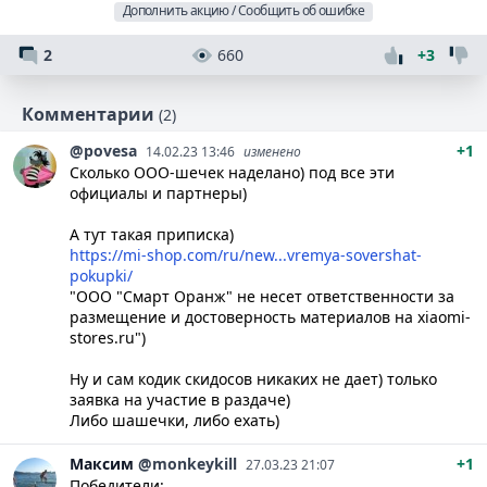
Дополнить акцию / Сообщить об ошибке
2
660
+3
Комментарии
(2)
@povesa
+1
14.02.23 13:46
изменено
Сколько ООО-шечек наделано) под все эти
официалы и партнеры)
А тут такая приписка)
https://mi-shop.com/ru/new...vremya-sovershat-
pokupki/
"ООО "Смарт Оранж" не несет ответственности за
размещение и достоверность материалов на xiaomi-
stores.ru")
Ну и сам кодик скидосов никаких не дает) только
заявка на участие в раздаче)
Либо шашечки, либо ехать)
Максим
@monkeykill
+1
27.03.23 21:07
Победители: