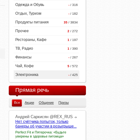
Одежда и Обувь
-
/ 316
Отдых, Туризм
-
/ 182
Продукты питания
35
/ 3834
Прочее
2
/ 272
Рестораны, Кафе
1
/ 197
ТВ, Радио
1
/ 390
Финансы
-
/ 267
Чай, Кофе
5
/ 572
Электроника
-
/ 425
Прямая речь
Все
Акции
Общение
Призы
Андрей
Саркисян
@REX_RUS
Нет счётчика попыток, только
банеры об участии в розыгрыше...
Perfect Fit и Пятерочка: «Будьте
уверены в здоровье питомца»