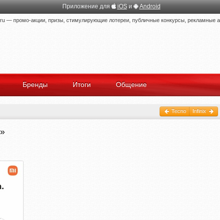
Приложение для
iOS
и
Android
 — промо-акции, призы, стимулирующие лотереи, публичные конкурсы, рекламные ак
Бренды
Итоги
Общение
Tecno
Infinix
у»