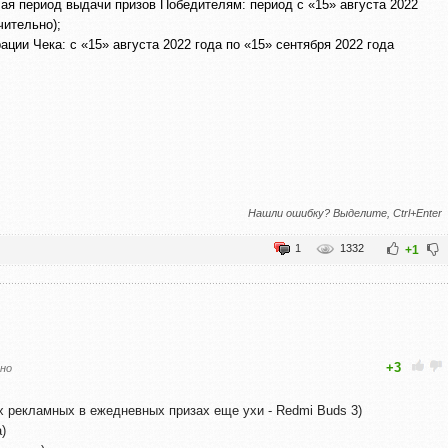
ая период выдачи призов Победителям: период с «15» августа 2022
чительно);
ции Чека: с «15» августа 2022 года по «15» сентября 2022 года
Нашли ошибку? Выделите, Ctrl+Enter
1
1332
+1
+3
но
х рекламных в ежедневных призах еще ухи - Redmi Buds 3)
)