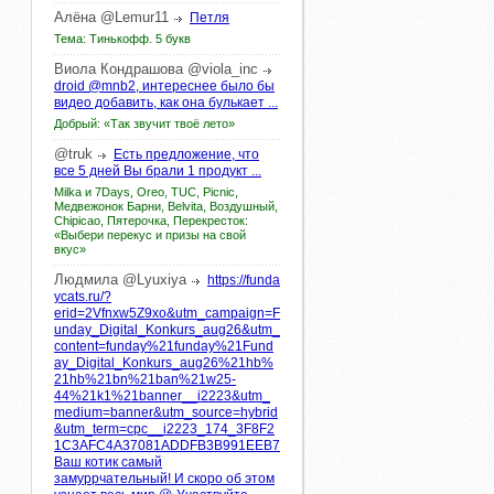
Алёна
@Lemur11
Петля
Тема: Тинькофф. 5 букв
Виола
Кондрашова
@viola_inc
droid @mnb2, интереснее было бы
видео добавить, как она булькает ...
Добрый: «Так звучит твоё лето»
@truk
Есть предложение, что
все 5 дней Вы брали 1 продукт ...
Milka и 7Days, Oreo, TUC, Picnic,
Медвежонок Барни, Belvita, Воздушный,
Chipicao, Пятерочка, Перекресток:
«Выбери перекус и призы на свой
вкус»
Людмила
@Lyuxiya
https://funda
ycats.ru/?
erid=2Vfnxw5Z9xo&utm_campaign=F
unday_Digital_Konkurs_aug26&utm_
content=funday%21funday%21Fund
ay_Digital_Konkurs_aug26%21hb%
21hb%21bn%21ban%21w25-
44%21k1%21banner__i2223&utm_
medium=banner&utm_source=hybrid
&utm_term=cpc__i2223_174_3F8F2
1C3AFC4A37081ADDFB3B991EEB7
Ваш котик самый
замуррчательный! И скоро об этом