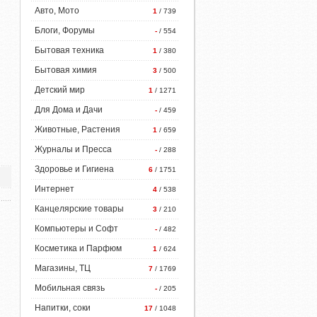
Авто, Мото
1
/ 739
Блоги, Форумы
-
/ 554
Бытовая техника
1
/ 380
Бытовая химия
3
/ 500
Детский мир
1
/ 1271
Для Дома и Дачи
-
/ 459
Животные, Растения
1
/ 659
Журналы и Пресса
-
/ 288
Здоровье и Гигиена
6
/ 1751
Интернет
4
/ 538
Канцелярские товары
3
/ 210
Компьютеры и Софт
-
/ 482
Косметика и Парфюм
1
/ 624
Магазины, ТЦ
7
/ 1769
Мобильная связь
-
/ 205
Напитки, соки
17
/ 1048