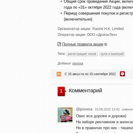
Общий срок проведения Акции, включ
года по «31» октября 2022 года (вклю
Период совершения покупок и регистра
(включительно).
Организатор акции:
Xiaomi H.K. Limited
Оператор акции:
ООО «ДрэгонТех»
Полные правила акции
Теги:
регистрация чеков
купи и выиграй
Добавил:
povesa
С 15 августа по 15 сентября 2022
Комментарий
1
@povesa
15.08.2022 13:42
измене
Овес все дороже и дороже)
На заборе рекламном и анонса
Но в правилах про них - тишина