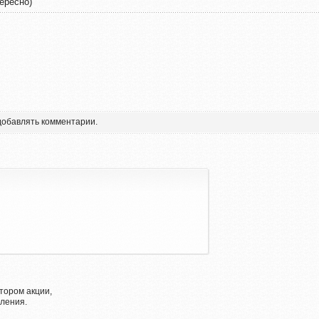
тересно)
 добавлять комментарии.
тором акции,
ления.