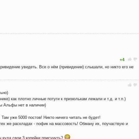
+4
привидение увидеть. Все о нём (привидении) слышали, но никто его не
ьно)
нике) как плотно личные потуги к призюлькам лежали и т.д. и т.п.)
ы Альфы нет в наличии)
 Там уже 5000 постов! Никто ничего читать не будет!
тех же раскладах - пофик на массовость! Обману их, поучаствую и
ы куда свои 3 копейки присунуть?