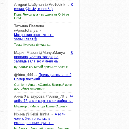
Андрей
Шабунин
@Pro100zik
К
сения @KsJA, спасибо)
Приз: Чехол для чемодана от Orbit от
Orbit
Татьяна
Павлова
@prostotanya
Матроскин опять что-то
замышляет🤔
Тема: Курилка флудилка
Мария
Мария
@MariyaMariya
В
правила, честно говоря, не
заглядывала, но у меня на ...
by Баста: «Выиграй призы от Басты»
@Irina_444
Призы рассылали ?
Номер похожий
Garnier и Ашан: «Garnier. Выиграй лето,
достойное открытки»
Анна
Хачатурова
@Anna_70
@
anfisa75, а как серты свои забрать...
Мираторг: «Мираторг Гриль-Охота!»
Ирина
@Kelsi_Irinka
А если
чеки с 5ки, то только в
еженедельные призы ...
by Баста: «Выиграй призы от Басты»