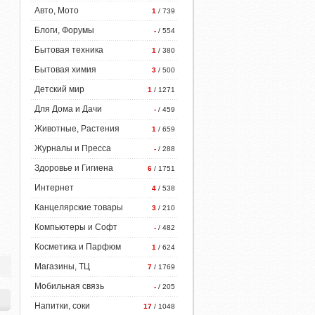
Авто, Мото
1
/ 739
Блоги, Форумы
-
/ 554
Бытовая техника
1
/ 380
Бытовая химия
3
/ 500
Детский мир
1
/ 1271
Для Дома и Дачи
-
/ 459
Животные, Растения
1
/ 659
Журналы и Пресса
-
/ 288
Здоровье и Гигиена
6
/ 1751
Интернет
4
/ 538
Канцелярские товары
3
/ 210
Компьютеры и Софт
-
/ 482
Косметика и Парфюм
1
/ 624
Магазины, ТЦ
7
/ 1769
Мобильная связь
-
/ 205
Напитки, соки
17
/ 1048