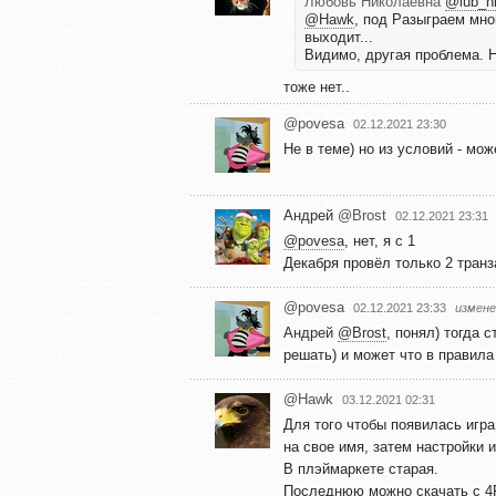
Любовь Николаевна
@lub_n
@Hawk
, под Разыграем мно
выходит...
Видимо, другая проблема. Н
тоже нет..
@povesa
02.12.2021 23:30
Не в теме) но из условий - мож
Андрей
@Brost
02.12.2021 23:31
@povesa
, нет, я с 1
Декабря провёл только 2 транза
@povesa
02.12.2021 23:33
измене
Андрей
@Brost
, понял) тогда 
решать) и может что в правила
@Hawk
03.12.2021 02:31
Для того чтобы появилась игр
на свое имя, затем настройки 
В плэймаркете старая.
Последнюю можно скачать с 