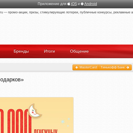
Приложение для
iOS
и
Android
 — промо-акции, призы, стимулирующие лотереи, публичные конкурсы, рекламные ак
Бренды
Итоги
Общение
MasterCard
Тинькофф Банк
подарков»