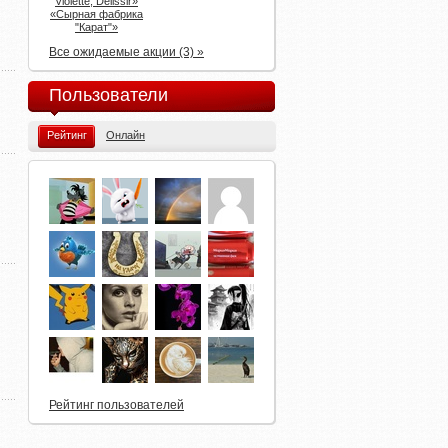
Violette, Delissir»
«Сырная фабрика
"Карат"»
Все ожидаемые акции (3) »
Пользователи
Рейтинг
Онлайн
Рейтинг пользователей