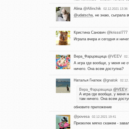
Alina
@Allinchik
02.12.2021 13:36
@udatscha
, не знаю, сыграла 
Кристина Санович
@krisssl777
Играла вчера и сегодня и ниче
Вера_Фарцовщица
@VEEV
02.
А игра где вообще, у меня не 
ничего. Она всем доступна?
Наталья Гнатюк
@gnatok
02.12
Вера_Фарцовщица
@VEEV
:
А игра где вообще, у меня 
там ничего. Она всем досту
обновите приложение
@povesa
02.12.2021 19:41
Призюлек мягко скажем - завал