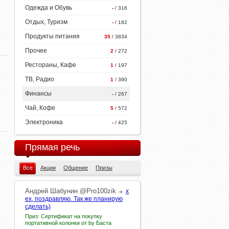
Одежда и Обувь
-
/ 316
Отдых, Туризм
-
/ 182
Продукты питания
35
/ 3834
Прочее
2
/ 272
Рестораны, Кафе
1
/ 197
ТВ, Радио
1
/ 390
Финансы
-
/ 267
Чай, Кофе
5
/ 572
Электроника
-
/ 425
Прямая речь
Все
Акции
Общение
Призы
Андрей
Шабунин
@Pro100zik
х
ех, поздравляю. Так же планирую
сделать)
Приз: Сертификат на покупку
портативной колонки от by Баста