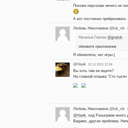
Похоже персонаж ничего не пон
А вот постоянно прибрехивать 
Любовь Николаевна
@lub_nik
Наталья Гнатюк
@gnatok
:
обновите приложение
Я обновляла, нет игры:(
@Hawk
02.12.2021 22:09
Вы хоть там ее ищите?
На главной плашка "Сто тысяч 
Любовь Николаевна
@lub_nik
@Hawk
, под Разыграем много 
Видимо, другая проблема. Напи