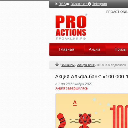
RSS
ВКонтакте
Telegram
PROACTIONS.ru
Главная
Акции
Призы
/
Финансы
/
Альфа-банк
/
«100 000 подарков»
Акция Альфа-банк: «100 000 
с 1 по 28 декабря 2021
Акция завершилась