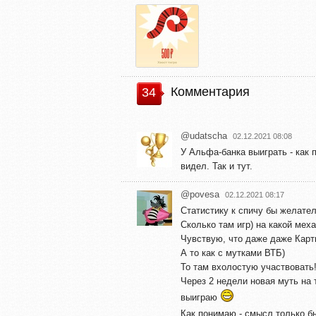
Комментария
34
@udatscha
02.12.2021 08:08
У Альфа-банка выиграть - как 
видел. Так и тут.
@povesa
02.12.2021 08:17
Статистику к спичу бы желател
Сколько там игр) на какой меха
Чувствую, что даже даже Карт
А то как с мутками ВТБ)
То там вхолостую участвовать!
Через 2 недели новая муть на 
выиграю
Как понимаю - смысл только б