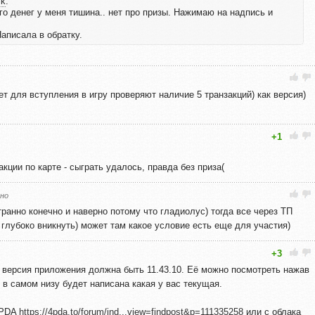
ik
:
го денег у меня тишина.. нет про призы. Нажимаю на надпись и
аписала в обратку.
ет для вступления в игру проверяют наличие 5 транзакций) как версия)
+1
кции по карте - сыграть удалось, правда без приза(
но
странно конечно и наверно потому что гладиолус) тогда все через ТП
 глубоко вникнуть) может там какое условие есть еще для участия)
+3
а версия приложения должна быть 11.43.10. Её можно посмотреть нажав
и в самом низу будет написана какая у вас текущая.
4PDA
https://4pda.to/forum/ind...view=findpost&p=111335258
или с облака