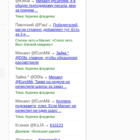
@Kitkat
Михаил @EuroMik, я в
общую техподдержку писала, мне
за покупки ...
Тема: Курилка флудилка
Павлоний
@Paul
Победителей,
как ни странно, добавляют тут. Есть
за 3 и ...
Спелое лето и Магнит: «Спело лето.
Вкус близкий каждому»
Михаил
@EuroMik
Зайка *
@D0fa, главное, чтобы обращение
рассмотрели
Тема: Курилка флудилка
Зайка
*
@D0fa
Михаил
@EuroMik, Также на неделе не
начислили шансы за заказ ...
Тема: Курилка флудилка
Михаил
@EuroMik
Коллеги,
подскажите, плиз. Если Магнит не
начислил ни один шанс ...
Тема: Курилка флудилка
Ксения
@KsJA
610223
Доширак: «Большая удача!»
@povesa