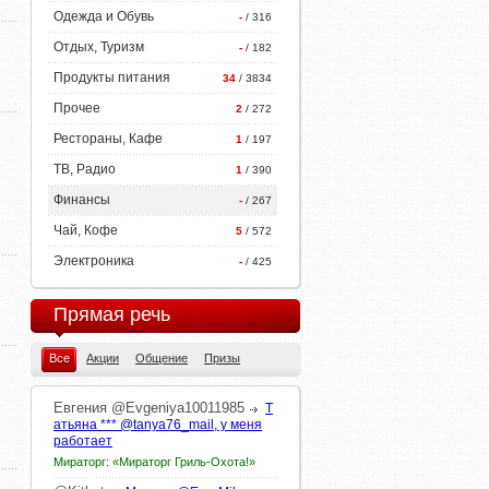
Одежда и Обувь
-
/ 316
Отдых, Туризм
-
/ 182
Продукты питания
34
/ 3834
Прочее
2
/ 272
Рестораны, Кафе
1
/ 197
ТВ, Радио
1
/ 390
Финансы
-
/ 267
Чай, Кофе
5
/ 572
Электроника
-
/ 425
Прямая речь
Все
Акции
Общение
Призы
Евгения
@Evgeniya10011985
Т
атьяна *** @tanya76_mail, у меня
работает
Мираторг: «Мираторг Гриль-Охота!»