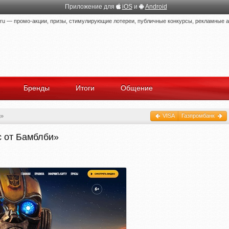
Приложение для
iOS
и
Android
 — промо-акции, призы, стимулирующие лотереи, публичные конкурсы, рекламные ак
Бренды
Итоги
Общение
VISA
Газпромбанк
и»
с от Бамблби»