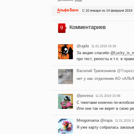
С 10 января по 14 февраля 2019
Комментариев
9
@ugda
11.01.2019 15:39
За акцию спасибо
@Lucky_is_
про тест, репосты и т.п. в пра
Василий Трапезников
@Trapez
нет у нас отделении АО «АЛ
@povesa
11.01.2019 15:48
С тикетами конечно по-жлобски
Или они так не верят в свою р
Mnogomama
@irapa
11.01.2019 1
Я уже карту собралась заказыва