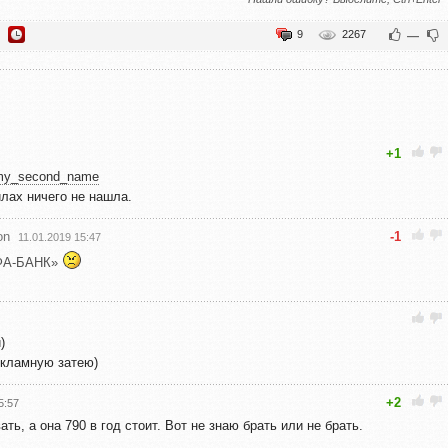
9
2267
—
+1
my_second_name
вилах ничего не нашла.
on
-1
11.01.2019 15:47
ЬФА-БАНК»
)
екламную затею)
+2
5:57
ть, а она 790 в год стоит. Вот не знаю брать или не брать.