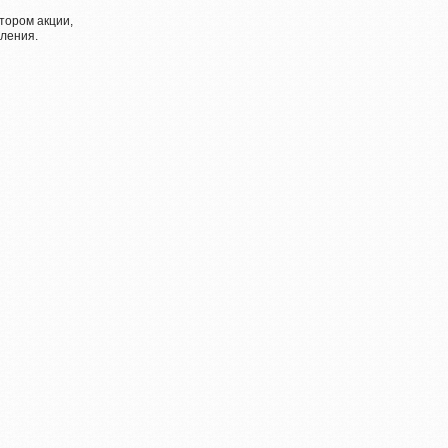
тором акции,
ления.