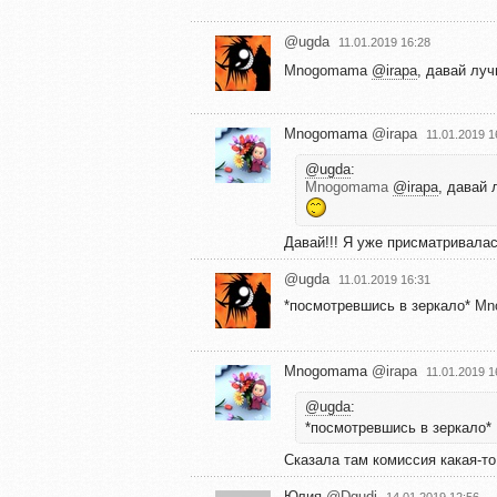
@ugda
11.01.2019 16:28
Mnogomama
@irapa
, давай лу
Mnogomama
@irapa
11.01.2019 1
@ugda
:
Mnogomama
@irapa
, давай 
Давай!!! Я уже присматривалас
@ugda
11.01.2019 16:31
*посмотревшись в зеркало*
Mn
Mnogomama
@irapa
11.01.2019 1
@ugda
:
*посмотревшись в зеркало*
Сказала там комиссия какая-то
Юлия
@Dgudi