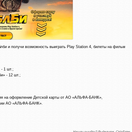
лби и получи возможность выиграть Play Station 4, билеты на фильм
- 1 шт.;
» - 12 шт.;
тия на оформление Детской карты от АО «АЛЬФА-БАНК»,
ении АО «АЛЬФА-БАНК».
Нашли ошибку? Выделите, Ctrl+Enter