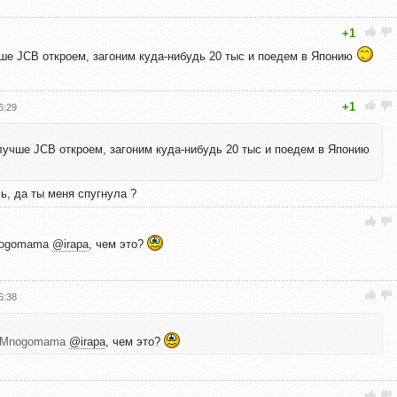
+1
чше JCB откроем, загоним куда-нибудь 20 тыс и поедем в Японию
+1
6:29
лучше JCB откроем, загоним куда-нибудь 20 тыс и поедем в Японию
ь, да ты меня спугнула ?
ogomama
@irapa
, чем это?
6:38
Mnogomama
@irapa
, чем это?