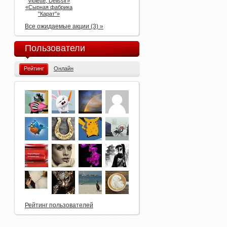
Violette, Delissir»
«Сырная фабрика
"Карат"»
Все ожидаемые акции (3) »
Пользователи
Рейтинг
Онлайн
Рейтинг пользователей