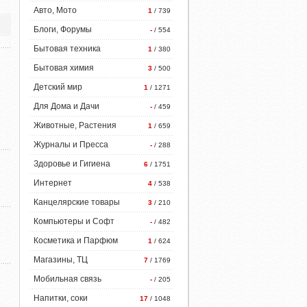
Авто, Мото
1
/ 739
Блоги, Форумы
-
/ 554
Бытовая техника
1
/ 380
Бытовая химия
3
/ 500
Детский мир
1
/ 1271
Для Дома и Дачи
-
/ 459
Животные, Растения
1
/ 659
Журналы и Пресса
-
/ 288
Здоровье и Гигиена
6
/ 1751
Интернет
4
/ 538
Канцелярские товары
3
/ 210
Компьютеры и Софт
-
/ 482
Косметика и Парфюм
1
/ 624
Магазины, ТЦ
7
/ 1769
Мобильная связь
-
/ 205
Напитки, соки
17
/ 1048