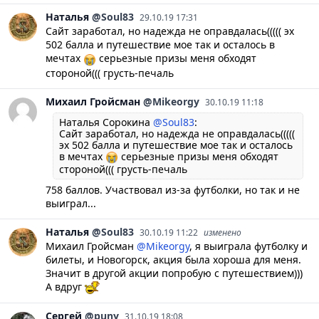
Наталья
@Soul83
29.10.19 17:31
Сайт заработал, но надежда не оправдалась((((( эх
502 балла и путешествие мое так и осталось в
мечтах
серьезные призы меня обходят
стороной((( грусть-печаль
Михаил
Гройсман
@Mikeorgy
30.10.19 11:18
Наталья Сорокина
@Soul83
:
Сайт заработал, но надежда не оправдалась(((((
эх 502 балла и путешествие мое так и осталось
в мечтах
серьезные призы меня обходят
стороной((( грусть-печаль
758 баллов. Участвовал из-за футболки, но так и не
выиграл...
Наталья
@Soul83
30.10.19 11:22
изменено
Михаил Гройсман
@Mikeorgy
, я выиграла футболку и
билеты, и Новогорск, акция была хороша для меня.
Значит в другой акции попробую с путешествием)))
А вдруг
Сергей
@puny
31.10.19 18:08