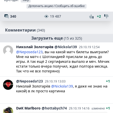
Дополнить акцию / Сообщить об ошибке
340
19 487
+2
Комментарии
(340)
Загрузить еще
(15 из 325)
Николай
Золотарёв
@Nickola139
29.10.19 12:54
@Neposeda123
, вы на какой матч билеты выиграли?
Мне на матч с Шотландией прислали за день до
игры. А так ещё 2 сертификата выпало и мяч. Мячик
кстати только вчера получил, ждал полтора месяца.
Так что не все потеряно)
@Neposeda123
+1
29.10.19 13:03
Николай Золотарёв
@Nickola139
, я даже не знаю на
какой) в лк просто картинка
DиК
Marlboro
@hottabych74
+1
29.10.19 14:16
изменено