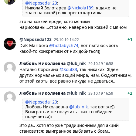
@Neposeda123
:
Николай Золотарёв
@Nickola139
, я даже не
знаю на какой) в лк просто картинка
это на хоккей вроде, хотя мячики
нарисованы...странно, наверно на хоккей с мячом
@Neposeda123
+1
29.10.19 14:22
DиК Marlboro
@hottabych74
, вот пытаюсь хоть
какой-то конкретики от них добиться))
Любовь
Николаевна
@lub_nik
29.10.19 16:58
Наталья Сорокина
@Soul83
, так никаких! Ждём
других нормальных акций Мира, нам, бюджетникам,
от этой карты все равно никуда не деваться..
Любовь
Николаевна
@lub_nik
+2
29.10.19 16:59
@Neposeda123
:
Любовь Николаевна
@lub_nik
, так вот же))
Выиграть и не получить - как-то обиднее
получается))
Это да.. Хотя это уже традиционным для акций
становится: выигранное выбивать с боем..