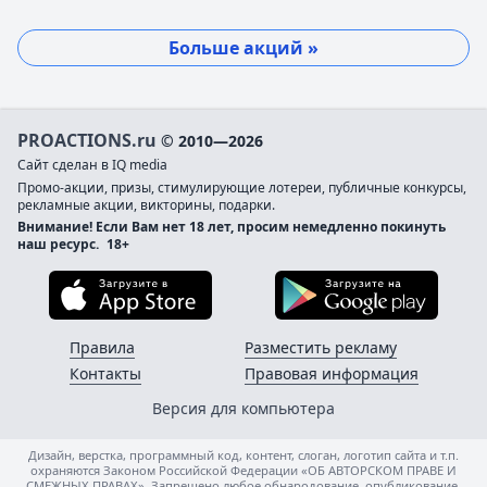
Больше акций »
PROACTIONS.ru
© 2010—2026
Сайт сделан в IQ media
Промо-акции, призы, стимулирующие лотереи, публичные конкурсы,
рекламные акции, викторины, подарки.
Внимание! Если Вам нет 18 лет, просим немедленно покинуть
наш ресурс.
18+
Загрузите в App Store
Загруз
Правила
Разместить рекламу
Контакты
Правовая информация
Версия для компьютера
Дизайн, верстка, программный код, контент, слоган, логотип сайта и т.п.
охраняются Законом Российской Федерации «ОБ АВТОРСКОМ ПРАВЕ И
СМЕЖНЫХ ПРАВАХ». Запрещено любое обнародование, опубликование,