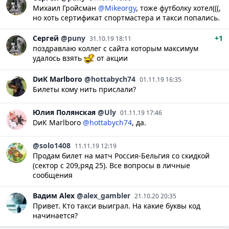
Михаил Гройсман
@Mikeorgy
, тоже футболку хотел(((,
но хоть сертификат спортмастера и такси попались.
Сергей
@puny
+1
31.10.19 18:11
поздравлаю коллег с сайта которым максимум
удалось взять
от акции
DиК
Marlboro
@hottabych74
01.11.19 16:35
Билеты кому нить прислали?
Юлия
Полянская
@Uly
01.11.19 17:46
DиК Marlboro
@hottabych74
, да.
@solo1408
11.11.19 12:19
Продам билет на матч Россия-Бельгия со скидкой
(сектор с 209,ряд 25). Все вопросы в личные
сообщения
Вадим
Alex
@alex_gambler
21.10.20 20:35
Привет. Кто такси выиграл. На какие буквы код
начинается?