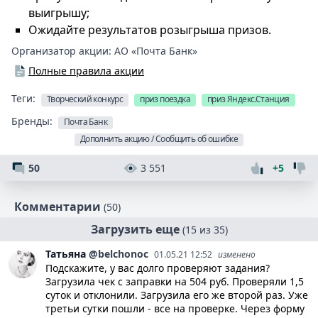
выигрышу;
Ожидайте результатов розыгрыша призов.
Организатор акции:
АО «Почта Банк»
Полные правила акции
Теги:
Творческий конкурс
приз поездка
приз Яндекс.Станция
Бренды:
Почта Банк
Дополнить акцию / Сообщить об ошибке
50
3 551
+5
Комментарии
(50)
Загрузить еще
(15 из 35)
Татьяна
@belchonoc
01.05.21 12:52
изменено
Подскажите, у вас долго проверяют задания?
Загрузила чек с заправки на 504 руб. Проверяли 1,5
суток и отклонили. Загрузила его же второй раз. Уже
третьи сутки пошли - все на проверке. Через форму