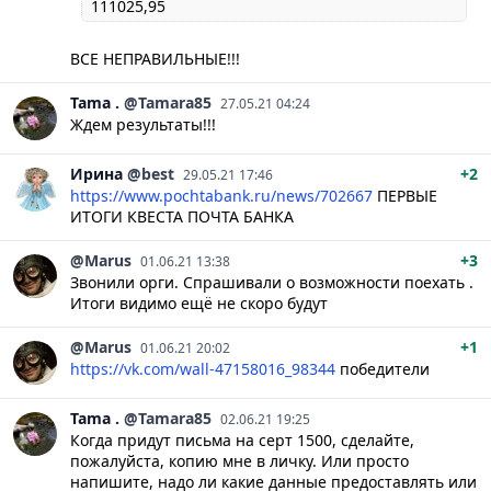
111025,95
ВСЕ НЕПРАВИЛЬНЫЕ!!!
Tama
.
@Tamara85
27.05.21 04:24
Ждем результаты!!!
Ирина
@best
+2
29.05.21 17:46
https://www.pochtabank.ru/news/702667
ПЕРВЫЕ
ИТОГИ КВЕСТА ПОЧТА БАНКА
@Marus
+3
01.06.21 13:38
Звонили орги. Спрашивали о возможности поехать .
Итоги видимо ещё не скоро будут
@Marus
+1
01.06.21 20:02
https://vk.com/wall-47158016_98344
победители
Tama
.
@Tamara85
02.06.21 19:25
Когда придут письма на серт 1500, сделайте,
пожалуйста, копию мне в личку. Или просто
напишите, надо ли какие данные предоставлять или