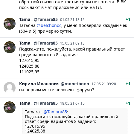
обратной связи тоже третьи сутки нет ответа. В ВК
посылают в чат приложения или на ГЛ.
Tama
.
@Tamara85
+1
01.05.21 13:15
Татьяна
@belchonoc
, у меня проверяли каждый чек
(504 и 5) примерно сутки.
Tama
.
@Tamara85
15.05.21 09:13
Подскажите, пожалуйста, какой правильный ответ
среди вариантов 8 задания:
127615,95
124025,88
111025,95
Кирилл
Иванович
@monetbonn
+1
17.05.21 09:20
на первом месте человек с форума?
Tama
.
@Tamara85
+1
18.05.21 07:15
Tamara .
@Tamara85
:
Подскажите, пожалуйста, какой правильный
ответ среди вариантов 8 задания:
127615,95
124025,88