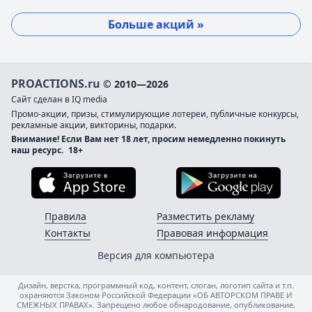
Больше акций »
PROACTIONS.ru
© 2010—2026
Сайт сделан в IQ media
Промо-акции, призы, стимулирующие лотереи, публичные конкурсы,
рекламные акции, викторины, подарки.
Внимание! Если Вам нет 18 лет, просим немедленно покинуть
наш ресурс.
18+
Загрузите в App Store
Загруз
Правила
Разместить рекламу
Контакты
Правовая информация
Версия для компьютера
Дизайн, верстка, программный код, контент, слоган, логотип сайта и т.п.
охраняются Законом Российской Федерации «ОБ АВТОРСКОМ ПРАВЕ И
СМЕЖНЫХ ПРАВАХ». Запрещено любое обнародование, опубликование,