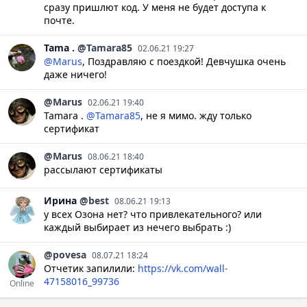
сразу пришлют код. У меня не будет доступа к
почте.
Tama
.
@Tamara85
02.06.21 19:27
@Marus
, Поздравляю с поездкой! Девчушка очень
даже ничего!
@Marus
02.06.21 19:40
Tamara .
@Tamara85
, не я мимо. жду только
сертификат
@Marus
08.06.21 18:40
рассылают сертификаты
Ирина
@best
08.06.21 19:13
у всех Озона нет? что привлекательного? или
каждый выбирает из нечего выбрать :)
@povesa
08.07.21 18:24
Отчетик запилили:
https://vk.com/wall-
47158016_99736
Online