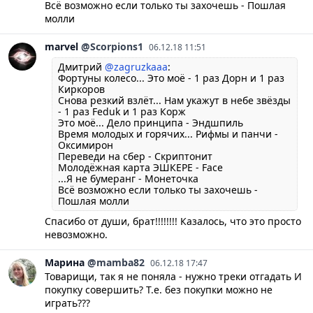
Всё возможно если только ты захочешь - Пошлая
молли
marvel
@Scorpions1
06.12.18 11:51
Дмитрий
@zagruzkaaa
:
Фортуны колесо... Это моё - 1 раз Дорн и 1 раз
Киркоров
Снова резкий взлёт... Нам укажут в небе звёзды
- 1 раз Feduk и 1 раз Корж
Это моё... Дело принципа - Эндшпиль
Время молодых и горячих... Рифмы и панчи -
Оксимирон
Переведи на сбер - Скриптонит
Молодёжная карта ЭШКЕРЕ - Face
...Я не бумеранг - Монеточка
Всё возможно если только ты захочешь -
Пошлая молли
Спасибо от души, брат!!!!!!!! Казалось, что это просто
невозможно.
Марина
@mamba82
06.12.18 17:47
Товарищи, так я не поняла - нужно треки отгадать И
покупку совершить? Т.е. без покупки можно не
играть???