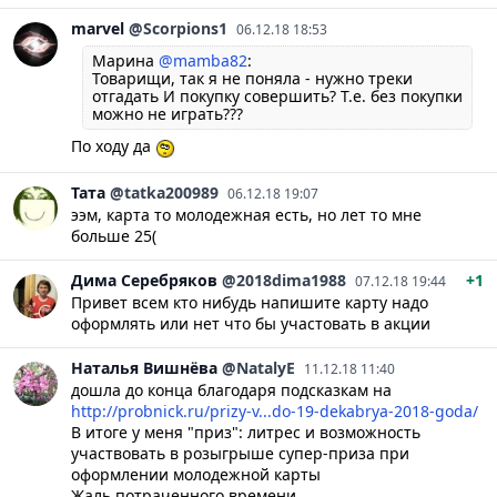
marvel
@Scorpions1
06.12.18 18:53
Марина
@mamba82
:
Товарищи, так я не поняла - нужно треки
отгадать И покупку совершить? Т.е. без покупки
можно не играть???
По ходу да
Тата
@tatka200989
06.12.18 19:07
ээм, карта то молодежная есть, но лет то мне
больше 25(
Дима
Серебряков
@2018dima1988
+1
07.12.18 19:44
Привет всем кто нибудь напишите карту надо
оформлять или нет что бы участовать в акции
Наталья
Вишнёва
@NatalyE
11.12.18 11:40
дошла до конца благодаря подсказкам на
http://probnick.ru/prizy-v...do-19-dekabrya-2018-goda/
В итоге у меня "приз": литрес и возможность
участвовать в розыгрыше супер-приза при
оформлении молодежной карты
Жаль потраченного времени...