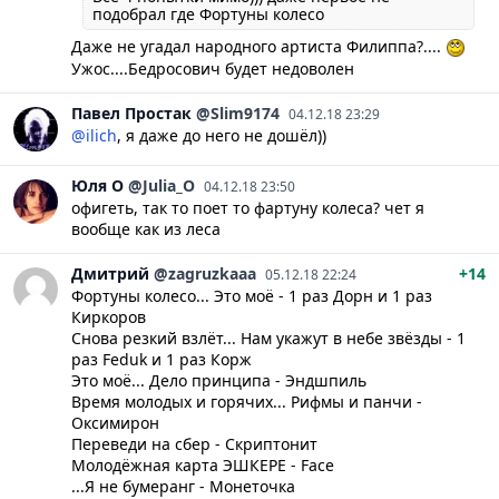
подобрaл где Фортуны колесо
Даже не угадал народного артиста Филиппа?....
Ужос....Бедросович будет недоволен
Павел
Простак
@Slim9174
04.12.18 23:29
@ilich
, я даже до него не дошёл))
Юля
О
@Julia_O
04.12.18 23:50
офигеть, так то поет то фартуну колеса? чет я
вообще как из леса
Дмитрий
@zagruzkaaa
+14
05.12.18 22:24
Фортуны колесо... Это моё - 1 раз Дорн и 1 раз
Киркоров
Снова резкий взлёт... Нам укажут в небе звёзды - 1
раз Feduk и 1 раз Корж
Это моё... Дело принципа - Эндшпиль
Время молодых и горячих... Рифмы и панчи -
Оксимирон
Переведи на сбер - Скриптонит
Молодёжная карта ЭШКЕРЕ - Face
...Я не бумеранг - Монеточка