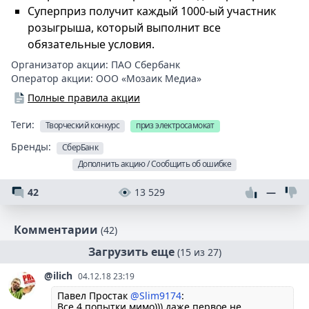
Суперприз получит каждый 1000-ый участник
розыгрыша, который выполнит все
обязательные условия.
Организатор акции:
ПАО Сбербанк
Оператор акции:
ООО «Мозаик Медиа»
Полные правила акции
Теги:
Творческий конкурс
приз электросамокат
Бренды:
СберБанк
Дополнить акцию / Сообщить об ошибке
42
13 529
—
Комментарии
(42)
Загрузить еще
(15 из 27)
@ilich
04.12.18 23:19
Павел Простак
@Slim9174
:
Все 4 попытки мимо))) дaже первое не