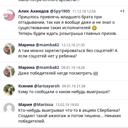
Алик
Ахмедов
@Spy1905
+1
11.12.18 12:56
Пришлось привлечь младшего брата при
отгадывании, так как я вообще даже и не знал о
существовании таких исполнителей
Теперь будем ждать розыгрыша главных призов.
Марина
@mamba82
12.12.18 21:35
А там можно зарегистрироваться без соцсетей? А
если соцсетей нет у ребенка?
Марина
@mamba82
09.01.19 14:26
Даже победителей негде посмотреть ((((
Ксения
@larisayaroh
09.01.19 21:38
Кому то сообщали о каком нибудь выигрыше?
Мария
@Mariissa
13.02.19 19:03
Кто-нибудь выигрывал что-то в акциях Сбербанка?
Создают такой ажиотаж и потом тишина... Никаких
победителей.