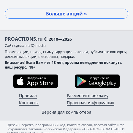
Больше акций »
PROACTIONS.ru
© 2010—2026
Сайт сделан в IQ media
Промо-акции, призы, стимулирующие лотереи, публичные конкурсы,
рекламные акции, викторины, подарки.
Внимание! Если Вам нет 18 лет, просим немедленно покинуть
наш ресурс.
18+
Загрузите в App Store
Загруз
Правила
Разместить рекламу
Контакты
Правовая информация
Версия для компьютера
Дизайн, верстка, программный код, контент, слоган, логотип сайта и т.п.
охраняются Законом Российской Федерации «ОБ АВТОРСКОМ ПРАВЕ И