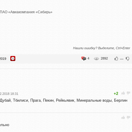
ПАО «Авиакомпания «Сибирь»
Нашли ошибку? Выделите, Ctrl+Enter
4
2892
2019
—
+2
2.2018 18:31
 Дубaй, Тбилиси, Прaгa, Пекин, Рейкьявик, Минерaльные воды, Берлин
ельно