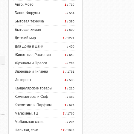
Авто, Мото
1
/ 739
Блоги, Форумы
-
/ 554
Бытовая техника
1
/ 380
Бытовая химия
3
/ 500
Детский мир
1
/ 1271
Для Дома и Дачи
-
/ 459
Животные, Растения
1
/ 659
Журналы и Пресса
-
/ 288
Здоровье и Гигиена
6
/ 1751
Интернет
4
/ 538
Канцелярские товары
3
/ 210
Компьютеры и Софт
-
/ 482
Косметика и Парфюм
1
/ 624
Магазины, ТЦ
7
/ 1769
Мобильная связь
-
/ 205
Напитки, соки
17
/ 1048