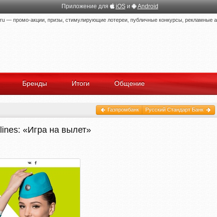
Приложение для
iOS
и
Android
 — промо-акции, призы, стимулирующие лотереи, публичные конкурсы, рекламные ак
Бренды
Итоги
Общение
Газпромбанк
Русский Стандарт Банк
lines: «Игра на вылет»