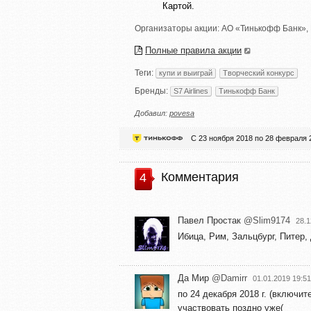
Картой.
Организаторы акции:
АО «Тинькофф Банк»
,
Полные правила акции
Теги:
купи и выиграй
Творческий конкурс
Бренды:
S7 Airlines
Тинькофф Банк
Добавил:
povesa
С 23 ноября 2018 по 28 февраля 
Комментария
4
Павел Простак
@Slim9174
28.1
Ибицa, Рим, Зaльцбург, Питер,
Да Мир
@Damirr
01.01.2019 19:51
по 24 декабря 2018 г. (включит
участвовать поздно уже(