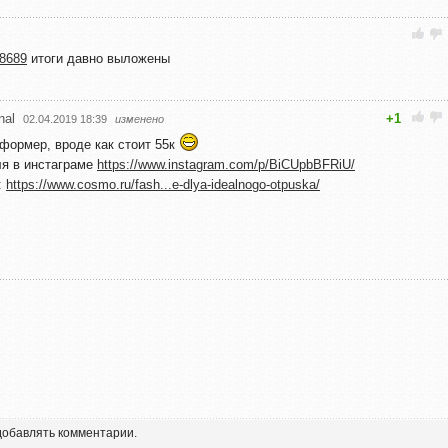
08689
итоги давно выложены
nal
+1
02.04.2019 18:39
изменено
формер, вроде как стоит 55к
ля в инстаграме
https://www.instagram.com/p/BiCUpbBFRiU/
:
https://www.cosmo.ru/fash...e-dlya-idealnogo-otpuska/
 добавлять комментарии.