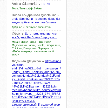
Алёна
@Lemur11
Петля
Тема: Тинькофф. 5 букв
Виола
Кондрашова
@viola_inc
droid @mnb2, интереснее было бы
видео добавить, как она булькает ...
Добрый: «Так звучит твоё лето»
@truk
Есть предложение, что
все 5 дней Вы брали 1 продукт ...
Milka и 7Days, Oreo, TUC, Picnic,
Медвежонок Барни, Belvita, Воздушный,
Chipicao, Пятерочка, Перекресток:
«Выбери перекус и призы на свой
вкус»
Людмила
@Lyuxiya
https://funda
ycats.ru/?
erid=2Vfnxw5Z9xo&utm_campaign=F
unday_Digital_Konkurs_aug26&utm_
content=funday%21funday%21Fund
ay_Digital_Konkurs_aug26%21hb%
21hb%21bn%21ban%21w25-
44%21k1%21banner__i2223&utm_
medium=banner&utm_source=hybrid
&utm_term=cpc__i2223_174_3F8F2
1C3AFC4A37081ADDFB3B991EEB7
Ваш котик самый
замуррчательный! И скоро об этом