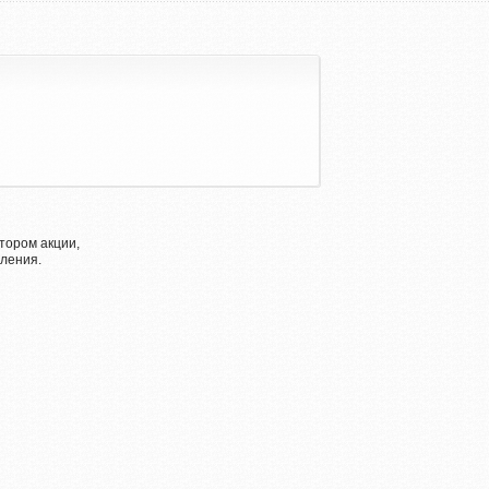
тором акции,
ления.