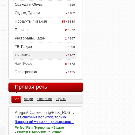
Одежда и Обувь
-
/ 316
Отдых, Туризм
-
/ 182
Продукты питания
35
/ 3834
Прочее
2
/ 272
Рестораны, Кафе
1
/ 197
ТВ, Радио
1
/ 390
Финансы
-
/ 267
Чай, Кофе
5
/ 572
Электроника
-
/ 425
Прямая речь
Все
Акции
Общение
Призы
Андрей
Саркисян
@REX_RUS
Нет счётчика попыток, только
банеры об участии в розыгрыше...
Perfect Fit и Пятерочка: «Будьте
уверены в здоровье питомца»