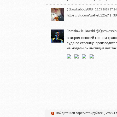
@kowka6662008
02.03.2019 17:14
https://vk.com/wall-20225241_3
Jaroslaw Kulawski
@Qprovessio
выиграл женский костюм-транс
судя по странице производите
на модели он выглядит вот так
Войдите
или
зарегистрируйтесь
, чтобы