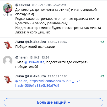
@povesa
03.10.21 10:08
изменено
Допилю уж до полноты картины) и напомнилкой
опоздунам)
Online
Редко такое встречаю, что полные правила почти
идентичны забору рекламному)
Но для эксперимента будем посмотреть) как фишка
ляжет) у кого фишки)
Лиза
@Lisi4kaLiza
+2
13.10.21 02:47
Победителей выложили
@halen
13.10.21 13:24
Лиза
@Lisi4kaLiza
, подскажите где смотреть
победителей?
Лиза
@Lisi4kaLiza
+2
13.10.21 14:04
@halen
,
https://vk.com/doc4763539_...7?
hash=536e1a88a6b86af7d9
Больше акций »