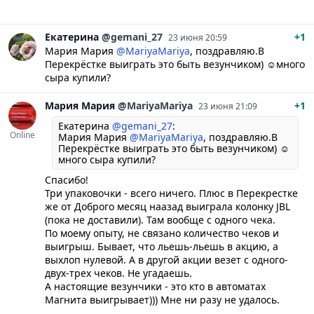
Екатерина
@gemani_27
+1
23 июня 20:59
Мария Мария
@MariyaMariya
, поздравляю.В
Перекрёстке выиграть это быть везунчиком) ☺️много
сыра купили?
Мария
Мария
@MariyaMariya
+1
23 июня 21:09
Екатерина
@gemani_27
:
Online
Мария Мария
@MariyaMariya
, поздравляю.В
Перекрёстке выиграть это быть везунчиком) ☺️
много сыра купили?
Спасибо!
Три упаковочки - всего ничего. Плюс в Перекрестке
же от Доброго месяц наазад выиграла колонку JBL
(пока не доставили). Там вообще с одного чека.
По моему опыту, не связано количество чеков и
выигрыш. Бывает, что льешь-льешь в акцию, а
выхлоп нулевой. А в другой акции везет с одного-
двух-трех чеков. Не угадаешь.
А настоящие везунчики - это кто в автоматах
Магнита выигрывает))) Мне ни разу не удалось.