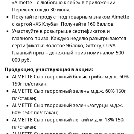
«Almette – с любовью к себе» в приложении
Перекресток до 30 июня;
Покупайте продукт под товарным знаком Almette
с картой «Х5 Клуба». Получайте 160 баллов;
Участвуйте в розыгрыше сертификатов и
главного приза! Каждую неделю разыгрываются
сертификаты: Золотое Яблоко, Giftery, CUVA.
Главный приз – денежный приз номиналом 500
000 руб.
Продукция, участвующая в акции:
ALMETTE Сыр творожный белые грибы м.д.ж. 60%
150г пл/стакан;
ALMETTE Сыр творожный зелень м.д.ж. 60% 150г
пл/стакан;
ALMETTE Сыр творожный зелень/огурцы м.д.ж.
60% 150г пл/стакан;
ALMETTE Сыр творожный легкий м.д.ж. 18% 150г
пл/стакан;