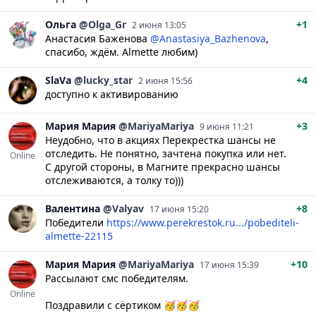
Ольга
@Olga_Gr
+1
2 июня 13:05
Анастасия Баженова
@Anastasiya_Bazhenova
,
спасибо, ждём. Almette любим)
SlaVa
@lucky_star
+4
2 июня 15:56
доступно к активированию
Мария
Мария
@MariyaMariya
+3
9 июня 11:21
Неудобно, что в акциях Перекрестка шансы не
отследить. Не понятно, зачтена покупка или нет.
Online
С другой стороны, в Магните прекрасно шансы
отслеживаются, а толку то)))
Валентина
@Valyav
+8
17 июня 15:20
Победители
https://www.perekrestok.ru.../pobediteli-
almette-22115
Мария
Мария
@MariyaMariya
+10
17 июня 15:39
Рассылают смс победителям.
Online
Поздравили с сёртиком 🥳🥳🥳