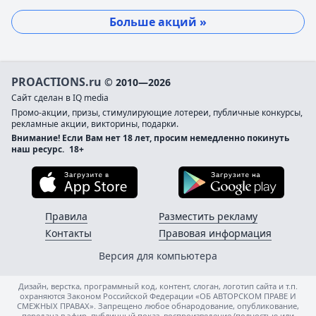
Больше акций »
PROACTIONS.ru
© 2010—2026
Сайт сделан в IQ media
Промо-акции, призы, стимулирующие лотереи, публичные конкурсы,
рекламные акции, викторины, подарки.
Внимание! Если Вам нет 18 лет, просим немедленно покинуть
наш ресурс.
18+
Загрузите в App Store
Загруз
Правила
Разместить рекламу
Контакты
Правовая информация
Версия для компьютера
Дизайн, верстка, программный код, контент, слоган, логотип сайта и т.п.
охраняются Законом Российской Федерации «ОБ АВТОРСКОМ ПРАВЕ И
СМЕЖНЫХ ПРАВАХ». Запрещено любое обнародование, опубликование,
передача в эфир, публичный показ, воспроизведение (полностью или