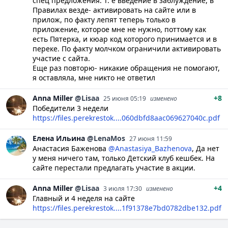
спец предложения. Т. е введение в заблуждение, в
Правилах везде- активировать на сайте или в
прилож, по факту лепят теперь только в
приложение, которое мне не нужно, поттому как
есть Пятерка, и кюар код которого принимается и в
переке. По факту молчком ограничили активировать
участие с сайта.
Еще раз повторю- никакие обращения не помогают,
я оставляла, мне никто не ответил
Anna
Miller
@Lisaa
+8
25 июня 05:19
изменено
Победители 3 недели
https://files.perekrestok....060dbfd8aac069627040c.pdf
Елена
Ильина
@LenaMos
27 июня 11:59
Анастасия Баженова
@Anastasiya_Bazhenova
, Да нет
у меня ничего там, только Детский клуб кешбек. На
сайте перестали предлагать участие в акции.
Anna
Miller
@Lisaa
+4
3 июля 17:30
изменено
Главный и 4 неделя на сайте
https://files.perekrestok....1f91378e7bd0782dbe132.pdf