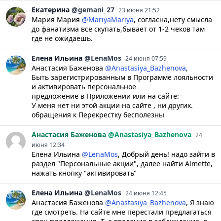
Екатерина
@gemani_27
23 июня 21:52
Мария Мария
@MariyaMariya
, согласна,нету смысла
до фанатизма все скупать,бывает от 1-2 чеков там
где не ожидаешь.
Елена
Ильина
@LenaMos
24 июня 07:59
Анастасия Баженова
@Anastasiya_Bazhenova
,
Быть зарегистрированным в Программе лояльности
и активировать персональное
предложение в Приложении или на сайте:
У меня нет ни этой акции на сайте , ни других.
обращения к Перекрестку бесполезны
Анастасия
Баженова
@Anastasiya_Bazhenova
24
июня 12:34
Елена Ильина
@LenaMos
, Добрый день! надо зайти в
раздел "Персональные акции", далее найти Almette,
нажать кнопку "активировать"
Елена
Ильина
@LenaMos
24 июня 12:45
Анастасия Баженова
@Anastasiya_Bazhenova
, Я знаю
где смотреть. На сайте мне перестали предлагаться