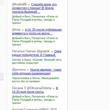
@kodra88
Спасибо всем, кто
оповестил о призах! 😍 Взяла
сначала Выбирай ...
Добрый и Burn, Пятерочка: «Fame to
Flame Попадай в ритмы, тренды и
призы»
@iraa
в 14: 35 после публикации
коммента я долга не могла ...
Добрый и Burn, Пятерочка: «Fame to
Flame Попадай в ритмы, тренды и
призы»
Наталья
Гнатюк
@gnatok
Очер
едные победители. И Главный.
Garnier и Ашан: «Garnier. Выиграй лето,
достойное открытки»
@povesa
Нынче квадрик - такая
себе игрушка-развлекушка)
Черноголовка и Лента: «Выигрывайте
мечты без остановки»
Оксана
З
@OksanaZlobina
В
15.30 ещё были серты
Добрый и Burn, Пятерочка: «Fame to
Flame Попадай в ритмы, тренды и
призы»
Андрей
Саркисян
@REX_RUS