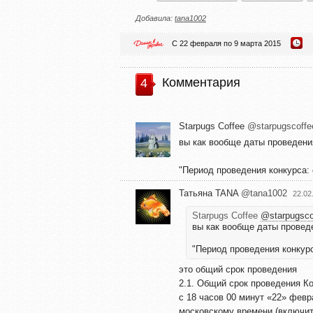
Добавила:
tana1002
С 22 февраля по 9 марта 2015
Комментария
4
Starpugs Coffee
@starpugscoffe
вы как вообще даты проведени
"Период проведения конкурса: с
Татьяна TANA
@tana1002
22.02
Starpugs Coffee
@starpugsco
вы как вообще даты провед
"Период проведения конкурса
это общий срок проведения
2.1. Общий срок проведения Ко
с 18 часов 00 минут «22» февр
московскому времени (включит