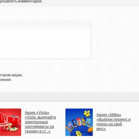
 добавлять комментарии.
тором акции,
ления.
Акция «Viola»
Акция «Milka»
«Viola: выиграйте
«Выбери перекус и
электронные
призы на свой
сертификаты на
вкус»
технику в ст...»