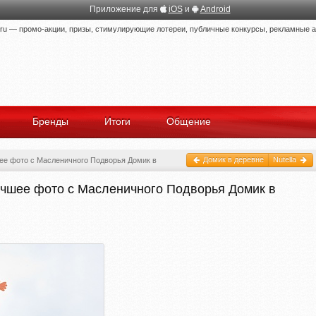
Приложение для
iOS
и
Android
 — промо-акции, призы, стимулирующие лотереи, публичные конкурсы, рекламные ак
Бренды
Итоги
Общение
Домик в деревне
Nutella
ее фото с Масленичного Подворья Домик в
учшее фото с Масленичного Подворья Домик в