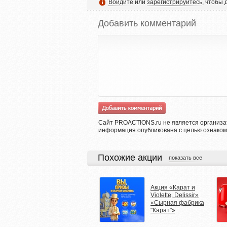
Войдите
или
зарегистрируйтесь
, чтобы
Добавить комментарий
Сайт PROACTIONS.ru не является организа
информация опубликована с целью ознаком
Похожие акции
показать все
Акция «Карат и
Violette, Delissir»
«Сырная фабрика
"Карат"»