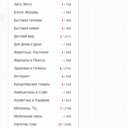
Авто, Мото
1
/ 739
Блоги, Форумы
-
/ 554
Бытовая техника
1
/ 380
Бытовая химия
3
/ 500
Детский мир
1
/ 1271
Для Дома и Дачи
-
/ 459
Животные, Растения
1
/ 659
Журналы и Пресса
-
/ 288
Здоровье и Гигиена
6
/ 1751
Интернет
4
/ 538
Канцелярские товары
3
/ 210
Компьютеры и Софт
-
/ 482
Косметика и Парфюм
1
/ 624
Магазины, ТЦ
7
/ 1769
Мобильная связь
-
/ 205
Напитки, соки
17
/ 1048