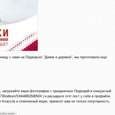
еницу с нами на Подворьях "Домик в деревне", мы приготовили еще
, загружайте ваши фотографии с праздничных Подворий в конкурсный
25736/album/53444863590504 ) и расшарьте этот пост у себя в профайле.
 Классов и отмеченный жюри, принесет вам не только популярность,
выбор жюри