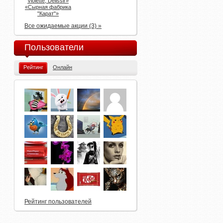
Violette, Delissir»
«Сырная фабрика
"Карат"»
Все ожидаемые акции (3) »
Пользователи
Рейтинг
Онлайн
Рейтинг пользователей