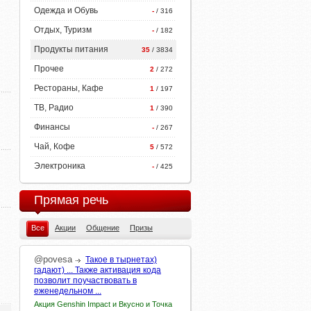
Одежда и Обувь
-
/ 316
Отдых, Туризм
-
/ 182
Продукты питания
35
/ 3834
Прочее
2
/ 272
Рестораны, Кафе
1
/ 197
ТВ, Радио
1
/ 390
Финансы
-
/ 267
Чай, Кофе
5
/ 572
Электроника
-
/ 425
Прямая речь
Все
Акции
Общение
Призы
@povesa
Такое в тырнетах)
гадают) ... Также активация кода
позволит поучаствовать в
еженедельном ...
Акция Genshin Impact и Вкусно и Точка