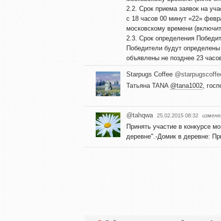
2.2. Срок приема заявок на уча
с 18 часов 00 минут «22» февр
московскому времени (включит
2.3. Срок определения Победи
Победители будут определены с
объявлены не позднее 23 часов
Starpugs Coffee
@starpugscoffe
Татьяна TANA
@tana1002
, гос
@tahqwa
25.02.2015 08:32
измене
Принять участие в конкурсе мо
деревне".-Домик в деревне: П