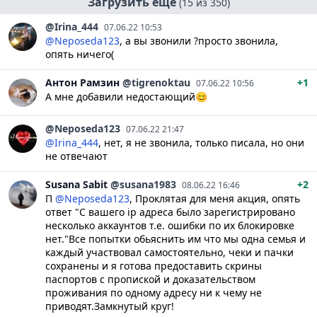
Загрузить еще
(15 из 350)
@Irina_444
07.06.22 10:53
@Neposeda123
, а вы звонили ?просто звонила,
опять ничего(
Антон
Рамзин
@tigrenoktau
+1
07.06.22 10:56
А мне добавили недостающий😊
@Neposeda123
07.06.22 21:47
@Irina_444
, нет, я не звонила, только писала, но они
не отвечают
Susana
Sabit
@susana1983
+2
08.06.22 16:46
П
@Neposeda123
, Проклятая для меня акция, опять
ответ "С вашего ip адреса было зарегистрировано
несколько аккаунтов т.е. ошибки по их блокировке
нет."Все попытки обьяснить им что мы одна семья и
каждый участвовал самостоятельно, чеки и пачки
сохранены и я готова предоставить скрины
паспортов с пропиской и доказательством
проживания по одному адресу ни к чему не
приводят.Замкнутый круг!