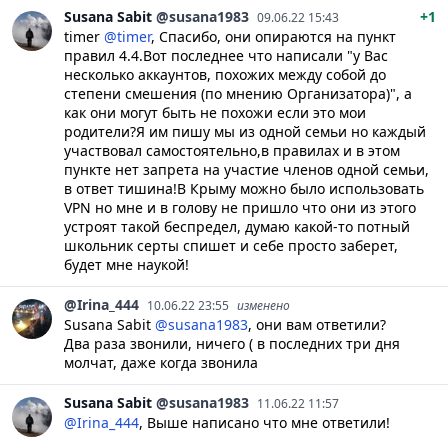
Susana
Sabit
@susana1983
+1
09.06.22 15:43
timer
@timer
, Спасибо, они опираются на пункт
правил 4.4.Вот последнее что написали "у Вас
несколько аккаунтов, похожих между собой до
степени смешения (по мнению Организатора)", а
как они могут быть не похожи если это мои
родители?Я им пишу мы из одной семьи но каждый
участвовал самостоятельно,в правилах и в этом
пункте нет запрета на участие членов одной семьи,
в ответ тишина!В Крыму можно было использовать
VPN но мне и в голову не пришло что они из этого
устроят такой беспредел, думаю какой-то потный
школьник серты спишет и себе просто заберет,
будет мне наукой!
@Irina_444
10.06.22 23:55
изменено
Susana Sabit
@susana1983
, они вам ответили?
Два раза звонили, ничего ( в последних три дня
молчат, даже когда звонила
Susana
Sabit
@susana1983
11.06.22 11:57
@Irina_444
, Выше написано что мне ответили!