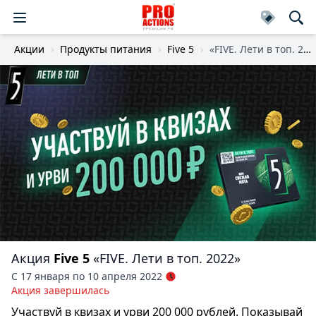
Акции
Продукты питания
Five 5
«FIVE. Лети в топ. 2022»
Акция
Five 5
«FIVE. Лети в топ. 2022»
С 17 января по 10 апреля 2022
Акция завершилась
Участвуй в квизах и урви 200 000 рублей. Показывай