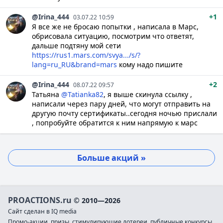
@Irina_444
+1
03.07.22 10:59
Я все же не бросаю попытки , написала в Марс,
обрисовала ситуацию, посмотрим что ответят,
дальше подтяну мой сети
https://rus1.mars.com/svya.../s/?
lang=ru_RU&brand=mars
кому надо пишите
@Irina_444
+2
08.07.22 09:57
Татьяна
@Tatianka82
, я выше скинула ссылку ,
написали через пару дней, что могут отправить на
другую почту сертификаты..сегодня ночью прислали
, попробуйте обратится к ним напрямую к марс
Больше акций »
PROACTIONS.ru
© 2010—2026
Сайт сделан в IQ media
Промо-акции, призы, стимулирующие лотереи, публичные конкурсы,