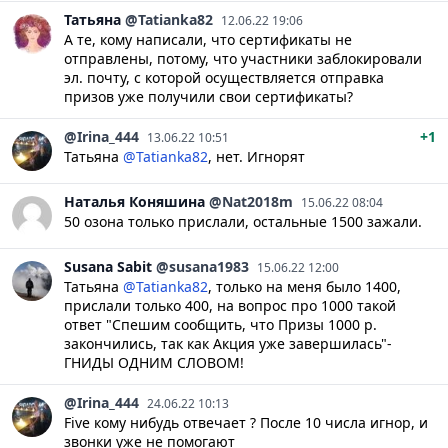
Татьяна
@Tatianka82
12.06.22 19:06
А те, кому написали, что сертификаты не
отправлены, потому, что участники заблокировали
эл. почту, с которой осуществляется отправка
призов уже получили свои сертификаты?
@Irina_444
+1
13.06.22 10:51
Татьяна
@Tatianka82
, нет. Игнорят
Наталья
Коняшина
@Nat2018m
15.06.22 08:04
50 озона только прислали, остальные 1500 зажали.
Susana
Sabit
@susana1983
15.06.22 12:00
Татьяна
@Tatianka82
, только на меня было 1400,
прислали только 400, на вопрос про 1000 такой
ответ "Спешим сообщить, что Призы 1000 р.
закончились, так как Акция уже завершилась"-
ГНИДЫ ОДНИМ СЛОВОМ!
@Irina_444
24.06.22 10:13
Five кому нибудь отвечает ? После 10 числа игнор, и
звонки уже не помогают