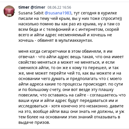
timer
@timer
08.06.22 16:56
Susana Sabit
@susana1983
, тут сегодня в курилке
писали на тему чей крым, вы у них тоже спросите))
насколько помню вы как раз из крыма, ну а там со
всем беда и с телефонией и с интернетом, скорей
всего и айпи адрес несменяемый и хочешь не
хочешь - обвинят в мультиаккаунтах.
меня когда сигаретчики в этом обвиняли, я им
отвечал - что айпи адрес вещь такая, что она имеет
свойство меняться а может не меняться, и если
сменился айпи, то он же к кому то перешел, и так
же, мне может перейти чей то, как вы можете и на
основании чего думать и предполагать что с моего
айпи адреса какие то процессы происходят. по сути
и по большому счету, они вот везде эту плашку
повесили, что оставаясь на сайте - соглашаетесь что
ваши куки и айпи адрес будут передаваться им и
исследоваться - хотя конечно это незаконно. давите
на это, вообще айпи ваш они знать не должны, и уж
тем более на основании этих знаний отказывать в
выдаче призов.