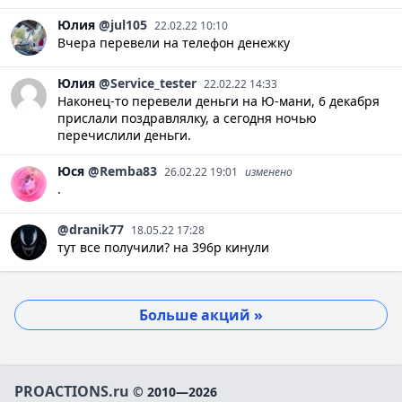
Юлия
@jul105
22.02.22 10:10
Вчера перевели на телефон денежку
Юлия
@Service_tester
22.02.22 14:33
Наконец-то перевели деньги на Ю-мани, 6 декабря
прислали поздравлялку, а сегодня ночью
перечислили деньги.
Юся
@Remba83
26.02.22 19:01
изменено
.
@dranik77
18.05.22 17:28
тут все получили? на 396р кинули
Больше акций »
PROACTIONS.ru
© 2010—2026