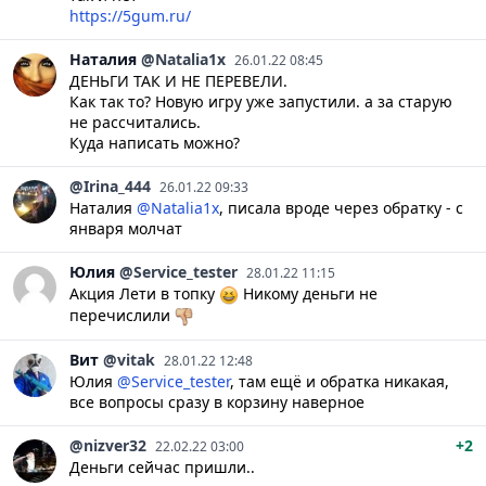
https://5gum.ru/
Наталия
@Natalia1x
26.01.22 08:45
ДЕНЬГИ ТАК И НЕ ПЕРЕВЕЛИ.
Как так то? Новую игру уже запустили. а за старую
не рассчитались.
Куда написать можно?
@Irina_444
26.01.22 09:33
Наталия
@Natalia1x
, писала вроде через обратку - с
января молчат
Юлия
@Service_tester
28.01.22 11:15
Акция Лети в топку
Никому деньги не
перечислили
Вит
@vitak
28.01.22 12:48
Юлия
@Service_tester
, там ещё и обратка никакая,
все вопросы сразу в корзину наверное
@nizver32
+2
22.02.22 03:00
Деньги сейчас пришли..