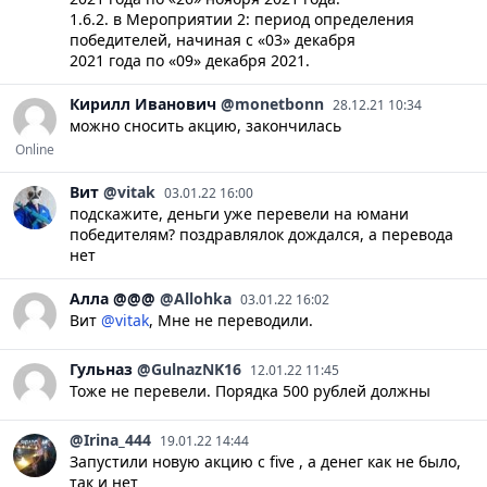
1.6.2. в Мероприятии 2: период определения
победителей, начиная с «03» декабря
2021 года по «09» декабря 2021.
Кирилл
Иванович
@monetbonn
28.12.21 10:34
можно сносить акцию, закончилась
Online
Вит
@vitak
03.01.22 16:00
подскажите, деньги уже перевели на юмани
победителям? поздравлялок дождался, а перевода
нет
Алла
@@@
@Allohka
03.01.22 16:02
Вит
@vitak
, Мне не переводили.
Гульназ
@GulnazNK16
12.01.22 11:45
Тоже не перевели. Порядка 500 рублей должны
@Irina_444
19.01.22 14:44
Запустили новую акцию с five , а денег как не было,
так и нет