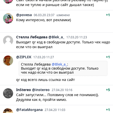
если не туплю и раньше сайт дышал также)
@povesa
+1
06.03.20 23:37
изменено
Кому интересно, вот рекламки)
Стелла
Лебедева
@Blek_a_
17.03.20 11:23
Выходит qr код в свободном доступе. Только чек надо
если что он выиграл
@ZIPLEK
+1
17.03.20 11:27
Стелла Лебедева
@Blek_a_
:
Выходит qr код в свободном доступе. Только
чек надо если что он выиграл
qr код всего лишь ссылка на сайт
InStereo
@instereo
+5
27.04.20 10:16
Сайт запустили... Половину слов не понимаю)).
Дедулям как я, пройти мимо.
@FataMorgana
+1
27.04.20 11:03