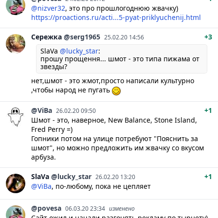
@nizver32
, это про прошлогоднюю жвачку)
https://proactions.ru/acti...5-pyat-priklyuchenij.html
Сережка
@serg1965
+3
25.02.20 14:56
SlaVa
@lucky_star
:
прошу прощення... шмот - это типа пижама от
звезды?
нет,шмот - это жмот,просто написали культурно
,чтобы народ не пугать
@ViBa
+1
26.02.20 09:50
Шмот - это, наверное, New Balance, Stone Island,
Fred Perry =)
Гопники потом на улице потребуют "Пояснить за
шмот", но можно предложить им жвачку со вкусом
арбуза.
SlaVa
@lucky_star
+1
26.02.20 13:20
@ViBa
, по-любому, пока не цепляет
@povesa
06.03.20 23:34
изменено
Сайт ожил и начали разгонять рекламу по тырнету)