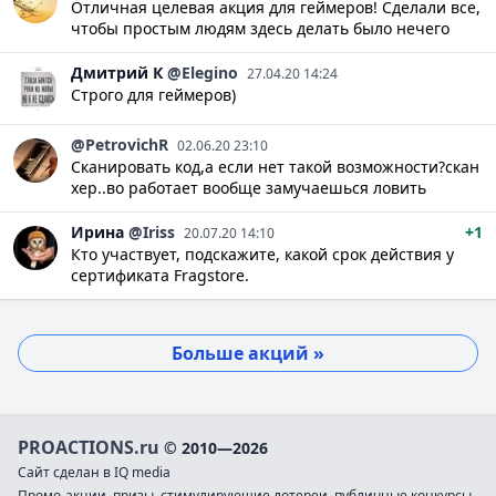
Отличная целевая акция для геймеров! Сделали все,
чтобы простым людям здесь делать было нечего
Дмитрий
К
@Elegino
27.04.20 14:24
Строго для геймеров)
@PetrovichR
02.06.20 23:10
Сканировать код,а если нет такой возможности?скан
хер..во работает вообще замучаешься ловить
Ирина
@Iriss
+1
20.07.20 14:10
Кто участвует, подскажите, какой срок действия у
сертификата Fragstore.
Больше акций »
PROACTIONS.ru
© 2010—2026
Сайт сделан в IQ media
Промо-акции, призы, стимулирующие лотереи, публичные конкурсы,