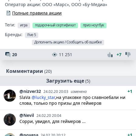
Оператор акции:
ООО «Марс»
,
ООО «Бу-Медиа»
Полные правила акции
Теги:
игра
подарочный сертификат
приз ноутбук
Бренды:
Five 5
Дополнить акцию / Сообщить об ошибке
20
11 251
+7
Комментарии
(20)
Загрузить еще
(5)
@nizver32
+1
24.02.20 20:03
изменено
SlaVa
@lucky_star
,на упаковке про славноебали ни
слова, только про призы для геймеров
@Nevil
24.02.20 20:04
Сорри, увидел, для геймеров ...
@povesa
+1
24.02.20 20:12