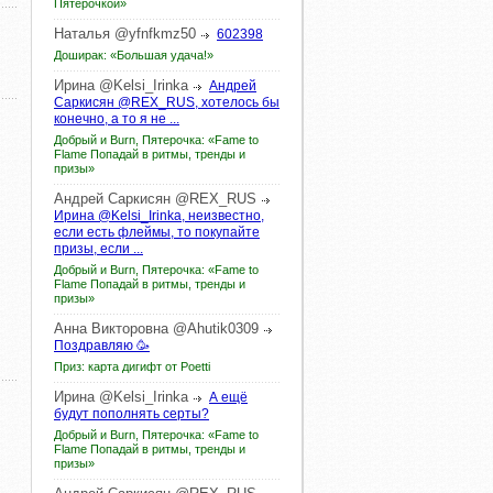
Пятёрочкой»
Наталья
@yfnfkmz50
602398
Доширак: «Большая удача!»
Ирина
@Kelsi_Irinka
Андрей
Саркисян @REX_RUS, хотелось бы
конечно, а то я не ...
Добрый и Burn, Пятерочка: «Fame to
Flame Попадай в ритмы, тренды и
призы»
Андрей
Саркисян
@REX_RUS
Ирина @Kelsi_Irinka, неизвестно,
если есть флеймы, то покупайте
призы, если ...
Добрый и Burn, Пятерочка: «Fame to
Flame Попадай в ритмы, тренды и
призы»
Анна
Викторовна
@Ahutik0309
Поздравляю 🥳
Приз: карта дигифт от Poetti
Ирина
@Kelsi_Irinka
А ещё
будут пополнять серты?
Добрый и Burn, Пятерочка: «Fame to
Flame Попадай в ритмы, тренды и
призы»