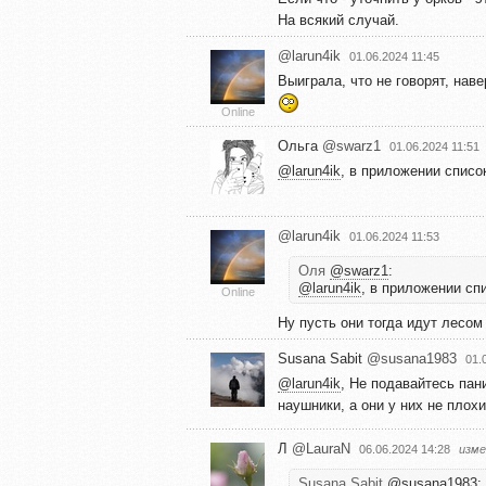
На всякий случай.
@larun4ik
01.06.2024 11:45
Выиграла, что не говорят, нав
Online
Ольга
@swarz1
01.06.2024 11:51
@larun4ik
, в приложении списо
@larun4ik
01.06.2024 11:53
Оля
@swarz1
:
@larun4ik
, в приложении сп
Online
Ну пусть они тогда идут лесо
Susana Sabit
@susana1983
01.
@larun4ik
, Не подавайтесь пан
наушники, а они у них не плох
Л
@LauraN
06.06.2024 14:28
изме
Susana Sabit
@susana1983
: