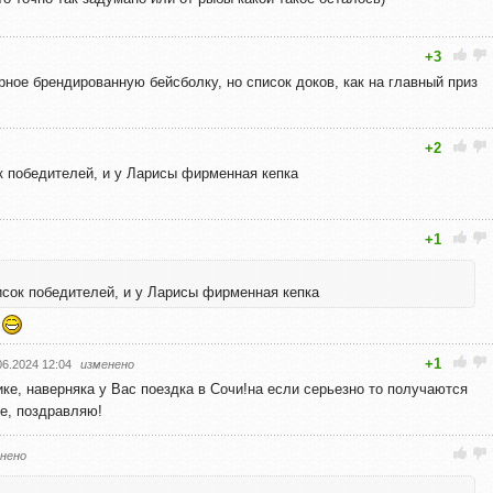
+3
ерное брендированную бейсболку, но список доков, как на главный приз
+2
к победителей, и у Ларисы фирменная кепка
+1
исок победителей, и у Ларисы фирменная кепка
м
+1
06.2024 12:04
изменено
ике, наверняка у Вас поездка в Сочи!на если серьезно то получаются
ие, поздравляю!
нено