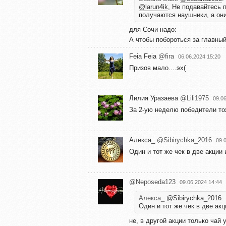
@larun4ik
, Не подавайтесь 
получаются наушники, а они
для Сочи надо:
А чтобы побороться за главный
Feia Feia
@fira
06.06.2024 15:20
Призов мало....эх(
Лилия Уразаева
@Lili1975
09.0
За 2-ую неделю победители то
Алекса_
@Sibirychka_2016
09.
Один и тот же чек в две акции 
@Neposeda123
09.06.2024 14:44
Алекса_
@Sibirychka_2016
:
Один и тот же чек в две акц
не, в другой акции только чай 