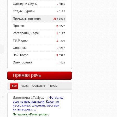
Одежда и Обувь
-
/ 316
Отдых, Туризм
-
/ 182
Продукты питания
35
/ 3834
Прочее
2
/ 272
Рестораны, Кафе
1
/ 197
ТВ, Радио
1
/ 390
Финансы
-
/ 267
Чай, Кофе
5
/ 572
Электроника
-
/ 425
Прямая речь
Все
Акции
Общение
Призы
Валентина
@Valyav
Футболку
еще не выкладывали. Какая-то
несуразная, широкая, местами
нитки торчат. ...
Пятерочка: «Поле призов с