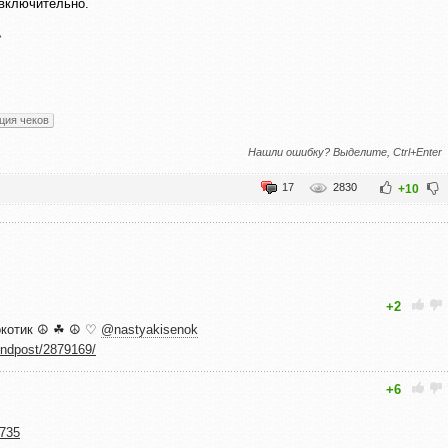
. включительно.
»
ция чеков
Нашли ошибку? Выделите, Ctrl+Enter
17
2830
+10
+2
окотик ☮ ☘ ☮ ♡
@nastyakisenok
indpost/2879169/
+6
8735