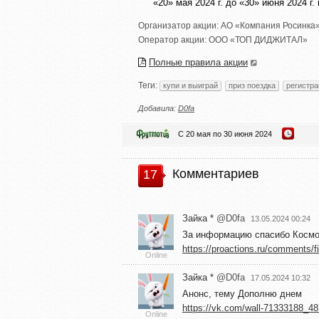
«20» мая 2024 г. до «30» июня 2024 г
Организатор акции:
АО «Компания Росинка
Оператор акции:
ООО «ТОП ДИДЖИТАЛ»
Полные правила акции
Теги:
купи и выиграй
приз поездка
регистра
Добавила:
D0fa
С 20 мая по 30 июня 2024
Комментариев
17
Зайка *
@D0fa
13.05.2024 00:24
За информацию спасибо Косм
https://proactions.ru/comments/f
Online
Зайка *
@D0fa
17.05.2024 10:32
Анонс, тему Дополню днем
https://vk.com/wall-71333188_4
Online