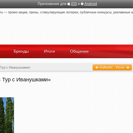
Приложение для
iOS
и
Android
 — промо-акции, призы, стимулирующие лотереи, публичные конкурсы, рекламные ак
Бренды
Итоги
Общение
Raffaello
Picnic
 Тур с Иванушками»
в Тур с Иванушками»