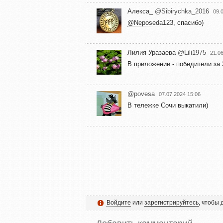
Алекса_
@Sibirychka_2016
09.
@Neposeda123
, спасибо)
Лилия Уразаева
@Lili1975
21.0
В приложении - победители за 
@povesa
07.07.2024 15:06
В тележке Сочи выкатили)
Войдите
или
зарегистрируйтесь
, чтобы