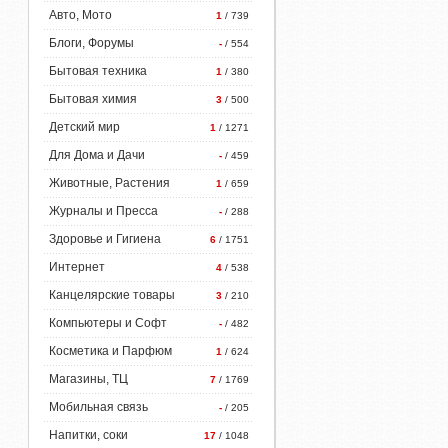
Авто, Мото
1
/ 739
Блоги, Форумы
-
/ 554
Бытовая техника
1
/ 380
Бытовая химия
3
/ 500
Детский мир
1
/ 1271
Для Дома и Дачи
-
/ 459
Животные, Растения
1
/ 659
Журналы и Пресса
-
/ 288
Здоровье и Гигиена
6
/ 1751
Интернет
4
/ 538
Канцелярские товары
3
/ 210
Компьютеры и Софт
-
/ 482
Косметика и Парфюм
1
/ 624
Магазины, ТЦ
7
/ 1769
Мобильная связь
-
/ 205
Напитки, соки
17
/ 1048