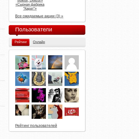
Violette, Delissir»
«Сырная фабрика
"Карат"»
Все ожидаемые акции (3) »
Пользователи
Рейтинг
Онлайн
Рейтинг пользователей