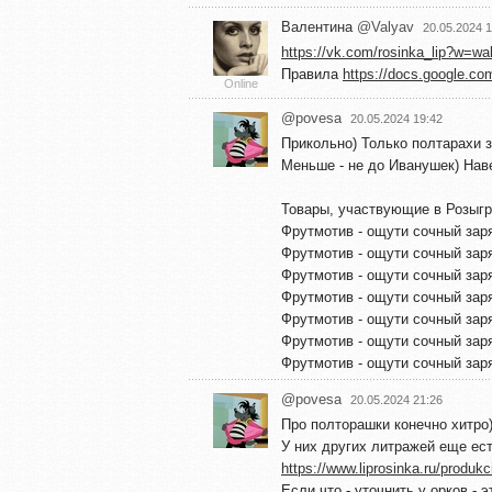
Валентина
@Valyav
20.05.2024 1
https://vk.com/rosinka_lip?w=w
Правила
https://docs.google.co
Online
@povesa
20.05.2024 19:42
Прикольно) Только полтарахи з
Меньше - не до Иванушек) Нав
Товары, участвующие в Розыг
Фрутмотив - ощути сочный зар
Фрутмотив - ощути сочный зар
Фрутмотив - ощути сочный заря
Фрутмотив - ощути сочный заря
Фрутмотив - ощути сочный зар
Фрутмотив - ощути сочный зар
Фрутмотив - ощути сочный заря
@povesa
20.05.2024 21:26
Про полторашки конечно хитро
У них других литражей еще ест
https://www.liprosinka.ru/produkc
Если что - уточнить у орков - 