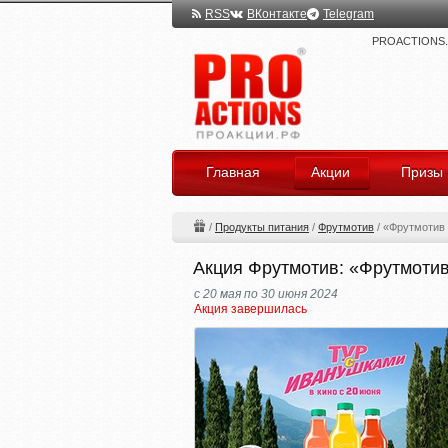
RSS
ВКонтакте
Telegram
PROACTIONS.ru
Главная
Акции
Призы
/
Продукты питания
/
Фрутмотив
/
«Фрутмотив
Акция Фрутмотив: «Фрутмоти
с 20 мая по 30 июня 2024
Акция завершилась