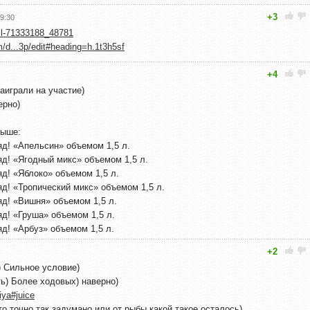
+3
9:30
all-71333188_48781
m/d...3p/edit#heading=h.1t3h5sf
+4
аиграли на участие)
ерно)
рыше:
яд! «Апельсин» объемом 1,5 л.
яд! «Ягодный микс» объемом 1,5 л.
д! «Яблоко» объемом 1,5 л.
д! «Тропический микс» объемом 1,5 л.
яд! «Вишня» объемом 1,5 л.
яд! «Груша» объемом 1,5 л.
д! «Арбуз» объемом 1,5 л.
+2
) Сильное условие)
ь) Более ходовых) наверно)
iya#juice
это точно так задумано или от рыбы какой такое осталось)