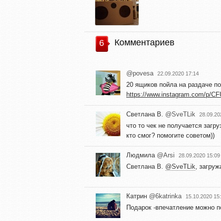
Комментариев
6
@povesa
22.09.2020 17:14
20 ящиков пойла на раздаче п
https://www.instagram.com/p/
Светлана В.
@SveTLik
28.09.20
что то чек не получается загруз
кто смог? помогите советом))
Людмила
@Arsi
28.09.2020 15:09
Светлана В.
@SveTLik
, загруж
Катрин
@6katrinka
15.10.2020 15
Подарок -впечатление можно п