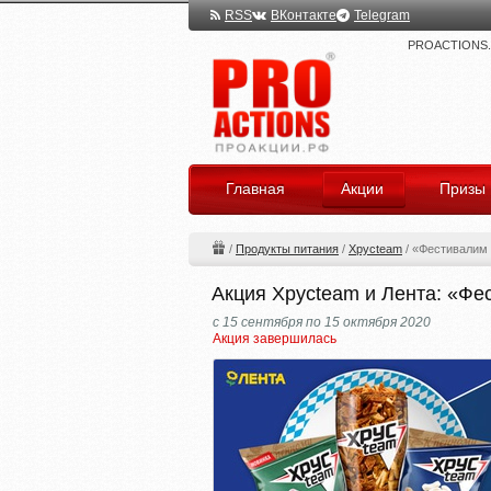
RSS
ВКонтакте
Telegram
PROACTIONS.ru
Главная
Акции
Призы
/
Продукты питания
/
Хрусteam
/
«Фестивалим 
Акция Хрусteam и Лента: «Фе
с 15 сентября по 15 октября 2020
Акция завершилась