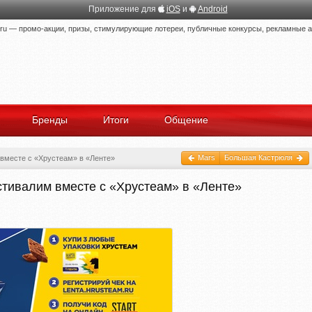
Приложение для
iOS
и
Android
 — промо-акции, призы, стимулирующие лотереи, публичные конкурсы, рекламные ак
Бренды
Итоги
Общение
Mars
Большая Кастрюля
вместе с «Хрустеам» в «Ленте»
стивалим вместе с «Хрустеам» в «Ленте»