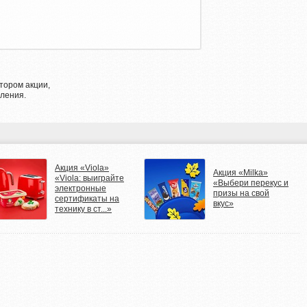
тором акции,
ления.
Акция «Viola»
Акция «Milka»
«Viola: выиграйте
«Выбери перекус и
электронные
призы на свой
сертификаты на
вкус»
технику в ст...»