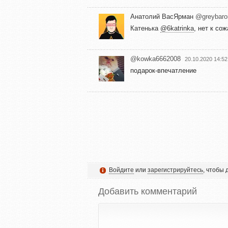
Анатолий ВасЯрман
@greybaro
Катенька
@6katrinka
, нет к со
@kowka6662008
20.10.2020 14:52
подарок-впечатление
Войдите
или
зарегистрируйтесь
, чтобы
Добавить комментарий