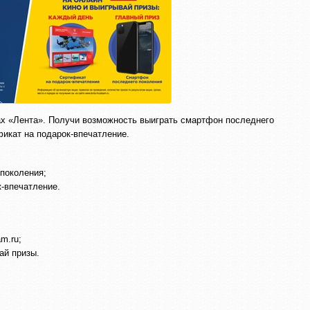
нах «Лента». Получи возможность выиграть смартфон последнего
фикат на подарок-впечатление.
 поколения;
к-впечатление.
am.ru;
ай призы.