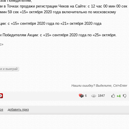
изов Победителям;
 в Точках продажи регистрации Чеков на Сайте: с 12 час 00 мин 00 сек
9 мин 59 сек «15» октября 2020 года включительно по московскому
и: с «15» сентября 2020 года по «21» октября 2020 года
 Победителям Акции: с «15» сентября 2020 года по «25» октября.
с»
пи и выиграй
Нашли ошибку? Выделите, Ctrl+Enter
6
1847
+4
се
добавить приз