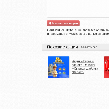
Сайт PROACTIONS.ru не является организа
информация опубликована с целью ознаком
Похожие акции
показать все
Акция «Карат и
Violette, Delissir»
«Сырная фабрика
"Карат"»