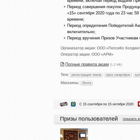
времени, включая период выдачи Пр
Период совершения покупок Продукции
«15» сентября 2020 года по 23 час 5
времени;
Период определения Победителей Акци
включительно;
Период вручения Призов Участникам и
Организатор акции:
ООО «ПепсиКо Холдинг
Оператор акции:
ООО «АРМ»
Полные правила акции
(1,3 МБ)
Теги:
регистрация чеков
приз смартфон
ку
Магазины:
Лента
С 15 сентября по 15 октября 2020
Призы пользователей
показать в