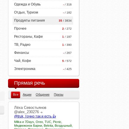
Одежда и Обувь
-
/ 316
Отдых, Туризм
-
/ 182
Продукты питания
35
/ 3834
Прочее
2
/ 272
Рестораны, Кафе
1
/ 197
ТВ, Радио
1
/ 390
Финансы
-
/ 267
Чай, Кофе
5
/ 572
Электроника
-
/ 425
Прямая речь
Все
Акции
Общение
Призы
Лёха
Севостьянов
@alex_230276
@truk, точно так и есть 👍
Milka и 7Days, Oreo, TUC, Picnic,
Медвежонок Барни, Belvita, Воздушный,