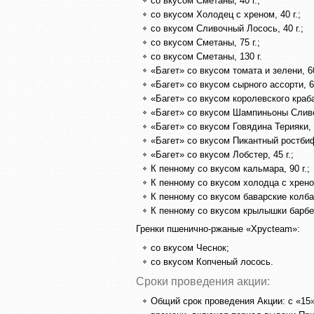
со вкусом Сметаны, 40 г.;
со вкусом Холодец с хреном, 40 г.;
со вкусом Сливочный Лосось, 40 г.;
со вкусом Сметаны, 75 г.;
со вкусом Сметаны, 130 г.
«Багет» со вкусом томата и зелени, 60
«Багет» со вкусом сырного ассорти, 60
«Багет» со вкусом королевского краба
«Багет» со вкусом Шампиньоны Сливоч
«Багет» со вкусом Говядина Терияки, 6
«Багет» со вкусом Пикантный ростбиф,
«Багет» со вкусом Лобстер, 45 г.;
К пенному со вкусом кальмара, 90 г.;
К пенному со вкусом холодца с хреном
К пенному со вкусом баварские колбас
К пенному со вкусом крылышки барбек
Гренки пшенично-ржаные «Хрусteam»:
со вкусом Чеснок;
со вкусом Копченый лосось.
Сроки проведения акции:
Общий срок проведения Акции: с «15»