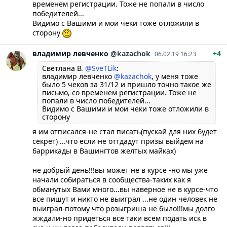
временем регистрации. Тоже не попали в число
победителей...
Видимо с Вашими и мои чеки тоже отложили в
сторону
владимир
левченко
@kazachok
+4
06.02.19 16:23
Светлана В.
@SveTLik
:
владимир левченко
@kazachok
, у меня тоже
было 5 чеков за 31/12 и пришло точно такое же
письмо, со временем регистрации. Тоже не
попали в число победителей...
Видимо с Вашими и мои чеки тоже отложили в
сторону
я им отписался-не стал писать(пускай для них будет
секрет) ...что если не оттдадут призы выйдем на
баррикады в Вашингтов желтых майках)
не добрый день!!!вы может не в курсе -но мы уже
начали собираться в сообщества-таких как я
обманутых Вами много...вы наверное не в курсе-что
все пишут и никто не выиграл ...не один человек не
выиграл-потому что розыгриша не было!!!мы долго
жждали-но придеться все таки всем подать иск в