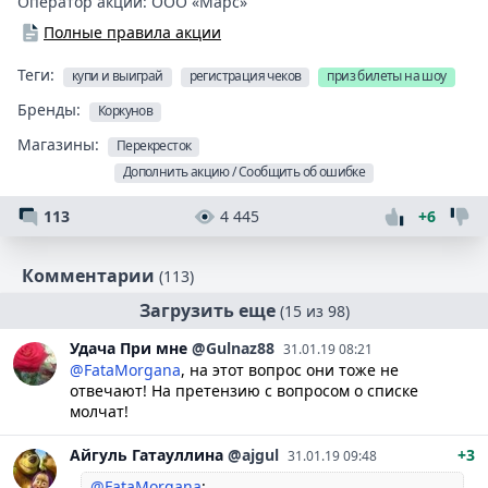
Оператор акции:
ООО «Марс»
Полные правила акции
Теги:
купи и выиграй
регистрация чеков
приз билеты на шоу
Бренды:
Коркунов
Магазины:
Перекресток
Дополнить акцию / Сообщить об ошибке
113
4 445
+6
Комментарии
(113)
Загрузить еще
(15 из 98)
Удача
При мне
@Gulnaz88
31.01.19 08:21
@FataMorgana
, на этот вопрос они тоже не
отвечают! На претензию с вопросом о списке
молчат!
Айгуль
Гатауллина
@ajgul
+3
31.01.19 09:48
@FataMorgana
: