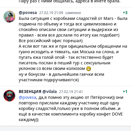
Пару раз с ними общалась, адреса в инете брала.
@povesa
+3
27.02.19 21:09
изменено
Была ситуация с коробками сладостей от Mars - была
подмена по объему и тогда все цивилизовано и
спокойно описали свои ситуации и выдержки из
правил - всем все дослали по итогу как подобает)
Все российский офис порешал)
А если вот так же и при официальном обращении на
гуано исходить и тявкать, как Моська на слона, и
пугать ежа голой опой - так естественно будет
писатель послан в пеший тур с сексуальным
уклоном со всем своим колхозом
ну и бонусом - в дальнейшем гаечки всем
участникам подкручиваются)
ВЕЗЕНЦИЯ
@vilala
+1
27.02.19 21:41
@povesa
, да,я помню эту акцию от Пятёрочки)) они
повторно прислали каждому участнику ещё одну
коробку сладостей,только уже в полном объёме..и
ещё в качестве комплимента коробку конфет DOVE
каждому))