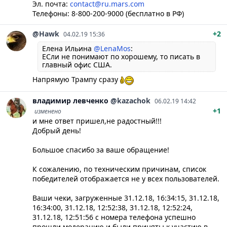
Эл. почта:
contact@ru.mars.com
Телефоны: 8-800-200-9000 (бесплатно в РФ)
@Hawk
+2
04.02.19 15:36
Елена Ильина
@LenaMos
:
ЕСли не понимают по хорошему, то писать в
главный офис США.
Напрямую Трампу сразу
владимир
левченко
@kazachok
06.02.19 14:42
+1
изменено
и мне ответ пришел,не радостный!!!
Добрый день!
Большое спасибо за ваше обращение!
К сожалению, по техническим причинам, список
победителей отображается не у всех пользователей.
Ваши чеки, загруженные 31.12.18, 16:34:15, 31.12.18,
16:34:00, 31.12.18, 12:52:38, 31.12.18, 12:52:24,
31.12.18, 12:51:56 с номера телефона успешно
прошли модерацию и были приняты к участию в