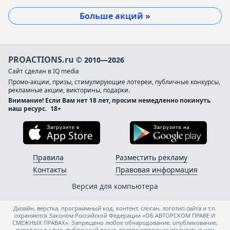
Больше акций »
PROACTIONS.ru
© 2010—2026
Сайт сделан в IQ media
Промо-акции, призы, стимулирующие лотереи, публичные конкурсы,
рекламные акции, викторины, подарки.
Внимание! Если Вам нет 18 лет, просим немедленно покинуть
наш ресурс.
18+
Загрузите в App Store
Загруз
Правила
Разместить рекламу
Контакты
Правовая информация
Версия для компьютера
Дизайн, верстка, программный код, контент, слоган, логотип сайта и т.п.
охраняются Законом Российской Федерации «ОБ АВТОРСКОМ ПРАВЕ И
СМЕЖНЫХ ПРАВАХ». Запрещено любое обнародование, опубликование,
передача в эфир, публичный показ, воспроизведение (полностью или