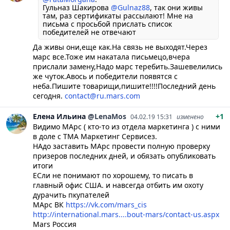
Гульназ Шакирова
@Gulnaz88
, так они живы
там, раз сертификаты рассылают! Мне на
письма с просьбой прислать список
победителей не отвечают
Да живы они,еще как.На связь не выходят.Через
марс все.Тоже им накатала письмецо,вчера
прислали замену,Надо марс теребить.Зашевелились
же чуток.Авось и победители появятся с
неба.Пишите товарищи,пишите!!!!Последний день
сегодня.
contact@ru.mars.com
Елена
Ильина
@LenaMos
+1
04.02.19 15:31
изменено
Видимо МАрс ( кто-то из отдела маркетинга ) с ними
в доле с ТМА Маркетинг Сервисез.
НАдо заставить МАрс провести полную проверку
призеров последних дней, и обязать опубликовать
итоги
ЕСли не понимают по хорошему, то писать в
главный офис США. и навсегда отбить им охоту
дурачить пкупателей
МАрс ВК
https://vk.com/mars_cis
http://international.mars....bout-mars/contact-us.aspx
Mars Россия