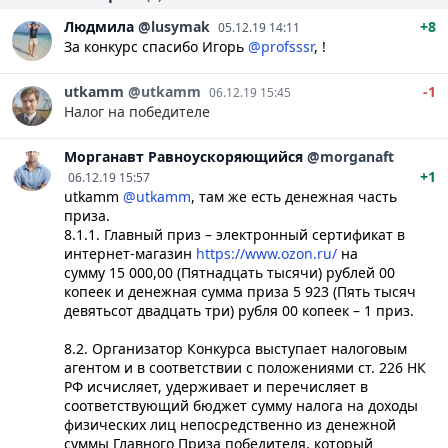
Людмила
@lusymak
+8
05.12.19 14:11
За конкурс спасибо
Игорь
@profsssr
, !
utkamm
@utkamm
-1
06.12.19 15:45
Налог на победителе
Морганавт
Равноускоряющийся
@morganaft
+1
06.12.19 15:57
utkamm
@utkamm
, там же есть денежная часть
приза.
8.1.1. Главный приз – электронный сертификат в
интернет-магазин
https://www.ozon.ru/
на
сумму 15 000,00 (Пятнадцать тысячи) рублей 00
копеек и денежная сумма приза 5 923 (Пять тысяч
девятьсот двадцать три) рубля 00 копеек – 1 приз.
8.2. Организатор Конкурса выступает налоговым
агентом и в соответствии с положениями ст. 226 НК
РФ исчисляет, удерживает и перечисляет в
соответствующий бюджет сумму налога на доходы
физических лиц непосредственно из денежной
суммы Главного Приза победителя, который