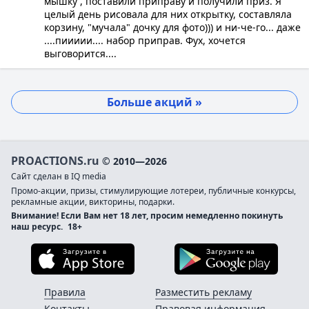
мышку , поставили приправу и получили приз. Я
целый день рисовала для них открытку, составляла
корзину, "мучала" дочку для фото))) и ни-че-го... даже
....пиииии.... набор приправ. Фух, хочется
выговорится....
Больше акций »
PROACTIONS.ru
© 2010—2026
Сайт сделан в IQ media
Промо-акции, призы, стимулирующие лотереи, публичные конкурсы,
рекламные акции, викторины, подарки.
Внимание! Если Вам нет 18 лет, просим немедленно покинуть
наш ресурс.
18+
Загрузите в App Store
Загруз
Правила
Разместить рекламу
Контакты
Правовая информация