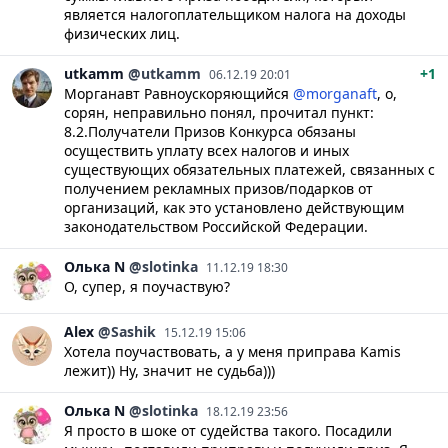
является налогоплательщиком налога на доходы
физических лиц.
utkamm
@utkamm
+1
06.12.19 20:01
Морганавт Равноускоряющийся
@morganaft
, о,
сорян, неправильно понял, прочитал пункт:
8.2.Получатели Призов Конкурса обязаны
осуществить уплату всех налогов и иных
существующих обязательных платежей, связанных с
получением рекламных призов/подарков от
организаций, как это установлено действующим
законодательством Российской Федерации.
Олька
N
@slotinka
11.12.19 18:30
О, супер, я поучаствую?
Alex
@Sashik
15.12.19 15:06
Хотела поучаствовать, а у меня приправа Kamis
лежит)) Ну, значит не судьба)))
Олька
N
@slotinka
18.12.19 23:56
Я просто в шоке от судейства такого. Посадили