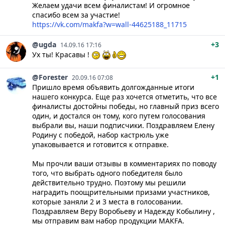
Желаем удачи всем финалистам! И огромное
спасибо всем за участие!
https://vk.com/makfa?w=wall-44625188_11715
@ugda
+3
14.09.16 17:16
Ух ты! Красавы !
@Forester
+1
20.09.16 07:08
Пришло время объявить долгожданные итоги
нашего конкурса. Еще раз хочется отметить, что все
финалисты достойны победы, но главный приз всего
один, и достался он тому, кого путем голосования
выбрали вы, наши подписчики. Поздравляем Елену
Родину с победой, набор кастрюль уже
упаковывается и готовится к отправке.
Мы прочли ваши отзывы в комментариях по поводу
того, что выбрать одного победителя было
действительно трудно. Поэтому мы решили
наградить поощрительными призами участников,
которые заняли 2 и 3 места в голосовании.
Поздравляем Веру Воробьеву и Надежду Кобылину ,
мы отправим вам набор продукции MAKFA.