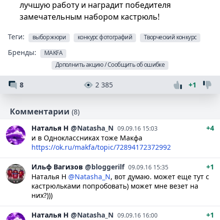
лучшую работу и наградит победителя
замечательным набором кастрюль!
Теги:
выбор жюри
конкурс фотографий
Творческий конкурс
Бренды:
MAKFA
Дополнить акцию / Сообщить об ошибке
8
2 385
+1
Комментарии
(8)
Наталья
Н
@Natasha_N
+4
09.09.16 15:03
и в Одноклассниках тоже Макфа
https://ok.ru/makfa/topic/72894172372992
Ильф
Вагизов
@bloggerilf
+1
09.09.16 15:35
Наталья Н
@Natasha_N
, вот думаю. может еще тут с
кастрюльками попробовать) может мне везет на
них?)))
Наталья
Н
@Natasha_N
+1
09.09.16 16:00