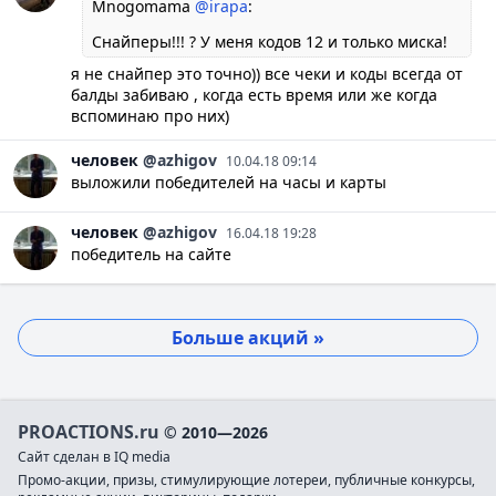
Mnogomama
@irapa
:
Снайперы!!! ? У меня кодов 12 и только миска!
я не снайпер это точно)) все чеки и коды всегда от
балды забиваю , когда есть время или же когда
вспоминаю про них)
человек
@azhigov
10.04.18 09:14
выложили победителей на часы и карты
человек
@azhigov
16.04.18 19:28
победитель на сайте
Больше акций »
PROACTIONS.ru
© 2010—2026
Сайт сделан в IQ media
Промо-акции, призы, стимулирующие лотереи, публичные конкурсы,