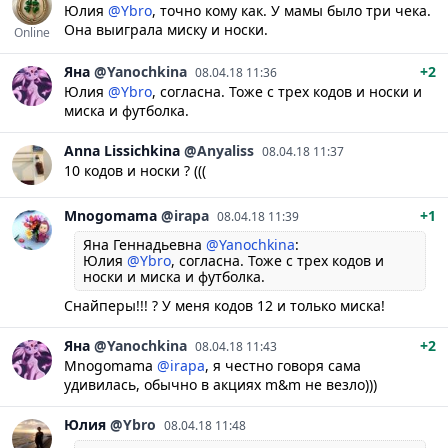
Юлия
@Ybro
, точно кому как. У мамы было три чека.
Она выиграла миску и носки.
Online
Яна
@Yanochkina
+2
08.04.18 11:36
Юлия
@Ybro
, согласна. Тоже с трех кодов и носки и
миска и футболка.
Anna
Lissichkina
@Anyaliss
08.04.18 11:37
10 кодов и носки ? (((
Mnogomama
@irapa
+1
08.04.18 11:39
Яна Геннадьевна
@Yanochkina
:
Юлия
@Ybro
, согласна. Тоже с трех кодов и
носки и миска и футболка.
Снайперы!!! ? У меня кодов 12 и только миска!
Яна
@Yanochkina
+2
08.04.18 11:43
Mnogomama
@irapa
, я честно говоря сама
удивилась, обычно в акциях m&m не везло)))
Юлия
@Ybro
08.04.18 11:48