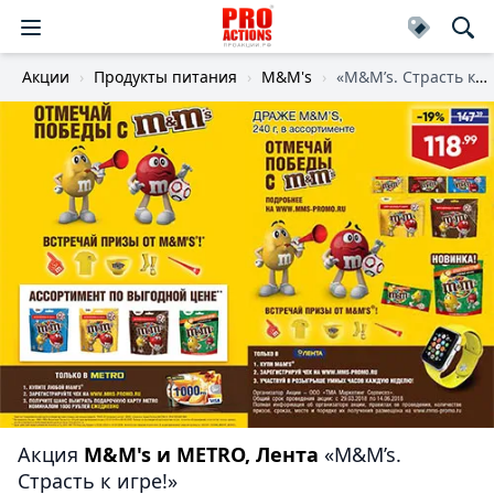
Акции
Продукты питания
M&M's
«M&M’s. Страсть к игре!»
Акция
M&M's и METRO, Лента
«M&M’s.
Страсть к игре!»