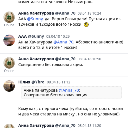
изменился статус чеков: Не выиграл...
Анна
Хачатурова
@Anna_70
08.04.18 10:24
ААА
@Sunny
, да. Верно Разыграли! Пустая акция из
12чеков и 12кодов всего 1носки.
Online
ААА
@Sunny
08.04.18 10:29
Анна Хачатурова
@Anna_70
, Абсолютно аналогично)
всего по 12 и в итоге 1 носки!
Анна
Хачатурова
@Anna_70
08.04.18 10:50
Совершенно бестолковая акция.
Online
Юлия
@Ybro
08.04.18 11:12
Анна Хачатурова
@Anna_70
:
Совершенно бестолковая акция.
Кому как , с первого чека футботка, со второго носки
и два чека ставила на миску , но она не уловимая))
Анна
Хачатурова
@Anna_70
08.04.18 11:20