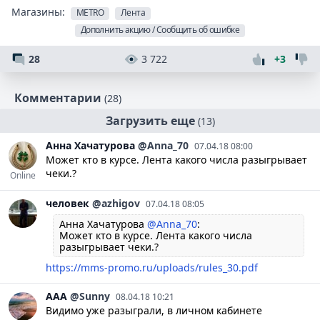
Магазины:
METRO
Лента
Дополнить акцию / Сообщить об ошибке
28
3 722
+3
Комментарии
(28)
Загрузить еще
(13)
Анна
Хачатурова
@Anna_70
07.04.18 08:00
Может кто в курсе. Лента какого числа разыгрывает
чеки.?
Online
человек
@azhigov
07.04.18 08:05
Анна Хачатурова
@Anna_70
:
Может кто в курсе. Лента какого числа
разыгрывает чеки.?
https://mms-promo.ru/uploads/rules_30.pdf
ААА
@Sunny
08.04.18 10:21
Видимо уже разыграли, в личном кабинете