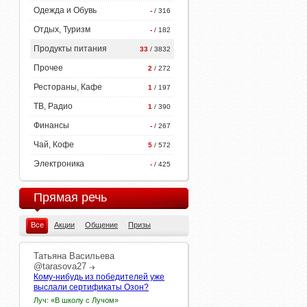
Одежда и Обувь
-
/ 316
Отдых, Туризм
-
/ 182
Продукты питания
33
/ 3832
Прочее
2
/ 272
Рестораны, Кафе
1
/ 197
ТВ, Радио
1
/ 390
Финансы
-
/ 267
Чай, Кофе
5
/ 572
Электроника
-
/ 425
Прямая речь
Все
Акции
Общение
Призы
Татьяна
Васильева
@tarasova27
Кому-нибудь из победителей уже
выслали сертификаты Озон?
Луч: «В школу с Лучом»