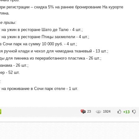
при регистрации – скидка 5% на раннее бронирование На курорте
ляна.
е призы:
на ужин в ресторане Шато де Талю - 4 шт.;
на ужин в ресторане Птицы захмелели - 4 шт.;
 Сочи парк на сумму 10 000 руб. - 4 шт.;
я ручной клади и чехол для чемодана тканевый - 13 шт.;
ы для пикника из переработанного пластика - 26 шт.;
анама - 26 шт.;
р - 52 шт.
:
на проживание в Сочи парк отеле - 1 шт.
23
1924
+13