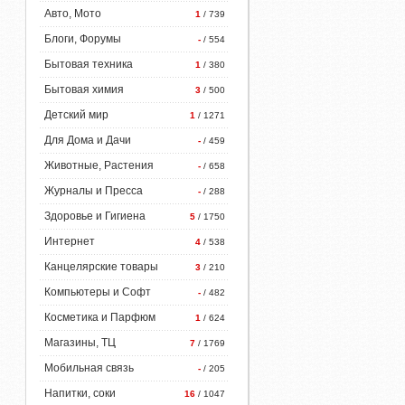
Авто, Мото
1
/ 739
Блоги, Форумы
-
/ 554
Бытовая техника
1
/ 380
Бытовая химия
3
/ 500
Детский мир
1
/ 1271
Для Дома и Дачи
-
/ 459
Животные, Растения
-
/ 658
Журналы и Пресса
-
/ 288
Здоровье и Гигиена
5
/ 1750
Интернет
4
/ 538
Канцелярские товары
3
/ 210
Компьютеры и Софт
-
/ 482
Косметика и Парфюм
1
/ 624
Магазины, ТЦ
7
/ 1769
Мобильная связь
-
/ 205
Напитки, соки
16
/ 1047