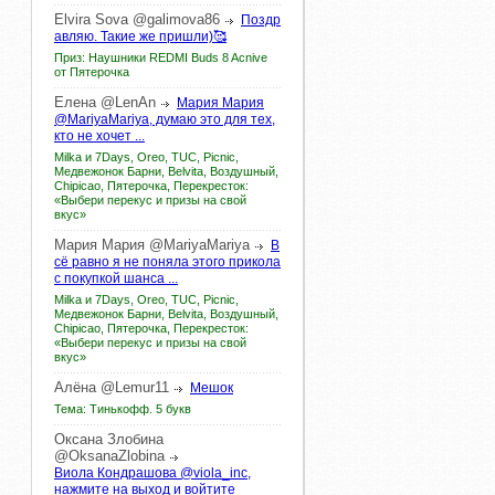
Elvira
Sova
@galimova86
Поздр
авляю. Такие же пришли)🥰
Приз: Наушники REDMI Buds 8 Acnive
от Пятерочка
Елена
@LenAn
Мария Мария
@MariyaMariya, думаю это для тех,
кто не хочет ...
Milka и 7Days, Oreo, TUC, Picnic,
Медвежонок Барни, Belvita, Воздушный,
Chipicao, Пятерочка, Перекресток:
«Выбери перекус и призы на свой
вкус»
Мария
Мария
@MariyaMariya
В
сё равно я не поняла этого прикола
с покупкой шанса ...
Milka и 7Days, Oreo, TUC, Picnic,
Медвежонок Барни, Belvita, Воздушный,
Chipicao, Пятерочка, Перекресток:
«Выбери перекус и призы на свой
вкус»
Алёна
@Lemur11
Мешок
Тема: Тинькофф. 5 букв
Оксана
Злобина
@OksanaZlobina
Виола Кондрашова @viola_inc,
нажмите на выход и войтите