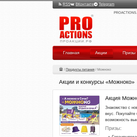
RSS
ВКонтакте
Telegram
PROACTIONS.ru
Главная
Акции
Призы
/
Продукты питания
/
Можноко
Акции и конкурсы «Можноко»
Акция Можн
Знакомство с но
вкус. Покупайте
возможность выи
Призы:
Гарантирова