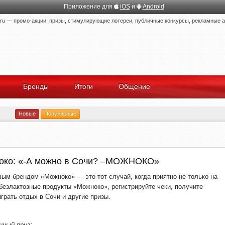
Приложение для
iOS
и
Android
 — промо-акции, призы, стимулирующие лотереи, публичные конкурсы, рекламные ак
Бренды
Итоги
Общение
Новые
Популярные
око: «-А можно в Сочи? –МОЖНОКО»
вым брендом «Можноко» — это тот случай, когда приятно не только на
 безлактозные продукты «Можноко», регистрируйте чеки, получите
грать отдых в Сочи и другие призы.
нный приз: