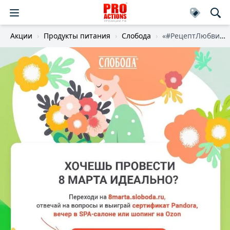
Акции
Продукты питания
Слобода
«#РецептЛюбвиотСлободы»