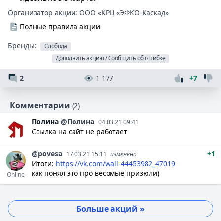
Организатор акции:
ООО «КРЦ «ЭФКО-Каскад»
Полные правила акции
Бренды:
Слобода
Дополнить акцию / Сообщить об ошибке
2
1 177
+7
Комментарии
(2)
Полина
@Полина
04.03.21 09:41
Ссылка на сайт не работает
@povesa
+1
17.03.21 15:11
изменено
Итоги:
https://vk.com/wall-44453982_47019
как понял это про весомые призюли)
Online
Больше акций »