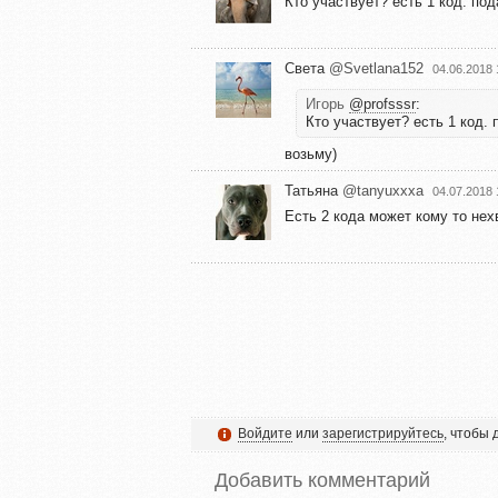
Кто участвует? есть 1 код. по
Света
@Svetlana152
04.06.2018 
Игорь
@profsssr
:
Кто участвует? есть 1 код.
возьму)
Татьяна
@tanyuxxxa
04.07.2018 
Есть 2 кода может кому то нех
Войдите
или
зарегистрируйтесь
, чтобы
Добавить комментарий