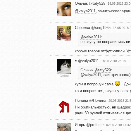
Ольчик
@taty529
18.05.2018 23:0
@valya2011
, заинтриговала)од
Сережка
@serg1965
18.05.2018 
@valya2011
:
по вкусу не понравились ни
короче говоря отфутболили "
♠️
@valya2011
18.05.2018 23:14
Ольчик
@taty529
:
@valya2011
, заинтриговала
Online
купи и попробуй сама
. Доч
то и понравятся, вкусы у всех
Полина
@Полина
20.05.2018 21:
Ни оригиальностью, ни щедрост
ради 50 рублей втягиваться даж
Игорь
@profsssr
02.06.2018 14:42