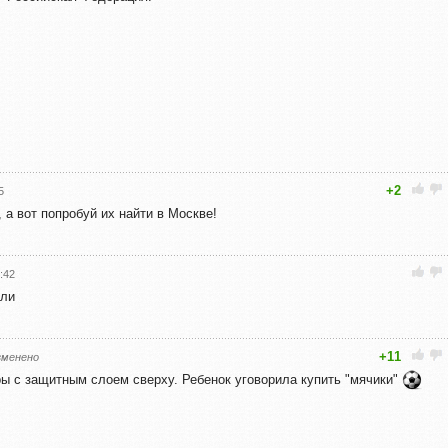
+2
5
, а вот попробуй их найти в Москве!
:42
али
+11
зменено
ры с защитным слоем сверху. Ребенок уговорила купить "мячики"