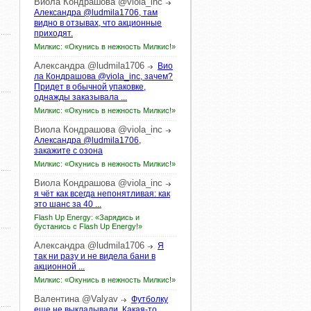
Виола
Кондрашова
@viola_inc
Александра @ludmila1706, там
видно в отзывах, что акционные
приходят.
Милкис: «Окунись в нежность Милкис!»
Александра
@ludmila1706
Вио
ла Кондрашова @viola_inc, зачем?
Придет в обычной упаковке,
однажды заказывала ...
Милкис: «Окунись в нежность Милкис!»
Виола
Кондрашова
@viola_inc
Александра @ludmila1706,
закажите с озона
Милкис: «Окунись в нежность Милкис!»
Виола
Кондрашова
@viola_inc
я чёт как всегда непонятливая: как
это шанс за 40 ...
Flash Up Energy: «Зарядись и
бустанись с Flash Up Energy!»
Александра
@ludmila1706
Я
так ни разу и не видела бани в
акционной ...
Милкис: «Окунись в нежность Милкис!»
Валентина
@Valyav
Футболку
еще не выкладывали. Какая-то