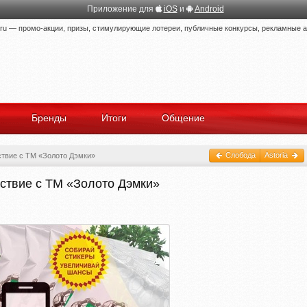
Приложение для
iOS
и
Android
 — промо-акции, призы, стимулирующие лотереи, публичные конкурсы, рекламные ак
Бренды
Итоги
Общение
Слобода
Astoria
твие с ТМ «Золото Дэмки»
ствие с ТМ «Золото Дэмки»