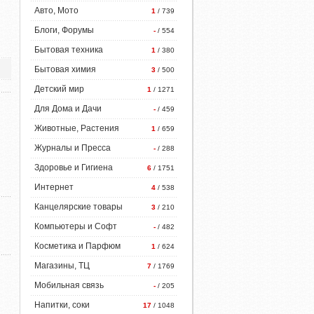
Авто, Мото
1
/ 739
Блоги, Форумы
-
/ 554
Бытовая техника
1
/ 380
Бытовая химия
3
/ 500
Детский мир
1
/ 1271
Для Дома и Дачи
-
/ 459
Животные, Растения
1
/ 659
Журналы и Пресса
-
/ 288
Здоровье и Гигиена
6
/ 1751
Интернет
4
/ 538
Канцелярские товары
3
/ 210
Компьютеры и Софт
-
/ 482
Косметика и Парфюм
1
/ 624
Магазины, ТЦ
7
/ 1769
Мобильная связь
-
/ 205
Напитки, соки
17
/ 1048