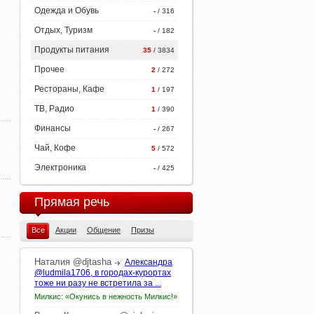
Одежда и Обувь
-
/ 316
Отдых, Туризм
-
/ 182
Продукты питания
35
/ 3834
Прочее
2
/ 272
Рестораны, Кафе
1
/ 197
ТВ, Радио
1
/ 390
Финансы
-
/ 267
Чай, Кофе
5
/ 572
Электроника
-
/ 425
Прямая речь
Все
Акции
Общение
Призы
Наталия
@djtasha
Александра
@ludmila1706, в городах-курортах
тоже ни разу не встретила за ...
Милкис: «Окунись в нежность Милкис!»