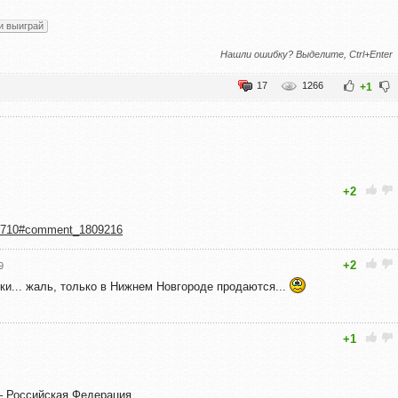
и выиграй
Нашли ошибку? Выделите, Ctrl+Enter
17
1266
+1
+2
age=710#comment_1809216
+2
9
ки... жаль, только в Нижнем Новгороде продаются...
+1
– Российская Федерация.