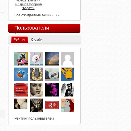
Violette, Delissir»
«Сырная фабрика
"Карат"»
Все ожидаемые акции (3) »
Пользователи
Рейтинг
Онлайн
Рейтинг пользователей