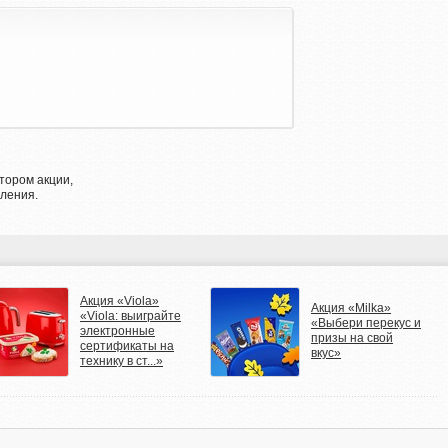
тором акции,
ления.
Акция «Viola»
Акция «Milka»
«Viola: выиграйте
«Выбери перекус и
электронные
призы на свой
сертификаты на
вкус»
технику в ст...»