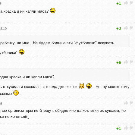
+1
8
на краска и ни капли мяса?
+3
23:10
 ребенку, ни мне . Не будем больше эти "футболики" покупать.
футболики"
+6
)одна краска и ни капли мяса?
ь откусила и сказала: - это еда для кошек
. Не, ну может кому-
 разные
.
55
ью организаторы не блещут, обидно иногда котлетки их кушаем, но
е не хочется(((
+1