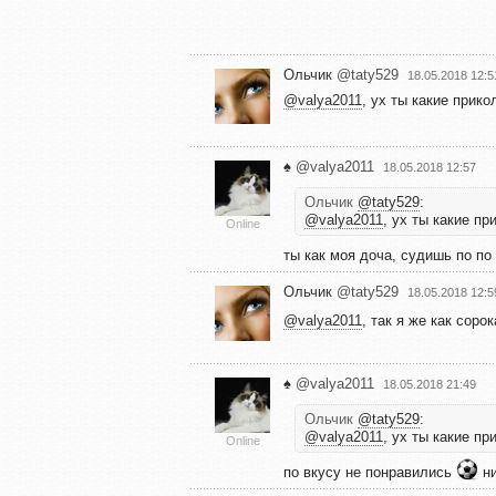
Ольчик
@taty529
18.05.2018 12:5
@valya2011
, ух ты какие прико
♠️
@valya2011
18.05.2018 12:57
Ольчик
@taty529
:
@valya2011
, ух ты какие пр
Online
ты как моя доча, судишь по по
Ольчик
@taty529
18.05.2018 12:5
@valya2011
, так я же как соро
♠️
@valya2011
18.05.2018 21:49
Ольчик
@taty529
:
@valya2011
, ух ты какие пр
Online
по вкусу не понравились
ни