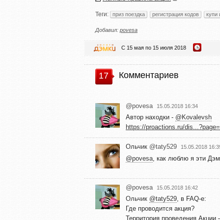
Теги:
приз поездка
регистрация кодов
купи 
Добавил:
povesa
С 15 мая по 15 июля 2018
Комментариев
17
@povesa
15.05.2018 16:34
Автор находки -
@Kovalevsh
https://proactions.ru/dis...?p
Ольчик
@taty529
15.05.2018 16:3
@povesa
, как люблю я эти Дэм
@povesa
15.05.2018 16:42
Ольчик
@taty529
, в FAQ-е:
Где проводится акция?
Территория проведения Акции 