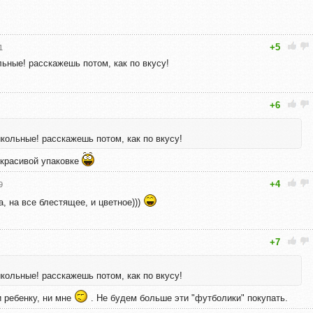
+5
1
льные! расскажешь потом, как по вкусу!
+6
икольные! расскажешь потом, как по вкусу!
 красивой упаковке
+4
9
ка, на все блестящее, и цветное)))
+7
икольные! расскажешь потом, как по вкусу!
 ребенку, ни мне
. Не будем больше эти "футболики" покупать.