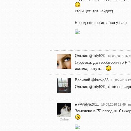
кто ищет, тот найдет)
Бренд еще не игрался у нас)
Ольчик
@taty529
15.05.2018 16:4
@povesa
, да территория то РФ
искала, нетуть...
Василий
@krava83
16.05.2018 12
Ольчик
@taty529
, тоже не вид
♠️
@valya2011
18.05.2018 12:49
и
Замечено в "5" сегодня. Стике
Online