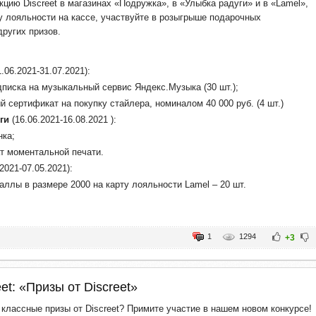
кцию Discreet в магазинах «Подружка», в «Улыбка радуги» и в «Lamel»,
у лояльности на кассе, участвуйте в розыгрыше подарочных
других призов.
.06.2021-31.07.2021):
дписка на музыкальный сервис Яндекс.Музыка (30 шт.);
 сертификат на покупку стайлера, номиналом 40 000 руб. (4 шт.)
ги
(16.06.2021-16.08.2021 ):
нка;
т моментальной печати.
2021-07.05.2021):
аллы в размере 2000 на карту лояльности Lamel – 20 шт.
1
1294
+3
et: «Призы от Discreet»
 классные призы от Discreet? Примите участие в нашем новом конкурсе!