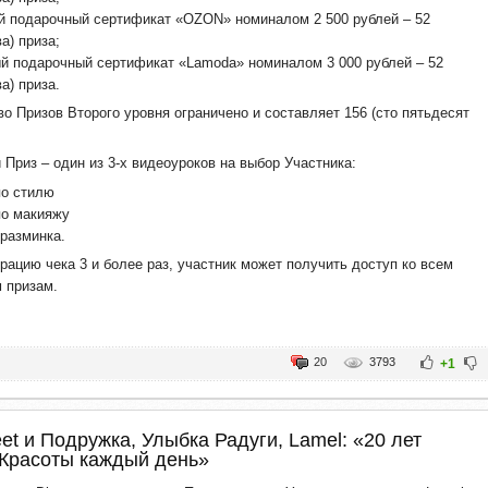
й подарочный сертификат «OZON» номиналом 2 500 рублей – 52
а) приза;
й подарочный сертификат «Lamoda» номиналом 3 000 рублей – 52
а) приза.
о Призов Второго уровня ограничено и составляет 156 (сто пятьдесят
 Приз – один из 3-х видеоуроков на выбор Участника:
по стилю
по макияжу
 разминка.
рацию чека 3 и более раз, участник может получить доступ ко всем
 призам.
20
3793
+1
eet и Подружка, Улыбка Радуги, Lamel: «20 лет
 Красоты каждый день»