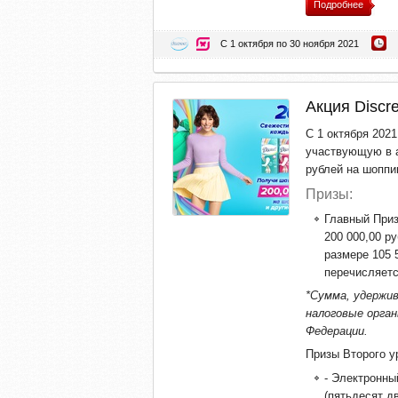
Подробнее
С 1 октября по 30 ноября 2021
Акция Discre
С 1 октября 2021
участвующую в а
рублей на шоппин
Призы:
Главный Приз
200 000,00 р
размере 105 
перечисляетс
*Cумма, удержив
налоговые орган
Федерации.
Призы Второго у
- Электронны
(пятьдесят дв