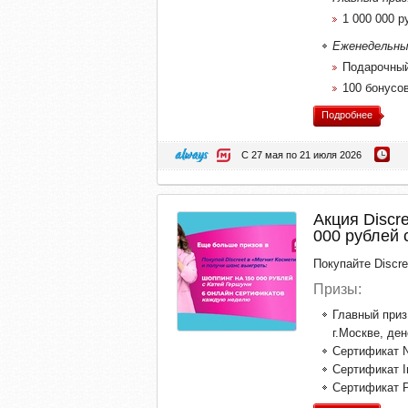
1 000 000 ру
Еженедельны
Подарочный
100 бонусов
Подробнее
С 27 мая по 21 июля 2026
Акция Discr
000 рублей 
Покупайте Discr
Призы:
Главный приз
г.Москве, де
Сертификат N
Сертификат I
Сертификат P