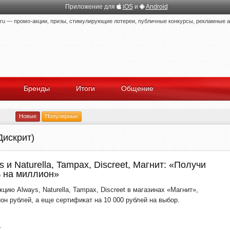
Приложение для
iOS
и
Android
 — промо-акции, призы, стимулирующие лотереи, публичные конкурсы, рекламные ак
Бренды
Итоги
Общение
Новые
Популярные
Дискрит)
 и Naturella, Tampax, Discreet, Магнит: «Получи
ь на миллион»
цию Always, Naturella, Tampax, Discreet в магазинах «Магнит»,
он рублей, а еще сертификат на 10 000 рублей на выбор.
: