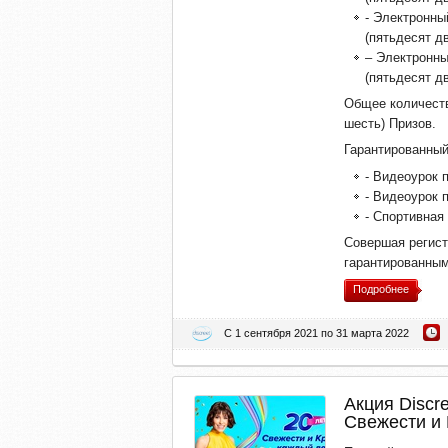
- Электронны
(пятьдесят дв
– Электронны
(пятьдесят дв
Общее количеств
шесть) Призов.
Гарантированный
- Видеоурок 
- Видеоурок 
- Спортивная
Совершая регист
гарантированным
Подробнее
С 1 сентября 2021 по 31 марта 2022
Акция Discr
Свежести и