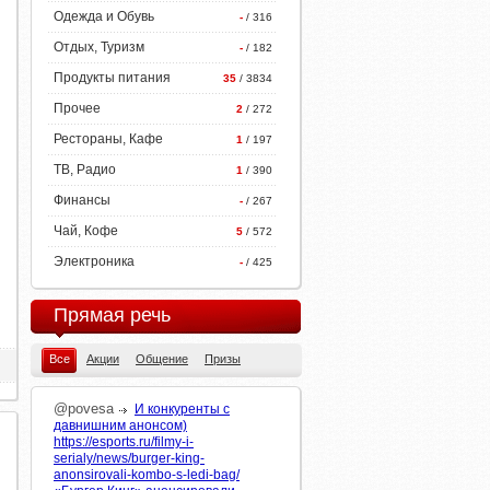
Одежда и Обувь
-
/ 316
Отдых, Туризм
-
/ 182
Продукты питания
35
/ 3834
Прочее
2
/ 272
Рестораны, Кафе
1
/ 197
ТВ, Радио
1
/ 390
Финансы
-
/ 267
Чай, Кофе
5
/ 572
Электроника
-
/ 425
Прямая речь
Все
Акции
Общение
Призы
@povesa
И конкуренты с
давнишним анонсом)
https://esports.ru/filmy-i-
serialy/news/burger-king-
anonsirovali-kombo-s-ledi-bag/