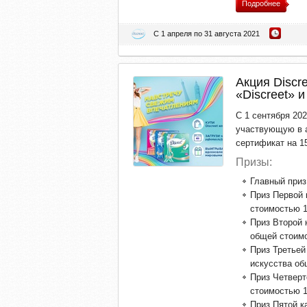
Подробнее
С 1 апреля по 31 августа 2021
Акция Discr
«Discreet» 
С 1 сентября 202
участвующую в а
сертификат на 15
Призы:
Главный приз
Приз Первой 
стоимостью 10
Приз Второй 
общей стоимо
Приз Третьей
искусства об
Приз Четверт
стоимостью 10
Приз Пятой к