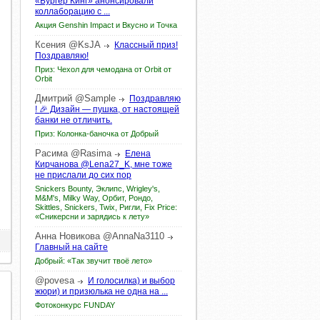
«Бургер Кинг» анонсировали
коллаборацию с ...
Акция Genshin Impact и Вкусно и Точка
Ксения
@KsJA
Классный приз!
Поздравляю!
Приз: Чехол для чемодана от Orbit от
Orbit
Дмитрий
@Sample
Поздравляю
! 🎉 Дизайн — пушка, от настоящей
банки не отличить.
Приз: Колонка-баночка от Добрый
Расима
@Rasima
Елена
Кирчанова @Lena27_K, мне тоже
не прислали до сих пор
Snickers Bounty, Эклипс, Wrigley's,
M&M's, Milky Way, Орбит, Рондо,
Skittles, Snickers, Twix, Ригли, Fix Price:
«Сникерсни и зарядись к лету»
Анна
Новикова
@AnnaNa3110
Главный на сайте
Добрый: «Так звучит твоё лето»
@povesa
И голосилка) и выбор
жюри) и призюлька не одна на ...
Фотоконкурс FUNDAY