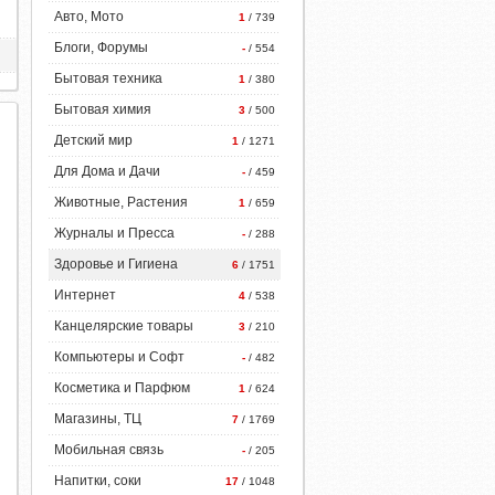
Авто, Мото
1
/ 739
Блоги, Форумы
-
/ 554
Бытовая техника
1
/ 380
Бытовая химия
3
/ 500
Детский мир
1
/ 1271
Для Дома и Дачи
-
/ 459
Животные, Растения
1
/ 659
Журналы и Пресса
-
/ 288
Здоровье и Гигиена
6
/ 1751
Интернет
4
/ 538
Канцелярские товары
3
/ 210
Компьютеры и Софт
-
/ 482
Косметика и Парфюм
1
/ 624
Магазины, ТЦ
7
/ 1769
Мобильная связь
-
/ 205
Напитки, соки
17
/ 1048