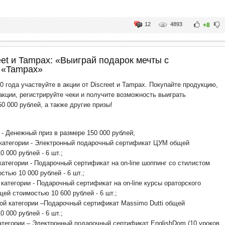
12
4893
+8
eet и Tampax: «Выиграй подарок мечты с
и «Tampax»
0 года участвуйте в акции от Discreet и Tampax. Покупайте продукцию,
кции, регистрируйте чеки и получите возможность выиграть
0 000 рублей, а также другие призы!
 - Денежный приз в размере 150 000 рублей;
категории - Электронный подарочный сертификат ЦУМ общей
 000 рублей - 6 шт.;
категории - Подарочный сертификат на on-line шоппинг со стилистом
стью 10 000 рублей - 6 шт.;
 категории - Подарочный сертификат на on-line курсы ораторского
щей стоимостью 10 600 рублей - 6 шт.;
ой категории –Подарочный сертификат Massimo Dutti общей
 000 рублей - 6 шт.;
атегории – Электронный подарочный сертификат EnglishDom (10 уроков