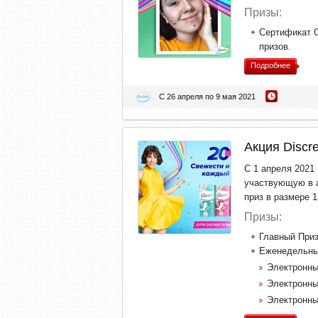
Призы:
Сертификат O
призов.
Подробнее
С 26 апреля по 9 мая 2021
Акция Discre
С 1 апреля 2021 
участвующую в а
приз в размере 1
Призы:
Главный Приз
Еженедельны
Электронны
Электронны
Электронны