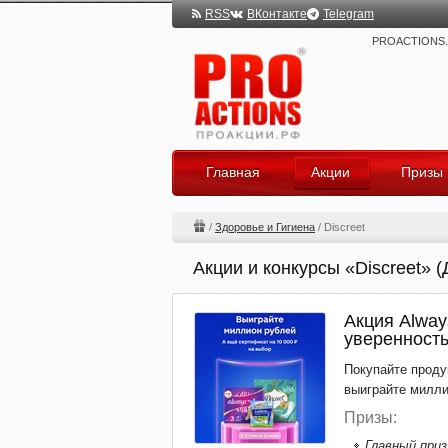
RSS
ВКонтакте
Telegram
PROACTIONS.ru
Главная
Акции
Призы
/
Здоровье и Гигиена
/
Discreet
Акции и конкурсы «Discreet» (
Акция Always
уверенност
Покупайте продук
выиграйте милли
Призы:
Главный приз