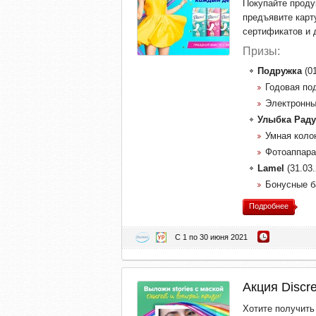
Покупайте проду
предъявите карт
сертификатов и 
Призы:
Подружка
(01
Годовая по
Электронный
Улыбка Раду
Умная коло
Фотоаппара
Lamel
(31.03.
Бонусные б
Подробнее
С 1 по 30 июня 2021
Акция Discre
Хотите получить