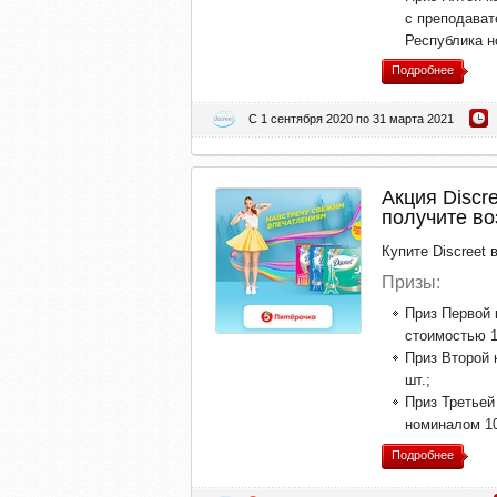
с преподават
Республика н
Подробнее
С 1 сентября 2020 по 31 марта 2021
Акция Discre
получите в
Купите Discreet
Призы:
Приз Первой 
стоимостью 10
Приз Второй 
шт.;
Приз Третьей
номиналом 10
Подробнее