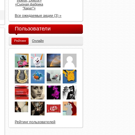
Violette, Delissir»
«Сырная фабрика
"Карат"»
Все ожидаемые акции (3) »
Пользователи
Рейтинг
Онлайн
Рейтинг пользователей