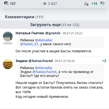
137
5 827
+15
Комментарии
(137)
Загрузить еще
(15 из 122)
Наталья
Гнатюк
@gnatok
08.07.25 20:22
Рябинка
@AlenaRa
:
Online
@Natali_81
, у меня такого нет(
Он после участия в акции Басты появляется.
Энджи
@Nataschared
+3
09.07.25 09:26
Рябинка
@AlenaRa
:
Энджи
@Nataschared
, а что за промокод от
Басты?! Где его искать?
Нашли кодик от Басты? Получилось баллы списать?
Вот сегодня остатки баллов опять на заказ списала,
все 100%
Код сегодня новый применила.