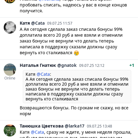
пробовать списать, надеюсь у вас в конце концов
получится.
Катя
@Cata
09.07.25 11:57
А Ая сегодня сделала заказ списала бонусы 99%
доплатила всего 20 руб а мне взяли и отменили
заказ бонусы не вернули что делать теперь
написала в поддержку сказали должны сразу
вернуть кто сталкивался
Наталья
Гнатюк
@gnatok
+1
09.07.25 12:12
Катя
@Cata
:
Online
А Ая сегодня сделала заказ списала бонусы 99%
доплатила всего 20 руб а мне взяли и отменили
заказ бонусы не вернули что делать теперь
написала в поддержку сказали должны сразу
вернуть кто сталкивался
Возвращаются бонусы. По срокам не скажу, но все
норм
Танюшка
Цветкова
@larka17
09.07.25 13:48
Катя
@Cata
, сразу не ждите, у меня неделя прошла,
но были праздничные дни, звонила, писала им