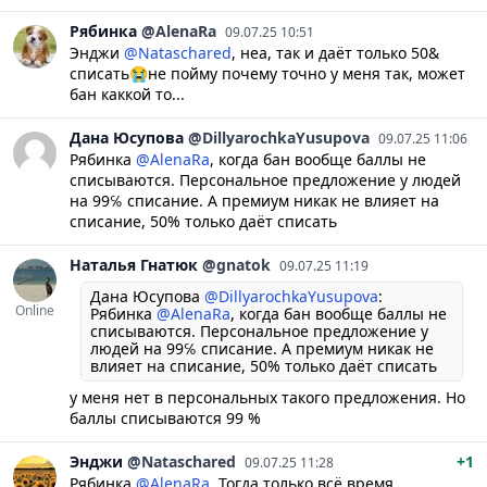
Рябинка
@AlenaRa
09.07.25 10:51
Энджи
@Nataschared
, неа, так и даёт только 50&
списать😭не пойму почему точно у меня так, может
бан каккой то...
Дана
Юсупова
@DillyarochkaYusupova
09.07.25 11:06
Рябинка
@AlenaRa
, когда бан вообще баллы не
списываются. Персональное предложение у людей
на 99℅ списание. А премиум никак не влияет на
списание, 50% только даёт списать
Наталья
Гнатюк
@gnatok
09.07.25 11:19
Дана Юсупова
@DillyarochkaYusupova
:
Online
Рябинка
@AlenaRa
, когда бан вообще баллы не
списываются. Персональное предложение у
людей на 99℅ списание. А премиум никак не
влияет на списание, 50% только даёт списать
у меня нет в персональных такого предложения. Но
баллы списываются 99 %
Энджи
@Nataschared
+1
09.07.25 11:28
Рябинка
@AlenaRa
, Тогда только всё время