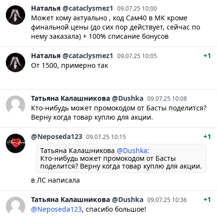
Наталья
@cataclysmez1
09.07.25 10:00
Может кому актуально , код Сам40 в МК кроме
финальной цены (до сих пор действует, сейчас по
нему заказала) + 100% списание бонусов
Наталья
@cataclysmez1
+1
09.07.25 10:05
От 1500, примерно так
Татьяна
Калашникова
@Dushka
09.07.25 10:08
Кто-нибудь может промокодом от Басты поделится?
Верну когда товар куплю для акции.
@Neposeda123
+1
09.07.25 10:15
Татьяна Калашникова
@Dushka
:
Кто-нибудь может промокодом от Басты
поделится? Верну когда товар куплю для акции.
в ЛС написала
Татьяна
Калашникова
@Dushka
+1
09.07.25 10:36
@Neposeda123
, спасибо большое!