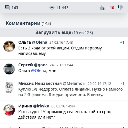
143
11 443
-10
Комментарии
(143)
Загрузить еще
(15 из 128)
Ольга
@Olena
+1
24.02.16 17:43
Есть 2 кода от этой акции. Отдам первому,
написавшему.
Сергей
@gonc
24.02.16 17:44
Ольга
@Olena
, мне
Миссис
Неизвестная
@Melamori
-1
29.02.16 17:12
Куплю IVI недорого. Оплата яндами. Нужно немного,
на 2-3 фильма, 8 кодов примерно. В личку.
Ирина
@iriwka
03.03.16 14:44
Кто в курсе! У промокода ivi есть какой то срок
действия или нет?