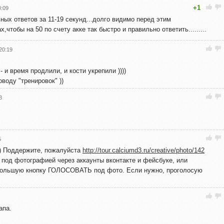
+1
0:09
ьных ответов за 11-19 секунд...долго видимо перед этим
,чтобы на 50 по счету акке так быстро и правильно ответить.........
20:19
 и время продлили, и кости укрепили ))))
воду "тренировок" ))
3
5
)) Поддержите, пожалуйста
http://tour.calciumd3.ru/creative/photo/142
 под фотографией через аккаунты вконтакте и фейсбуке, или
ь большую кнопку ГОЛОСОВАТЬ под фото. Если нужно, проголосую
апа.