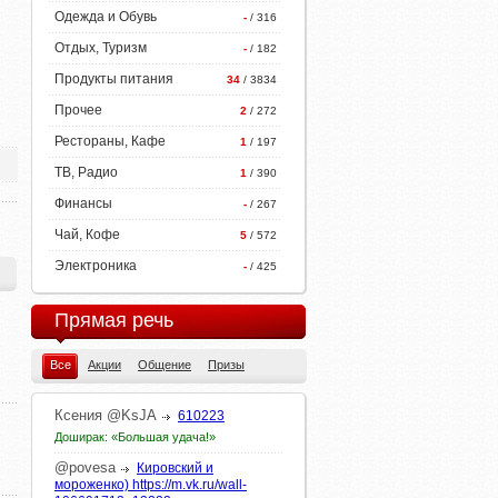
Одежда и Обувь
-
/ 316
Отдых, Туризм
-
/ 182
Продукты питания
34
/ 3834
Прочее
2
/ 272
Рестораны, Кафе
1
/ 197
ТВ, Радио
1
/ 390
Финансы
-
/ 267
Чай, Кофе
5
/ 572
Электроника
-
/ 425
Прямая речь
Все
Акции
Общение
Призы
Ксения
@KsJA
610223
Доширак: «Большая удача!»
@povesa
Кировский и
мороженко) https://m.vk.ru/wall-