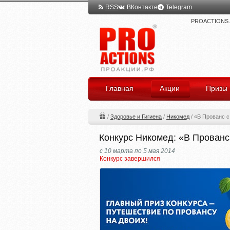
RSS
ВКонтакте
Telegram
PROACTIONS.ru
Главная
Акции
Призы
/
Здоровье и Гигиена
/
Никомед
/
«В Прованс 
Конкурс Никомед: «В Прован
с 10 марта по 5 мая 2014
Конкурс завершился