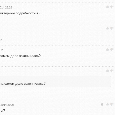
014 23:28
икторины подробности в ЛС
ли
1:25
а самом деле закончилась?
я на самом деле закончилась?
0
.2014 20:23
ты?