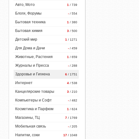
Авто, Мото
1
/ 739
Блоги, Форумы
-
/ 554
Бытовая техника
1
/ 380
Бытовая химия
3
/ 500
Детский мир
1
/ 1271
Для Дома и Дачи
-
/ 459
Животные, Растения
1
/ 659
Журналы и Пресса
-
/ 288
Здоровье и Гигиена
6
/ 1751
Интернет
4
/ 538
Канцелярские товары
3
/ 210
Компьютеры и Софт
-
/ 482
Косметика и Парфюм
1
/ 624
Магазины, ТЦ
7
/ 1769
Мобильная связь
-
/ 205
Напитки, соки
17
/ 1048