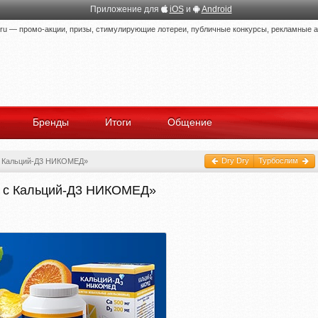
Приложение для
iOS
и
Android
 — промо-акции, призы, стимулирующие лотереи, публичные конкурсы, рекламные ак
Бренды
Итоги
Общение
Dry Dry
Турбослим
с Кальций-Д3 НИКОМЕД»
с с Кальций-Д3 НИКОМЕД»