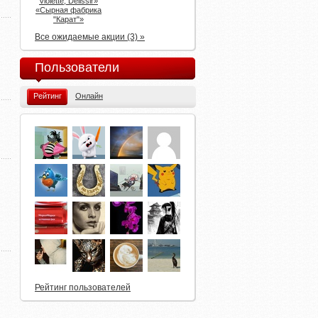
Violette, Delissir»
«Сырная фабрика
"Карат"»
Все ожидаемые акции (3) »
Пользователи
Рейтинг
Онлайн
Рейтинг пользователей