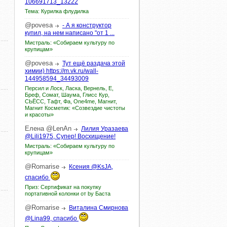
106691713_13222
Тема: Курилка флудилка
@povesa
- А я конструктор
купил, на нем написано "от 1 ...
Мистраль: «Собираем культуру по
крупицам»
@povesa
Тут ещё раздача этой
химии) https://m.vk.ru/wall-
144958594_34493009
Персил и Лоск, Ласка, Вернель, Е,
Бреф, Сомат, Шаума, Глисс Кур,
СЬЁСС, Тафт, Фа, One4me, Магнит,
Магнит Косметик: «Созвездие чистоты
и красоты»
Елена
@LenAn
Лилия Уразаева
@Lili1975, Супер! Восхищение!
Мистраль: «Собираем культуру по
крупицам»
@Romarise
Ксения @KsJA,
спасибо
Приз: Сертификат на покупку
портативной колонки от by Баста
@Romarise
Виталина Смирнова
@Lina99, спасибо