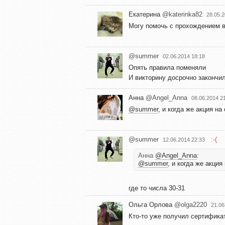
Екатерина
@katerinka82
28.05.2
Могу помочь с прохождением в
@summer
02.06.2014 18:18
Опять правила поменяли
И викторину досрочно закончи
Анна
@Angel_Anna
08.06.2014 2
@summer
, и когда же акция н
@summer
:-(
12.06.2014 22:33
Анна
@Angel_Anna
:
@summer
, и когда же акци
где то числа 30-31
Ольга Орлова
@olga2220
21.06
Кто-то уже получил сертифика