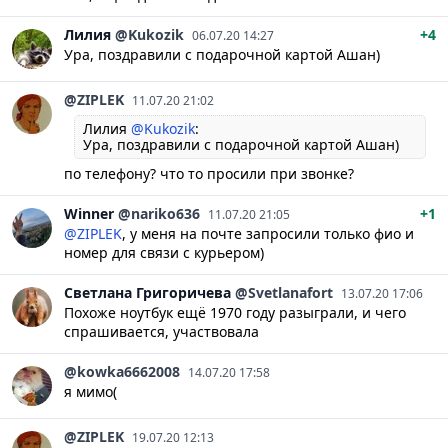
Лилия
@Kukozik
+4
06.07.20 14:27
Ура, поздравили с подарочной картой Ашан)
@ZIPLEK
11.07.20 21:02
Лилия
@Kukozik
:
Ура, поздравили с подарочной картой Ашан)
по телефону? что то просили при звонке?
Winner
@nariko636
+1
11.07.20 21:05
@ZIPLEK
, у меня на почте запросили только фио и
номер для связи с курьером)
Светлана
Григоричева
@Svetlanafort
13.07.20 17:06
Похоже ноутбук ещё 1970 году разыграли, и чего
спрашивается, участвовала
@kowka6662008
14.07.20 17:58
я мимо(
@ZIPLEK
19.07.20 12:13