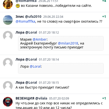
@Romafffka
+4
29.06.20 11:51
во Казани повезло...победители на сайте.
Элис
@ufa2010
+1
29.06.20 22:34
@Romafffka
, не то слово) на смартфон охотились ??
Лора
@Loral
01.07.20 18:12
Мария
@Amber
:
Андрей Екатеринбург
@milan2018
, на
электронную почту письмо приходит
Лора
@Loral
01.07.20 18:14
Лора
@Loral
:
Лора
@Loral
01.07.20 18:15
А как быстро приходит письмо?
ВЕЗЕНЦИЯ
@vilala
+1
05.07.20 02:09
Ну что,они до сих пор все никак не определились с
тем,акция до 10 или до 12 числа?