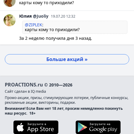
карты кому то приходили?
Юлия
@Juoliy
19.07.20 12:32
@ZIPLEK
:
карты кому то приходили?
За 2 неделю получила дня 3 назад.
Больше акций »
PROACTIONS.ru
© 2010—2026
Сайт сделан в IQ media
Промо-акции, призы, стимулирующие лотереи, публичные конкурсы,
рекламные акции, викторины, подарки.
Внимание! Если Вам нет 18 лет, просим немедленно покинуть
наш ресурс.
18+
Загрузите в App Store
Загруз