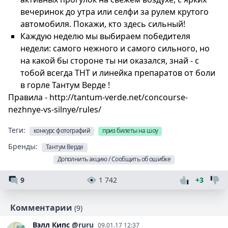
вечеринок до утра или селфи за рулем крутого
автомобиля. Покажи, кто здесь сильный!
Каждую неделю мы выбираем победителя
недели: самого нежного и самого сильного, но
на какой бы стороне ты ни оказался, знай - с
тобой всегда ТНТ и линейка препаратов от боли
в горле Тантум Верде !
Правила - http://tantum-verde.net/concourse-
nezhnye-vs-silnye/rules/
Теги:
конкурс фотографий
приз билеты на шоу
Бренды:
Тантум Верде
Дополнить акцию / Сообщить об ошибке
9
1 742
+3
Комментарии
(9)
Вэлл
Кипс
@ruru
09.01.17 12:37