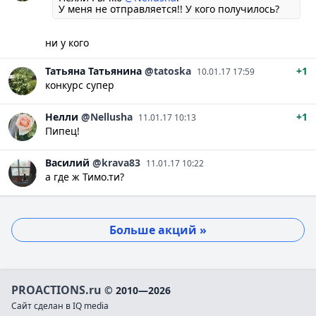
У меня не отправляется!! У кого получилось?
ни у кого
Татьяна
Татьянина
@tatoska
+1
10.01.17 17:59
конкурс супер
Нелли
@Nellusha
+1
11.01.17 10:13
Пипец!
Василий
@krava83
11.01.17 10:22
а где ж Тимо.ти?
Больше акций »
PROACTIONS.ru
© 2010—2026
Сайт сделан в IQ media