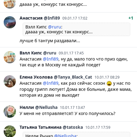
даааа уж, конкурс так конкурс...
Анастасия
@Infi89
+1
09.01.17 17:02
Вэлл Кипс
@ruru
:
даааа уж, конкурс так конкурс...
лучше б тантум раздавали...
Вэлл
Кипс
@ruru
09.01.17 17:45
Анастасия
@Infi89
, ну да, мало того что приз один,
так еще и в Москву не каждый поедет
Елена
Уколова
@Tanya_Black_Cat
10.01.17 08:29
Анастасия
@Infi89
, как раз сейчас сезон
у нас по
городу грипп лютует! Дома все больные, даже мама,
которая из дома не выходит
Нелли
@Nellusha
10.01.17 13:47
У меня не отправляется!! У кого получилось?
Татьяна
Татьянина
@tatoska
10.01.17 17:59
Нелли Рычко
@Nellusha
: