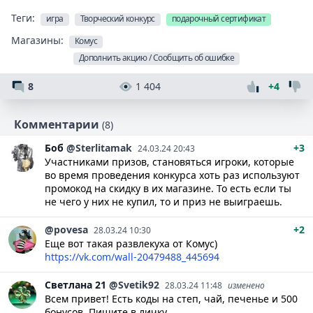
Теги:
игра
Творческий конкурс
подарочный сертификат
Магазины:
Комус
Дополнить акцию / Сообщить об ошибке
8
1 404
+4
Комментарии
(8)
Боб
@Sterlitamak
+3
24.03.24 20:43
Участниками призов, становяться игроки, которые
во время проведения конкурса хоть раз используют
промокод на скидку в их магазине. То есть если ты
не чего у них не купил, то и приз не выиграешь.
@povesa
+2
28.03.24 10:30
Еще вот такая развлекуха от Комус)
https://vk.com/wall-20479488_445694
Светлана
21
@Svetik92
28.03.24 11:48
изменено
Всем привет! Есть коды на степ, чай, печенье и 500
бонусов. Пишите в личку