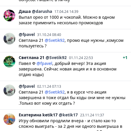
Даша
@darusha
17.04.24 14:39
Выпал орео от 1000 и чокопай. Можно в одном
заказе применить несколько промокодов
@fpavel
31.10.24 08:40
Светлана 21
@Svetik92
, промо еще нужны ,комусом
пользуетесь ?
Светлана
21
@Svetik92
+1
01.11.24 22:53
Павел Ф
@fpavel
, добрый вечер! Эта акция
завершена. Сейчас новая акция и я в основном
отдаю коды)
@fpavel
02.11.24 07:13
Светлана 21
@Svetik92
, я в курсе что акция
завершена я тоже отдал бы коды они мне не нужны
.Только вот кому их отдать ?
Екатерина
ketik17
@ketik17
23.11.24 11:37
Игру обновили продлили вчера - и стало как-то
сложно выиграть - за 2 дня ни одного выигрыша в