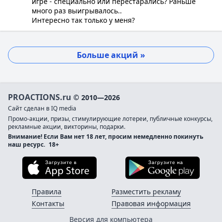
игре - специально или перестарались? Раньше
много раз выигрывалось..
Интересно так только у меня?
Больше акций »
PROACTIONS.ru
© 2010—2026
Сайт сделан в IQ media
Промо-акции, призы, стимулирующие лотереи, публичные конкурсы,
рекламные акции, викторины, подарки.
Внимание! Если Вам нет 18 лет, просим немедленно покинуть
наш ресурс.
18+
Загрузите в App Store
Загруз
Правила
Разместить рекламу
Контакты
Правовая информация
Версия для компьютера