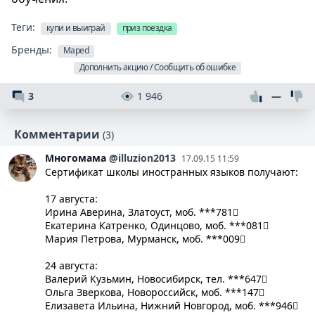
Теги:
купи и выиграй
приз поездка
Бренды:
Maped
Дополнить акцию / Сообщить об ошибке
3
1 946
—
Комментарии
(3)
Многомама
@illuzion2013
17.09.15 11:59
Сертификат школы иностранных языков получают:
17 августа:
​​​Ирина Аверина, Златоуст, моб. ***781
Екатерина Катренко, Одинцово, моб. ***081
Мария Петрова, Мурманск, моб. ***009
​24 августа:
Валерий Кузьмин, Новосибирск, тел. ***647
Ольга Зверкова, Новороссийск, моб. ***147
Елизавета Ильина, Нижний Новгород, моб. ***946