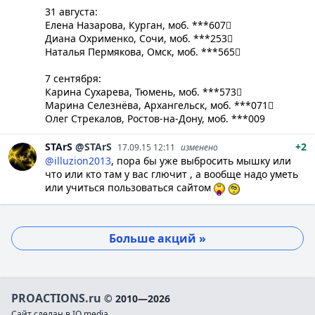
​31 августа:
Елена Назарова, Курган, моб. ***607
Диана Охрименко, Сочи, моб. ***253
Наталья Пермякова, Омск, моб. ***565
​7 сентября:
Карина Сухарева, Тюмень, моб. ***573
Марина Селезнёва, Архангельск, моб. ***071
Олег Стрекалов, Ростов-на-Дону, моб. ***009
STArS
@STArS
+2
17.09.15 12:11
изменено
@illuzion2013
, пора бы уже выбросить мышку или
что или кто там у вас глючит , а вообще надо уметь
или учиться пользоваться сайтом
Больше акций »
PROACTIONS.ru
© 2010—2026
Сайт сделан в IQ media