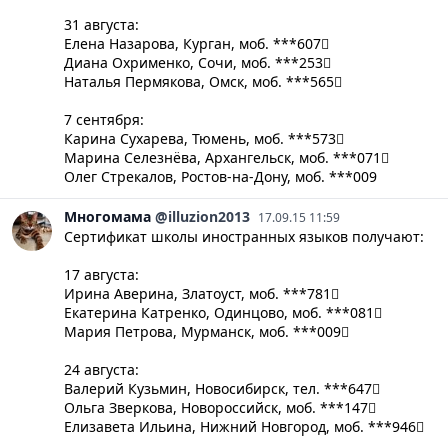
​31 августа:
Елена Назарова, Курган, моб. ***607
Диана Охрименко, Сочи, моб. ***253
Наталья Пермякова, Омск, моб. ***565
​7 сентября:
Карина Сухарева, Тюмень, моб. ***573
Марина Селезнёва, Архангельск, моб. ***071
Олег Стрекалов, Ростов-на-Дону, моб. ***009
Многомама
@illuzion2013
17.09.15 11:59
Сертификат школы иностранных языков получают:
17 августа:
​​​Ирина Аверина, Златоуст, моб. ***781
Екатерина Катренко, Одинцово, моб. ***081
Мария Петрова, Мурманск, моб. ***009
​24 августа:
Валерий Кузьмин, Новосибирск, тел. ***647
Ольга Зверкова, Новороссийск, моб. ***147
Елизавета Ильина, Нижний Новгород, моб. ***946