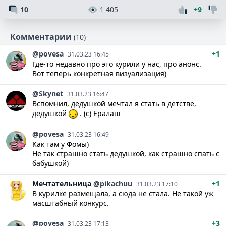
10
1 405
+9
Комментарии
(10)
@povesa
+1
31.03.23 16:45
Где-то недавно про это курили у нас, про анонс.
Вот теперь конкретная визуализация)
@Skynet
31.03.23 16:47
Вспомнил, дедушкой мечтал я стать в детстве,
дедушкой
. (с) Ералаш
@povesa
31.03.23 16:49
Как там у Фомы)
Не так страшно стать дедушкой, как страшно спать с
бабушкой)
Мечтательница
@pikachuu
+1
31.03.23 17:10
В курилке размещала, а сюда не стала. Не такой уж
масштабный конкурс.
@povesa
+3
31.03.23 17:13