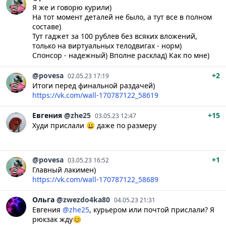
Я же и говорю курили)
На тот момент деталей не было, а тут все в полном
составе)
Тут гаджет за 100 рублев без всяких вложений,
только на виртуальных телодвигах - норм)
Спонсор - надежный) Вполне расклад) Как по мне)
@povesa
+2
02.05.23 17:19
Итоги перед финальной раздачей)
https://vk.com/wall-170787122_58619
Евгения
@zhe25
+15
03.05.23 12:47
Худи прислали 😀 даже по размеру
@povesa
+1
03.05.23 16:52
Главный лакимен)
https://vk.com/wall-170787122_58689
Ольга
@zwezdo4ka80
04.05.23 21:31
Евгения
@zhe25
, курьером или почтой прислали? Я
рюкзак жду😊