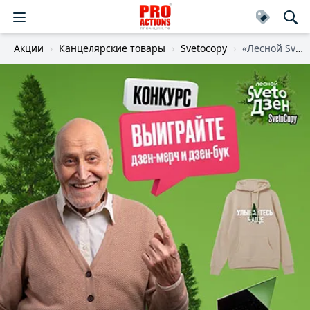
Акции
Канцелярские товары
Svetocopy
«Лесной SvetoДзен»