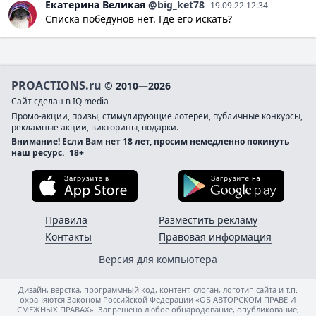
Екатерина
Великая
@big_ket78
19.09.22 12:34
Списка победунов нет. Где его искать?
PROACTIONS.ru
© 2010—2026
Сайт сделан в IQ media
Промо-акции, призы, стимулирующие лотереи, публичные конкурсы,
рекламные акции, викторины, подарки.
Внимание! Если Вам нет 18 лет, просим немедленно покинуть
наш ресурс.
18+
Загрузите в App Store
Загруз
Правила
Разместить рекламу
Контакты
Правовая информация
Версия для компьютера
Дизайн, верстка, программный код, контент, слоган, логотип сайта и т.п.
охраняются Законом Российской Федерации «ОБ АВТОРСКОМ ПРАВЕ И
СМЕЖНЫХ ПРАВАХ». Запрещено любое обнародование, опубликование,