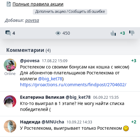
Полные правила акции
Дополнить акцию / Сообщить об ошибке
Добавил
:
povesa
4
450
+3
Комментарии
(4)
@povesa
+3
17.08.22 15:09
Ростелеком со своими бонусам как кошка с мясом)
Для абонентов-плательщиков Ростелекома от
Online
коллеги
@big_ket78
)
https://proactions.ru/comments/findpost/2704602/
Екатерина
Великая
@big_ket78
06.09.22 15:35
Кто-то выиграл в 1 этапе? Не могу найти списка
победителей (
Надежда
@MNUcha
+2
10.09.22 14:33
У Ростелекома, выигрывает только Ростелеком