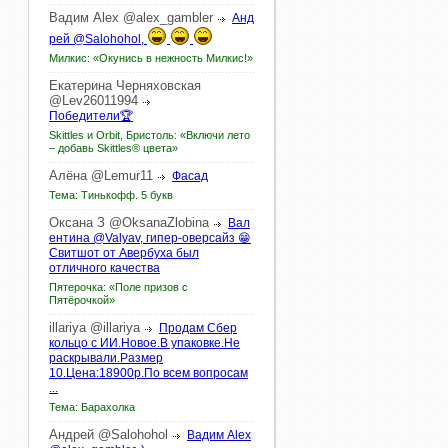
Вадим
Alex
@alex_gambler
Анд
рей @Salohohol,
Милкис: «Окунись в нежность Милкис!»
Екатерина
Черняховская
@Lev26011994
Победители🏆
Skittles и Orbit, Бристоль: «Включи лето
– добавь Skittles® цвета»
Алёна
@Lemur11
Фасад
Тема: Тинькофф. 5 букв
Оксана
З
@OksanaZlobina
Вал
ентина @Valyav, гипер-оверсайз 😁
Свитшот от Авербуха был
отличного качества
Пятерочка: «Поле призов с
Пятёрочкой»
illariya
@illariya
Продам Сбер
кольцо с ИИ.Новое.В упаковке.Не
раскрывали.Размер
10.Цена:18900р.По всем вопросам
...
Тема: Барахолка
Андрей
@Salohohol
Вадим Alex