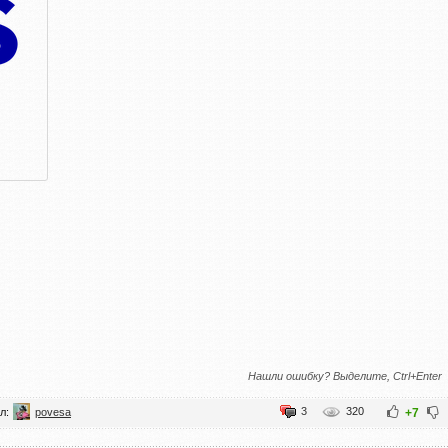
Нашли ошибку? Выделите, Ctrl+Enter
3
320
л:
povesa
+7