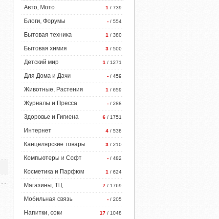
Авто, Мото
1
/ 739
Блоги, Форумы
-
/ 554
Бытовая техника
1
/ 380
Бытовая химия
3
/ 500
Детский мир
1
/ 1271
Для Дома и Дачи
-
/ 459
Животные, Растения
1
/ 659
Журналы и Пресса
-
/ 288
Здоровье и Гигиена
6
/ 1751
Интернет
4
/ 538
Канцелярские товары
3
/ 210
Компьютеры и Софт
-
/ 482
Косметика и Парфюм
1
/ 624
Магазины, ТЦ
7
/ 1769
Мобильная связь
-
/ 205
Напитки, соки
17
/ 1048