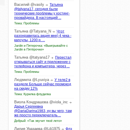
Василий
@vasily
Татьяна
@tatyana17, сегодня были
технические проблемы у хостинг-
провайдера. В настоящий ...
Тема: Проблемы
Татьяна
@Tatyana_N
Чтот
разонравилась акция мне) 4 чека -
капсулы, 1200 р. ...
Jardin и Пятерочка: «Выигрывайте с
Jardin в Пятёрочке»
Татьяна
@tatyana17
Перестал
открываться сайт и приложение с
телефона и компьютера, через ...
Тема: Проблемы
Людмила
@Lyuxiya
У теле2 в
разделе Больше сейчас промокод
на скидку 12%
Тема: Курилка флудилка
Виола
Кондрашова
@viola_inc
Дарья Сергеевна
@DariaDarina1983, ну вы чего, там
же просто переключатель ...
Добрый: «Так звучит твоё лето»
Лилия
Уразаева
@Lili1975
Флэ