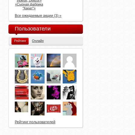
Violette, Delissir»
«Сырная фабрика
"Карат"»
Все ожидаемые акции (3) »
Пользователи
Рейтинг
Онлайн
Рейтинг пользователей