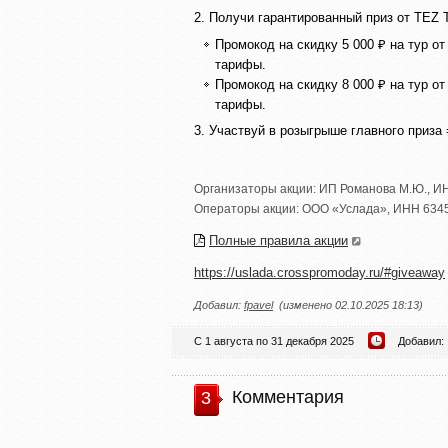
2. Получи гарантированный приз от TEZ 
Промокод на скидку 5 000 ₽ на тур от
тарифы.
Промокод на скидку 8 000 ₽ на тур от
тарифы.
3. Участвуй в розыгрыше главного приза 
Организаторы акции:
ИП Романова М.Ю.
,
ИН
Операторы акции:
ООО «Услада»
,
ИНН 6345
Полные правила акции
https://uslada.crosspromoday.ru/#giveaway
Добавил:
fpavel
(изменено 02.10.2025 18:13)
С 1 августа по 31 декабря 2025
Добавил:
Комментария
3