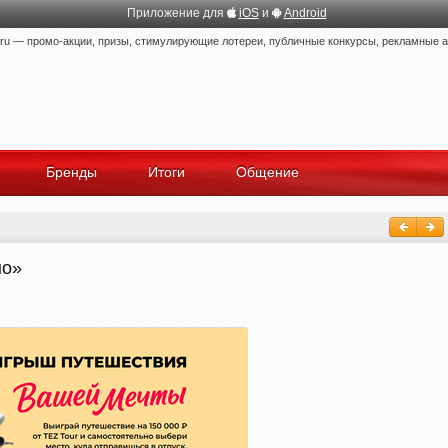
Приложение для
iOS
и
Android
 — промо-акции, призы, стимулирующие лотереи, публичные конкурсы, рекламные ак
Бренды
Итоги
Общение
но»