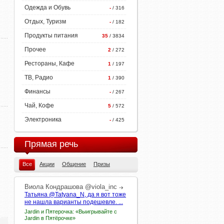
Одежда и Обувь
-
/ 316
Отдых, Туризм
-
/ 182
Продукты питания
35
/ 3834
Прочее
2
/ 272
Рестораны, Кафе
1
/ 197
ТВ, Радио
1
/ 390
Финансы
-
/ 267
Чай, Кофе
5
/ 572
Электроника
-
/ 425
Прямая речь
Все
Акции
Общение
Призы
Виола
Кондрашова
@viola_inc
Татьяна @Tatyana_N, да я вот тоже
не нашла варианты подешевле. ...
Jardin и Пятерочка: «Выигрывайте с
Jardin в Пятёрочке»