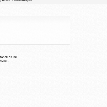
 добавлять комментарии.
тором акции,
ления.