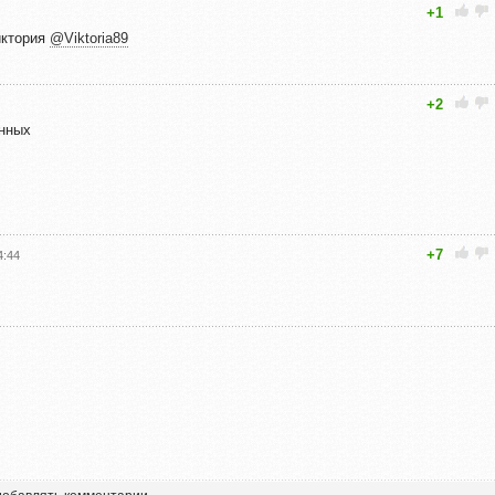
+1
иктория
@Viktoria89
+2
анных
+7
4:44