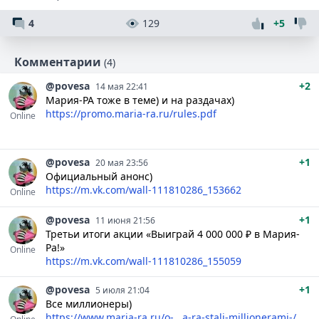
4
129
+5
Комментарии
(4)
@povesa
+2
14 мая 22:41
Мария-РА тоже в теме) и на раздачах)
https://promo.maria-ra.ru/rules.pdf
Online
@povesa
+1
20 мая 23:56
Официальный анонс)
https://m.vk.com/wall-111810286_153662
Online
@povesa
+1
11 июня 21:56
Третьи итоги акции «Выиграй 4 000 000 ₽ в Мария-
Ра!»
Online
https://m.vk.com/wall-111810286_155059
@povesa
+1
5 июля 21:04
Все миллионеры)
https://www.maria-ra.ru/o-...a-ra-stali-millionerami-/