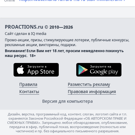
Online
PROACTIONS.ru
© 2010—2026
Сайт сделан в IQ media
Промо-акции, призы, стимулирующие лотереи, публичные конкурсы,
рекламные акции, викторины, подарки.
Внимание! Если Вам нет 18 лет, просим немедленно покинуть
наш ресурс.
18+
Загрузите в App Store
Загруз
Правила
Разместить рекламу
Контакты
Правовая информация
Версия для компьютера
Дизайн, верстка, программный код, контент, слоган, логотип сайта и т.п.
охраняются Законом Российской Федерации «ОБ АВТОРСКОМ ПРАВЕ И
СМЕЖНЫХ ПРАВАХ». Запрещено любое обнародование, опубликование,
передача в эфир, публичный показ, воспроизведение (полностью или
частичное) и пр. без официального письменного разрешения.