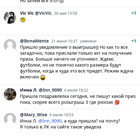
Но зачем все это?!)))
Vic
Vic
@VicVic
+1
26 мая 15:58
@BonaMente
+1
21 июня 10:37
изменено
Пришло уведомление о выигрыше)) Но как то все
загадочно, пока прислали только акт на получение
приза. Больше ничего не уточняют. Ждемс
футболки, но не понятно какого размера будут
футболки, когда и куда это все придет. Режим ждуна
включен
Инна
Л.
@Inn_9090
6 июля 18:22
Пришла поздравлялка сегодня, не пишут какой приз
пока, скорее всего розыгрыш 3 где рюкзак 🎒
@Mary_Wise
6 июля 18:53
Инна Л.
@Inn_9090
, а куда пришла? на почту?
Я только в ЛК на сайте такое увидела