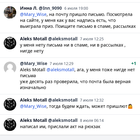
Инна
Л.
@Inn_9090
6 июля 19:00
@Mary_Wise
, на почту пришло письмо. Посмотрела
на сайте, у меня как у вас надпись есть, что
выиграла приз. Поищите письмо в спаме, рассылках
Aleks
Motall
@aleksmotall
7 июля 12:25
у меня нету письма ни в спаме, ни в рассылках ,
нигде нету
@Mary_Wise
+1
7 июля 12:29
Aleks Motall
@aleksmotall
, ага, у меня тоже нигде нет
письма
уже десять раз проверила, что почта была верная
изначально
Aleks
Motall
@aleksmotall
7 июля 12:32
@Mary_Wise
, тогда будем ждать, может пришлют🤷
Aleks
Motall
@aleksmotall
8 июля 06:14
написал им, прислали акт на рюкзак