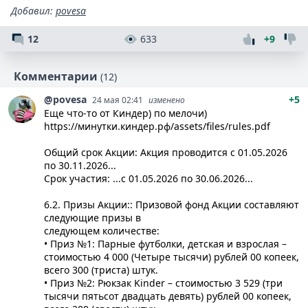
Добавил
:
povesa
12
633
+9
Комментарии
(12)
@povesa
+5
24 мая 02:41
изменено
Еще что-то от Киндер) по мелочи)
https://минутки.киндер.рф/assets/files/rules.pdf
Общий срок Акции: Акция проводится с 01.05.2026
по 30.11.2026...
Срок участия: ...с 01.05.2026 по 30.06.2026...
6.2. Призы Акции:: Призовой фонд Акции составляют
следующие призы в
следующем количестве:
• Приз №1: Парные футболки, детская и взрослая –
стоимостью 4 000 (Четыре тысячи) рублей 00 копеек,
всего 300 (триста) штук.
• Приз №2: Рюкзак Kinder – стоимостью 3 529 (три
тысячи пятьсот двадцать девять) рублей 00 копеек,