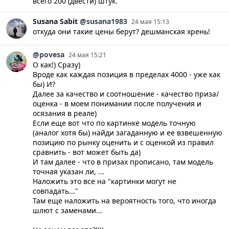
всего 200 (двести) штук.
Susana
Sabit
@susana1983
24 мая 15:13
откуда они такие цены берут? дешманская хрень!
@povesa
24 мая 15:21
О как!) Сразу)
Вроде как каждая позиция в пределах 4000 - уже как
бы) И?
Далее за качество и соотношение - качество приза/
оценка - в моем понимании после получения и
осязания в реале)
Если еще вот что по картинке модель точную
(аналог хотя бы) найди загаданную и ее взвешенную
позицию по рынку оценить и с оценкой из правил
сравнить - вот может быть да)
И там далее - что в призах прописано, там модель
точная указан ли, ...
Наложить это все на "картинки могут не
совпадать..."
Там еще наложить на вероятность того, что иногда
шлют с заменами...